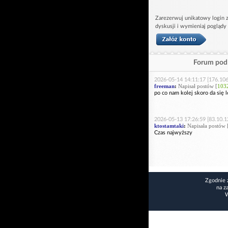
Zarezerwuj unikatowy login z
dyskusji i wymieniaj poglądy
Forum pod 
2026-05-14 14:11:17 [176.106
freeman
:
Napisał postów [
103
po co nam kolej skoro da si
2026-05-13 17:26:59 [83.10.1
ktostamtaki
:
Napisała postów 
Czas najwyższy
Zgodnie 
na z
W