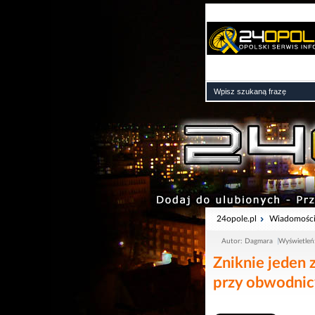
24opole.pl
Wiadomośc
Autor: Dagmara
Wyświetleń
Zniknie jeden
przy obwodni