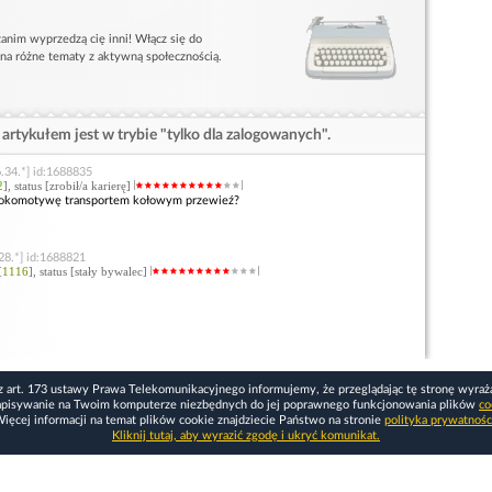
anim wyprzedzą cię inni! Włącz się do
 na różne tematy z aktywną społecznością.
artykułem jest w trybie "tylko dla zalogowanych".
.34.*] id:1688835
2
], status [zrobił/a karierę]
ę lokomotywę transportem kołowym przewieź?
28.*] id:1688821
[
1116
], status [stały bywalec]
z art. 173 ustawy Prawa Telekomunikacyjnego informujemy, że przeglądając tę stronę wyraż
apisywanie na Twoim komputerze niezbędnych do jej poprawnego funkcjonowania plików
co
ięcej informacji na temat plików cookie znajdziecie Państwo na stronie
polityka prywatnośc
Kliknij tutaj, aby wyrazić zgodę i ukryć komunikat.