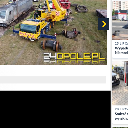
kajdank
25 LIPC
Wypadek
Niemodl
osoby w
28 LIPC
Śmierć c
wyniki s
matki