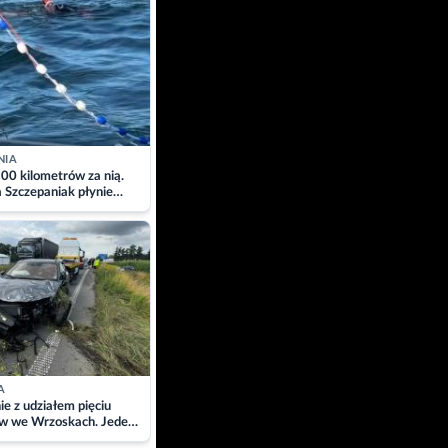
NIA
00 kilometrów za nią.
a Szczepaniak płynie
łtyk dla Piotra.
zacja
A
ie z udziałem pięciu
w we Wrzoskach. Jeden
wców zabrany w