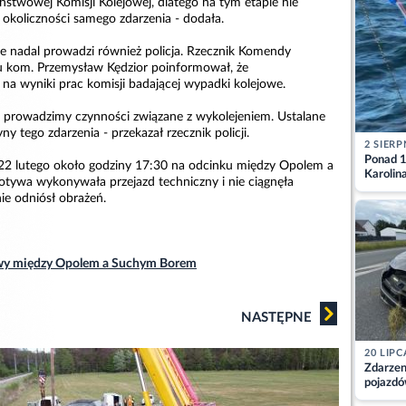
ństwowej Komisji Kolejowej, dlatego na tym etapie nie
okoliczności samego zdarzenia - dodała.
 nadal prowadzi również policja. Rzecznik Komendy
olu kom. Przemysław Kędzior poinformował, że
 na wyniki prac komisji badającej wypadki kolejowe.
 prowadzimy czynności związane z wykolejeniem. Ustalane
y tego zdarzenia - przekazał rzecznik policji.
2 SIERP
Ponad 1
22 lutego około godziny 17:30 na odcinku między Opolem a
Karolin
ywa wykonywała przejazd techniczny i nie ciągnęła
przez Ba
e odniósł obrażeń.
Aktuali
wy między Opolem a Suchym Borem
NASTĘPNE
20 LIPC
Zdarzen
pojazdó
z kiero