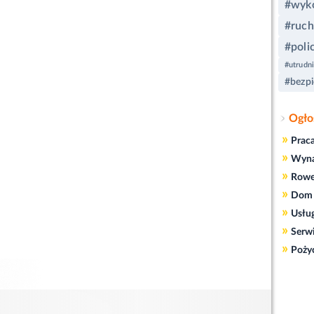
#wyko
#ruch
#poli
#utrudn
#bezp
Ogło
»
Prac
»
Wyn
»
Rowe
»
Dom 
»
Usłu
»
Serw
»
Poży