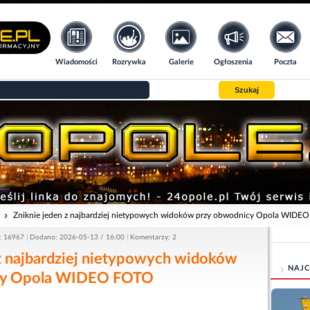
Wiadomości
Rozrywka
Galerie
Ogłoszenia
Poczta
Szukaj
i
Zniknie jeden z najbardziej nietypowych widoków przy obwodnicy Opola WID
: 16967
Dodano: 2026-05-13 / 16:00
Komentarzy: 2
 z najbardziej nietypowych widoków
NAJC
cy Opola WIDEO FOTO