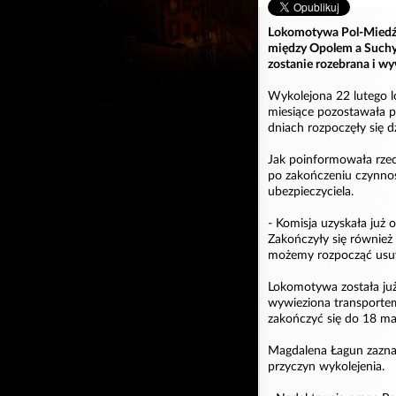
Lokomotywa Pol-Miedź T
między Opolem a Suchy
zostanie rozebrana i w
Wykolejona 22 lutego l
miesiące pozostawała pr
dniach rozpoczęły się dz
Jak poinformowała rzec
po zakończeniu czynnoś
ubezpieczyciela.
- Komisja uzyskała już 
Zakończyły się również
możemy rozpocząć usuwa
Lokomotywa została już
wywieziona transporte
zakończyć się do 18 ma
Magdalena Łagun zaznac
przyczyn wykolejenia.