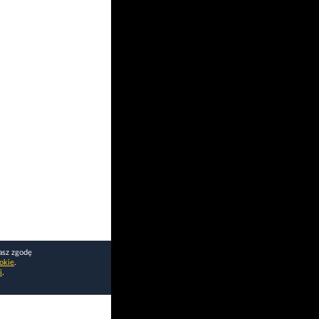
asz zgodę
okie
.
i
.