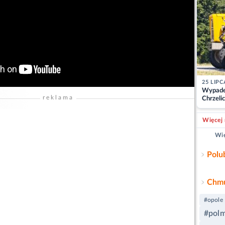
25 LIPC
Wypade
reklama
Chrzelic
zablok
Więcej 
Wię
Polu
Chmu
#opole
#polm