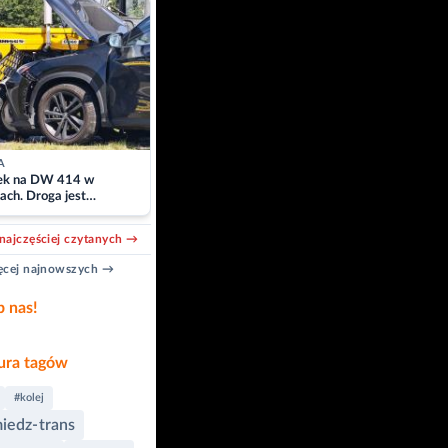
A
k na DW 414 w
ach. Droga jest
owana
najczęściej czytanych →
cej najnowszych →
b nas!
ra tagów
#kolej
iedz-trans