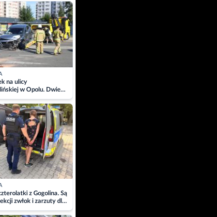
ach
A
 na ulicy
ińskiej w Opolu. Dwie
 szpitalu
A
zterolatki z Gogolina. Są
ekcji zwłok i zarzuty dla