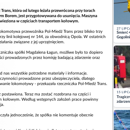
rans, która od lutego leżała przewrócona przy torach
m Borem, jest przygotowywana do usunięcia. Maszyna
ywieziona w częściach transportem kołowym.
27 LIPC
okomotywa przewoźnika Pol-Miedź Trans przez blisko trzy
Śmierć 
zy linii kolejowej nr 144, za obwodnicą Opola. W ostatnich
Gogolini
matkę
iałania związane z jej uprzątnięciem.
zniczka spółki Magdalena Łagun, możliwe było to dopiero
ci prowadzonych przez komisję badającą zdarzenie oraz
od nas wszystkie potrzebne materiały i informacje.
 czynności prowadzone przez ubezpieczyciela, dlatego
nie lokomotywy - przekazała rzeczniczka Pol-Miedź Trans.
15 LIPC
 postawiona. Teraz ma zostać rozebrana na części i
Tragicz
m kołowym. Według wstępnych założeń prace powinny
zdarzen
ja.
zyła jednocześnie, że spółka nie komentuje obecnie