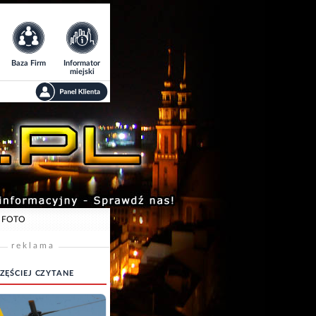
Baza Firm
Informator
miejski
EO FOTO
reklama
ZĘŚCIEJ CZYTANE