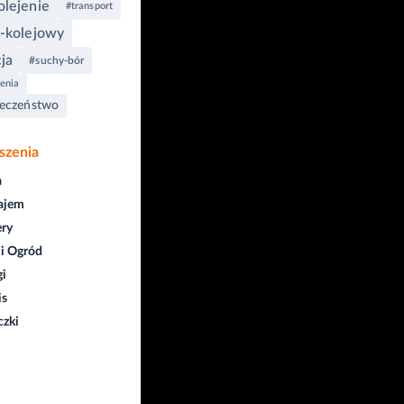
lejenie
#transport
-kolejowy
cja
#suchy-bór
ienia
ieczeństwo
szenia
a
ajem
ry
i Ogród
gi
is
czki