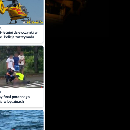
A
4-letniej dziewczynki w
e. Policja zatrzymała
A
ny finał porannego
ia w Lędzinach