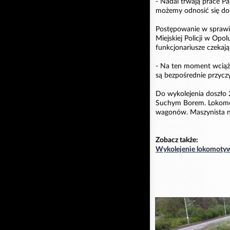
- Nadal trwają prace Pa
możemy odnosić się do 
Postępowanie w sprawie
Miejskiej Policji w Op
funkcjonariusze czekają
- Na ten moment wciąż
są bezpośrednie przyczyn
Do wykolejenia doszło 
Suchym Borem. Lokomot
wagonów. Maszynista ni
Zobacz także:
Wykolejenie lokomoty