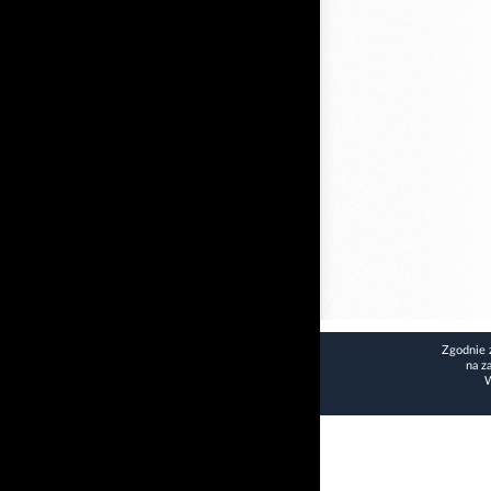
Zgodnie 
na z
W