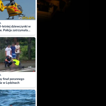
A
4-letniej dziewczynki w
e. Policja zatrzymała
A
ny finał porannego
ia w Lędzinach