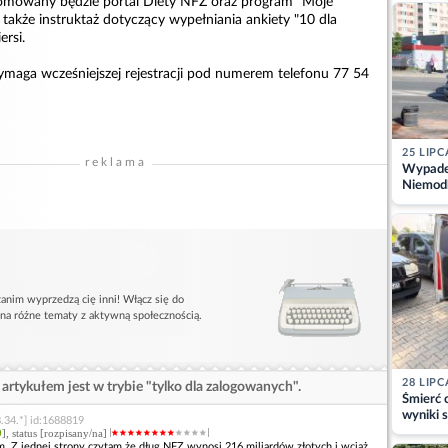
omowany będzie portal Diety NFZ oraz program "Moje
kajdank
także instruktaż dotyczący wypełniania ankiety "10 dla
ersi.
maga wcześniejszej rejestracji pod numerem telefonu 77 54
25 LIPC
reklama
Wypadek
Niemodl
osoby w
anim wyprzedzą cię inni! Włącz się do
 na różne tematy z aktywną społecznością.
28 LIPC
artykułem jest w trybie "tylko dla zalogowanych".
Śmierć c
wyniki s
.34.*] id:1688819
matki
9
], status [rozpisany/na]
. Z jednej strony czytam,że dług NFZ wynosi 216 miliardów złotych i wciąż