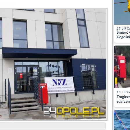
27 LIPC
Śmierć 
Gogolini
matkę
15 LIPC
Tragicz
zdarzen