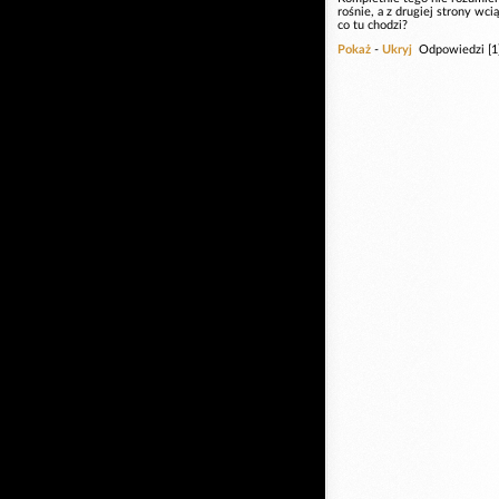
rośnie, a z drugiej strony wc
co tu chodzi?
Pokaż
-
Ukryj
Odpowiedzi [1