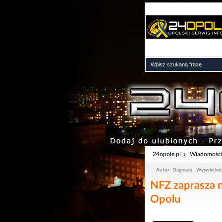
24opole.pl
Wiadomośc
Autor: Dagmara
Wyświetleń
NFZ zaprasza n
Opolu