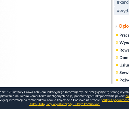
#kard
#wyda
Ogło
»
Prac
»
Wyn
»
Rowe
»
Dom 
»
Usłu
»
Serw
»
Poży
z art. 173 ustawy Prawa Telekomunikacyjnego informujemy, że przeglądając tę stronę wyraż
apisywanie na Twoim komputerze niezbędnych do jej poprawnego funkcjonowania plików
co
ięcej informacji na temat plików cookie znajdziecie Państwo na stronie
polityka prywatnośc
Kliknij tutaj, aby wyrazić zgodę i ukryć komunikat.