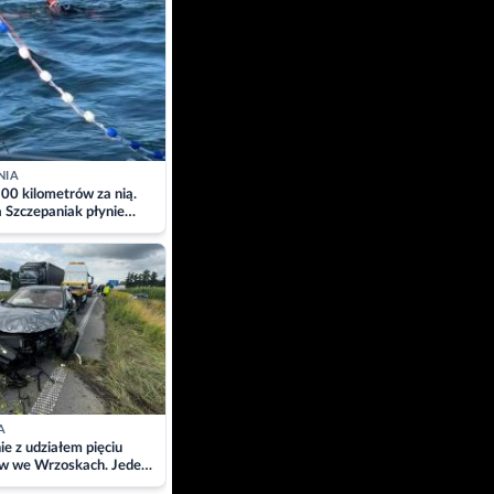
NIA
00 kilometrów za nią.
a Szczepaniak płynie
łtyk dla Piotra.
zacja
A
ie z udziałem pięciu
w we Wrzoskach. Jeden
wców zabrany w