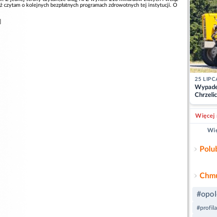
iąż czytam o kolejnych bezpłatnych programach zdrowotnych tej instytucji. O
]
25 LIPC
Wypade
Chrzelic
zablok
Więcej 
Wię
Polu
Chmu
#opol
#profil