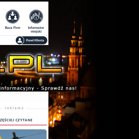
Baza Firm
Informator
miejski
reklama
ZĘŚCIEJ CZYTANE