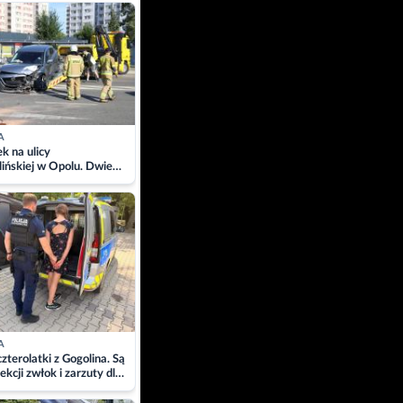
ach
A
 na ulicy
ińskiej w Opolu. Dwie
 szpitalu
A
zterolatki z Gogolina. Są
ekcji zwłok i zarzuty dla