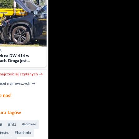
A
k na DW 414 w
ach. Droga jest
owana
najczęściej czytanych →
cej najnowszych →
b nas!
ra tagów
e
#nfz
#zdrowie
#badania
aktyka