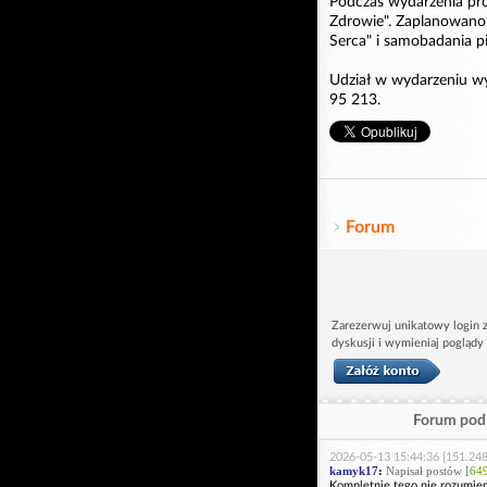
Podczas wydarzenia pr
Zdrowie". Zaplanowano 
Serca" i samobadania pi
Udział w wydarzeniu wy
95 213.
Forum
Zarezerwuj unikatowy login z
dyskusji i wymieniaj poglądy
Forum pod 
2026-05-13 15:44:36 [151.248
kamyk17
:
Napisał postów [
64
Kompletnie tego nie rozumiem