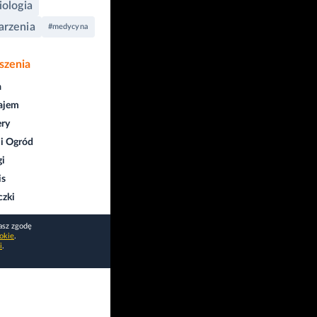
iologia
rzenia
#medycyna
szenia
a
ajem
ry
i Ogród
gi
is
czki
asz zgodę
okie
.
i
.