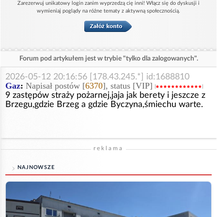
Zarezerwuj unikatowy login zanim wyprzedzą cię inni! Włącz się do dyskusji i
wymieniaj poglądy na różne tematy z aktywną społecznością.
Forum pod artykułem jest w trybie "tylko dla zalogowanych".
2026-05-12 20:16:56 [178.43.245.*] id:1688810
Gaz
:
Napisał postów [
6370
], status [VIP]
9 zastępów straży pożarnej,jaja jak berety i jeszcze z
Brzegu,gdzie Brzeg a gdzie Byczyna,śmiechu warte.
reklama
NAJNOWSZE