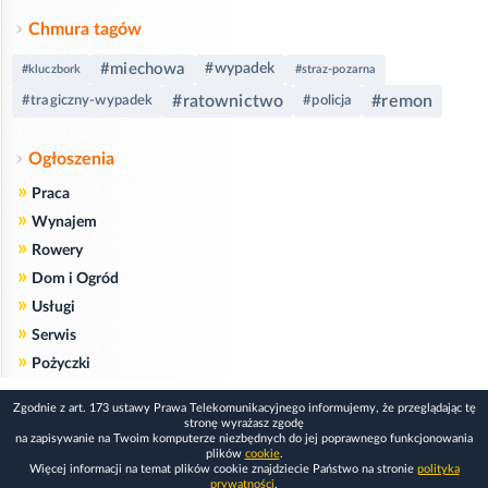
Chmura tagów
#miechowa
#wypadek
#kluczbork
#straz-pozarna
#ratownictwo
#remon
#tragiczny-wypadek
#policja
Ogłoszenia
»
Praca
»
Wynajem
»
Rowery
»
Dom i Ogród
»
Usługi
»
Serwis
»
Pożyczki
Zgodnie z art. 173 ustawy Prawa Telekomunikacyjnego informujemy, że przeglądając tę
stronę wyrażasz zgodę
na zapisywanie na Twoim komputerze niezbędnych do jej poprawnego funkcjonowania
plików
cookie
.
Więcej informacji na temat plików cookie znajdziecie Państwo na stronie
polityka
prywatności
.