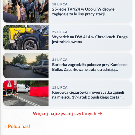
18 LIPCA
25-lecie TVN24 w Opolu. Widzowie
zaglądają za kulisy pracy stacji
25 LIPCA
Wypadek na DW 414 w Chrzelicach. Droga
jest zablokowana
31 LIPCA
Barierka zagrodziła pobocze przy Kamionce
Bolko. Zaparkowane auta utrudniają
przejazd
15 LIPCA
Kierowca ciężarówki i rowerzystka zginęli
na miejscu. 19-latek z opolskiego został
ranny
Więcej najczęściej czytanych →
Polub nas!