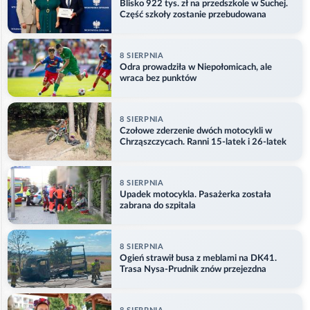
Blisko 922 tys. zł na przedszkole w Suchej.
Część szkoły zostanie przebudowana
8 SIERPNIA
Odra prowadziła w Niepołomicach, ale
wraca bez punktów
8 SIERPNIA
Czołowe zderzenie dwóch motocykli w
Chrząszczycach. Ranni 15-latek i 26-latek
8 SIERPNIA
Upadek motocykla. Pasażerka została
zabrana do szpitala
8 SIERPNIA
Ogień strawił busa z meblami na DK41.
Trasa Nysa-Prudnik znów przejezdna