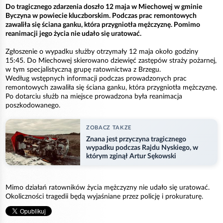
Do tragicznego zdarzenia doszło 12 maja w Miechowej w gminie
Byczyna w powiecie kluczborskim. Podczas prac remontowych
zawaliła się ściana ganku, która przygniotła mężczyznę. Pomimo
reanimacji jego życia nie udało się uratować.
Zgłoszenie o wypadku służby otrzymały 12 maja około godziny
15:45. Do Miechowej skierowano dziewięć zastępów straży pożarnej,
w tym specjalistyczną grupę ratownictwa z Brzegu.
Według wstępnych informacji podczas prowadzonych prac
remontowych zawaliła się ściana ganku, która przygniotła mężczyznę.
Po dotarciu służb na miejsce prowadzona była reanimacja
poszkodowanego.
ZOBACZ TAKZE
Znana jest przyczyna tragicznego
wypadku podczas Rajdu Nyskiego, w
którym zginął Artur Sękowski
Mimo działań ratowników życia mężczyzny nie udało się uratować.
Okoliczności tragedii będą wyjaśniane przez policję i prokuraturę.