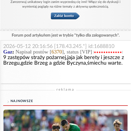
Zarezerwuj unikatowy login zanim wyprzedzą cię inni! Włącz się do dyskusji i
wymieniaj poglądy na różne tematy z aktywną społecznością.
Forum pod artykułem jest w trybie "tylko dla zalogowanych".
2026-05-12 20:16:56 [178.43.245.*] id:1688810
Gaz
:
Napisał postów [
6370
], status [VIP]
9 zastępów straży pożarnej,jaja jak berety i jeszcze z
Brzegu,gdzie Brzeg a gdzie Byczyna,śmiechu warte.
reklama
NAJNOWSZE