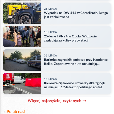
25 LIPCA
Wypadek na DW 414 w Chrzelicach. Droga
jest zablokowana
18 LIPCA
25-lecie TVN24 w Opolu. Widzowie
zaglądają za kulisy pracy stacji
31 LIPCA
Barierka zagrodziła pobocze przy Kamionce
Bolko. Zaparkowane auta utrudniają
przejazd
15 LIPCA
Kierowca ciężarówki i rowerzystka zginęli
na miejscu. 19-latek z opolskiego został
ranny
Więcej najczęściej czytanych →
Polub nas!