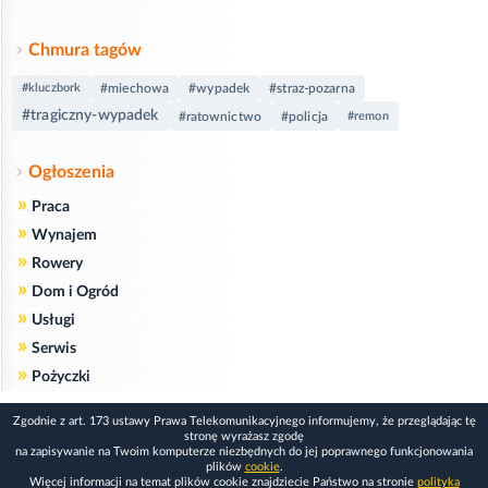
Chmura tagów
#kluczbork
#miechowa
#wypadek
#straz-pozarna
#tragiczny-wypadek
#ratownictwo
#policja
#remon
Ogłoszenia
»
Praca
»
Wynajem
»
Rowery
»
Dom i Ogród
»
Usługi
»
Serwis
»
Pożyczki
Zgodnie z art. 173 ustawy Prawa Telekomunikacyjnego informujemy, że przeglądając tę
stronę wyrażasz zgodę
na zapisywanie na Twoim komputerze niezbędnych do jej poprawnego funkcjonowania
plików
cookie
.
Więcej informacji na temat plików cookie znajdziecie Państwo na stronie
polityka