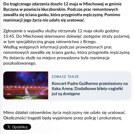
Do tragicznego zdarzenia doszło 12 maja w Miechowej w gminie
Byczyna w powiecie kluczborskim. Podczas prac remontowych
zawaliła się ściana ganku, która przygniotła mężczyznę. Pomimo
reanimacji jego życia nie udało się uratować.
Zgłoszenie o wypadku służby otrzymały 12 maja około godziny
15:45. Do Miechowej skierowano dziewięć zastępów straży pożarnej,
w tym specjalistyczną grupę ratownictwa z Brzegu.
Według wstępnych informacji podczas prowadzonych prac
remontowych zawaliła się ściana ganku, która przygniotła mężczyznę.
Po dotarciu służb na miejsce prowadzona była reanimacja
poszkodowanego.
ZOBACZ TAKZE
Koncert Padre Guilherme przeniesiony na
Itaka Arenę. Dodatkowe bilety-cegiełki
już są dostępne
Mimo działań ratowników życia mężczyzny nie udało się uratować.
Okoliczności tragedii będą wyjaśniane przez policję i prokuraturę.