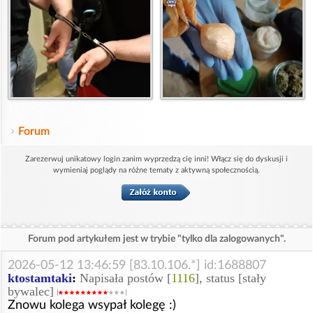
Forum
Zarezerwuj unikatowy login zanim wyprzedzą cię inni! Włącz się do dyskusji i
wymieniaj poglądy na różne tematy z aktywną społecznością.
Forum pod artykułem jest w trybie "tylko dla zalogowanych".
2026-05-12 13:46:59 [83.10.106.*] id:1688807
ktostamtaki
:
Napisała postów [
1116
], status [stały
bywalec]
Znowu kolega wsypał kolegę :)