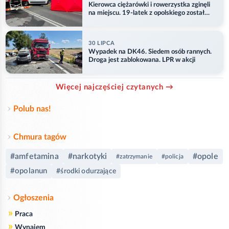
Kierowca ciężarówki i rowerzystka zginęli
na miejscu. 19-latek z opolskiego został
ranny
30 LIPCA
Wypadek na DK46. Siedem osób rannych.
Droga jest zablokowana. LPR w akcji
Więcej najczęściej czytanych →
Polub nas!
Chmura tagów
#amfetamina
#narkotyki
#opole
#zatrzymanie
#policja
#opolanun
#środki odurzające
Ogłoszenia
»
Praca
»
Wynajem