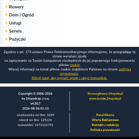
»
Rowery
»
Dom i Ogród
»
Usługi
»
Serwis
»
Pożyczki
Zgodnie z art. 173 ustawy Prawa Telekomunikacyjnego informujemy, że przeglądając tę
stronę wyrażasz zgodę
na zapisywanie na Twoim komputerze niezbędnych do jej poprawnego funkcjonowania
plików
cookie
.
Więcej informacji na temat plików cookie znajdziecie Państwo na stronie
polityka
prywatności
.
Kliknij tutaj, aby wyrazić zgodę i ukryć komunikat.
Copyright © 2006-2026
Strona główna 24opole.pl
by 24opole sp. z o.o.
www.hotele.24opole.pl
v4.30.7
2026-08-06 01:15
użytkownicy on-line: 3289
Panel Klienta
rekord on-line: 129224
Oferta Reklamowa
wyświetleń: 1673165791
Kontakt z redakcją
Polityka prywatności