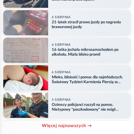
6 SIERPNIA
21-latek stracił prawo jazdy po nagraniu
brawurowej jazdy
6 SIERPNIA
16-latka jechała mikrosamochodem po
alkoholu. Miała blisko promil
6 SIERPNIA
Mleko, bliskość i pomoc dla najmłodszych.
Światowy Tydzień Karmienia Piersią w
Opolu
5 SIERPNIA
Ozimscy policjanci ruszyli na pomoc.
Nietypowy "poszkodowany" nie mógł
odlecieć
Więcej najnowszych →