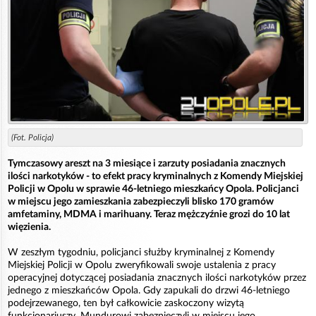
(Fot. Policja)
Tymczasowy areszt na 3 miesiące i zarzuty posiadania znacznych
ilości narkotyków - to efekt pracy kryminalnych z Komendy Miejskiej
Policji w Opolu w sprawie 46-letniego mieszkańcy Opola. Policjanci
w miejscu jego zamieszkania zabezpieczyli blisko 170 gramów
amfetaminy, MDMA i marihuany. Teraz mężczyźnie grozi do 10 lat
więzienia.
W zeszłym tygodniu, policjanci służby kryminalnej z Komendy
Miejskiej Policji w Opolu zweryfikowali swoje ustalenia z pracy
operacyjnej dotyczącej posiadania znacznych ilości narkotyków przez
jednego z mieszkańców Opola. Gdy zapukali do drzwi 46-letniego
podejrzewanego, ten był całkowicie zaskoczony wizytą
funkcjonariuszy. Mundurowi zabezpieczyli w miejscu jego