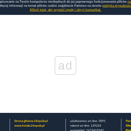
apisywanie na Twoim komputerze niezbędnych do jej poprawnego funkcjonowania plików
co
ięcej informacji na temat plików cookie znajdziecie Państwo na stronie
polityka prywatnośc
Kliknij tutaj, aby wyrazić zgodę i ukryć komunikat.
ad
Strona główna 24opole.pl
użytkownicy on-line: 3091
Pane
www.hotele.24opole.pl
rekord on-line: 129224
Ofe
wyświetleń: 1673419342
Kon