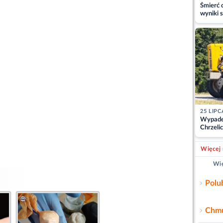
Śmierć c
wyniki s
matki
25 LIPC
Wypade
Chrzelic
zablok
Więcej 
Wię
Polu
Chmu