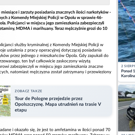
miesiące i zarzuty posiadania znacznych ilości narkotyków -
lnych z Komendy Miejskiej Policji w Opolu w sprawie 46-
la. Policjanci w miejscu jego zamieszkania zabezpieczyli
etaminy, MDMA i marihuany. Teraz mężczyźnie grozi do 10
icjanci służby kryminalnej z Komendy Miejskiej Policji w
je ustalenia z pracy operacyjnej dotyczącej posiadania
tyków przez jednego z mieszkańców Opola. Gdy zapukali do
jrzewanego, ten był całkowicie zaskoczony wizytą
2 SIERP
rowi zabezpieczyli w miejscu jego zamieszkania znaczne
Ponad 1
ących, natomiast mężczyzna został zatrzymany i przewieziony
Karolin
przez Ba
Aktuali
ZOBACZ TAKZE
Tour de Pologne przejedzie przez
Opolszczyznę. Mapa utrudnień na trasie V
etapu
adane i okazało się, że jest to amfetamina w ilości ponad 70