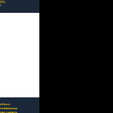
okie
.
i
.
l Klienta
rta Reklamowa
takt z redakcją