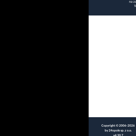
na z
W
Copyright © 2006-2026
by 24opole sp. z o.o.
v4.30.7