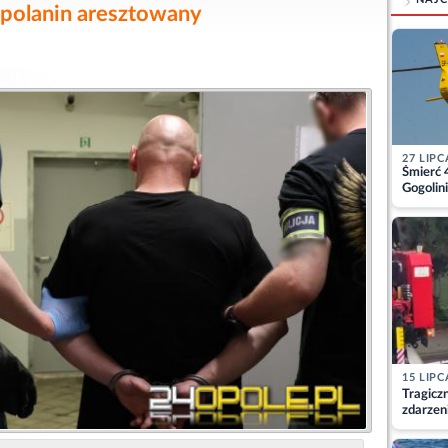
Opolanin aresztowany
27 LIPC
Śmierć 
Gogolini
matkę
15 LIPC
Tragicz
zdarzen