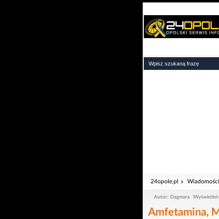
24opole.pl
Wiadomośc
Autor: Dagmara
Wyświetleń
Amfetamina, 