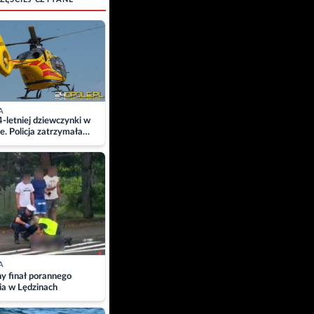
A
4-letniej dziewczynki w
e. Policja zatrzymała
A
ny finał porannego
ia w Lędzinach