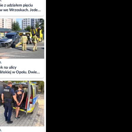
A
ie z udziałem pięciu
w we Wrzoskach. Jeden
wców zabrany w
ach
A
 na ulicy
ińskiej w Opolu. Dwie
 szpitalu
A