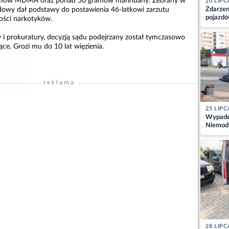
amów MDMA oraz ponad 50 gramów marihuany. Zebrany w
20 LIPC
dowy dał podstawy do postawienia 46-latkowi zarzutu
Zdarzen
pojazdó
lości narkotyków.
z kiero
kajdank
 i prokuratury, decyzją sądu podejrzany został tymczasowo
ce. Grozi mu do 10 lat więzienia.
reklama
25 LIPC
Wypadek
Niemodl
osoby w
28 LIPC