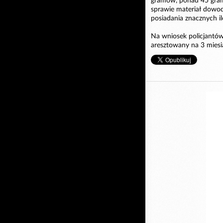
gramów, ponad 45 gr
sprawie materiał dowo
posiadania znacznych i
Na wniosek policjantów
aresztowany na 3 miesią