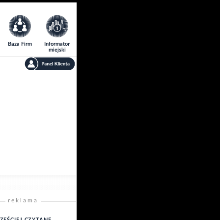
Baza Firm
Informator
miejski
reklama
ZĘŚCIEJ CZYTANE