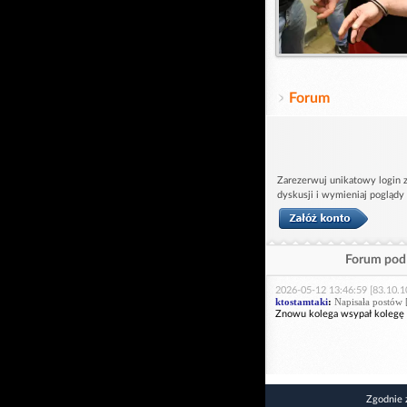
Forum
Zarezerwuj unikatowy login z
dyskusji i wymieniaj poglądy
Forum pod 
2026-05-12 13:46:59 [83.10.1
ktostamtaki
:
Napisała postów 
Znowu kolega wsypał kolegę 
Zgodnie 