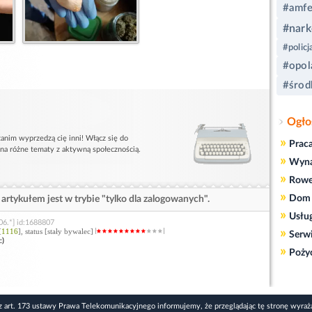
#amfe
#nark
#policj
#opol
#środ
Ogło
anim wyprzedzą cię inni! Włącz się do
»
Prac
 na różne tematy z aktywną społecznością.
»
Wyn
»
Rowe
»
Dom 
artykułem jest w trybie "tylko dla zalogowanych".
»
Usłu
06.*] id:1688807
»
[
1116
], status [stały bywalec]
Serw
:)
»
Poży
z art. 173 ustawy Prawa Telekomunikacyjnego informujemy, że przeglądając tę stronę wyraż