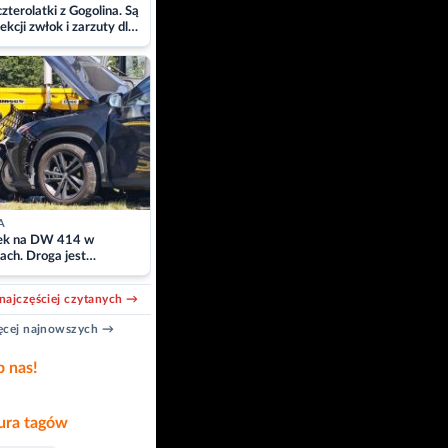
zterolatki z Gogolina. Są
ekcji zwłok i zarzuty dla
A
k na DW 414 w
ach. Droga jest
owana
najczęściej czytanych →
cej najnowszych →
b nas!
ra tagów