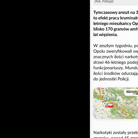
(Fot. Policja)
Tymczasowy areszt na 3 
to efekt pracy krymina
letniego mieszkańcy Opo
blisko 170 gramów amf
lat więzienia.
W zeszłym tygodniu, pol
Opolu zweryfikowali swo
znacznych ilości narko
drzwi 46-letniego pode
funkcjonariuszy. Mundu
ilości środków odurzaj
do jednostki Policji.
Narkotyki zostały przeb