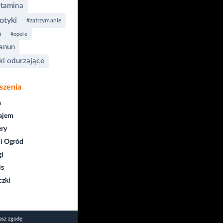
tamina
otyki
#zatrzymanie
a
#opole
anun
ki odurzające
szenia
a
ajem
ry
i Ogród
gi
is
czki
asz zgodę