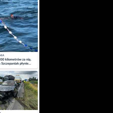
NIA
00 kilometrów za nią.
a Szczepaniak płynie
łtyk dla Piotra.
zacja