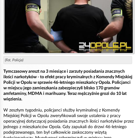
(Fot. Policja)
Tymczasowy areszt na 3 miesiące i zarzuty posiadania znacznych
ilości narkotyków - to efekt pracy kryminalnych z Komendy Miejskiej
Policji w Opolu w sprawie 46-letniego mieszkańcy Opola. Policjanci
w miejscu jego zamieszkania zabezpieczyli blisko 170 gramów
amfetaminy, MDMA i marihuany. Teraz mężczyźnie grozi do 10 lat
więzienia.
W zeszłym tygodniu, policjanci służby kryminalnej z Komendy
Miejskiej Policji w Opolu zweryfikowali swoje ustalenia z pracy
operacyjnej dotyczącej posiadania znacznych ilości narkotyków przez
jednego z mieszkańców Opola. Gdy zapukali do drzwi 46-letniego
podejrzewanego, ten był całkowicie zaskoczony wizytą
funkcjonariuszy. Mundurowi zabezpieczyli w miejscu jego