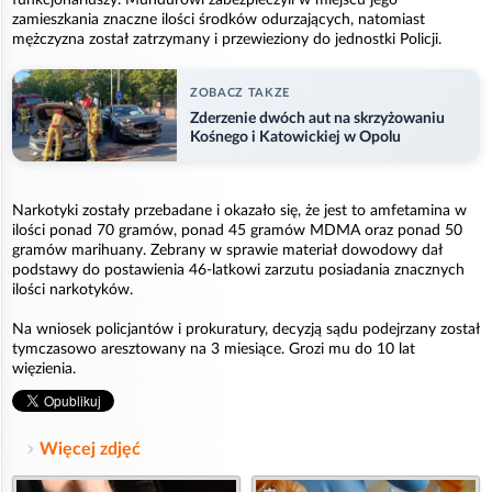
zamieszkania znaczne ilości środków odurzających, natomiast
mężczyzna został zatrzymany i przewieziony do jednostki Policji.
ZOBACZ TAKZE
Zderzenie dwóch aut na skrzyżowaniu
Kośnego i Katowickiej w Opolu
Narkotyki zostały przebadane i okazało się, że jest to amfetamina w
ilości ponad 70 gramów, ponad 45 gramów MDMA oraz ponad 50
gramów marihuany. Zebrany w sprawie materiał dowodowy dał
podstawy do postawienia 46-latkowi zarzutu posiadania znacznych
ilości narkotyków.
Na wniosek policjantów i prokuratury, decyzją sądu podejrzany został
tymczasowo aresztowany na 3 miesiące. Grozi mu do 10 lat
więzienia.
Więcej zdjęć