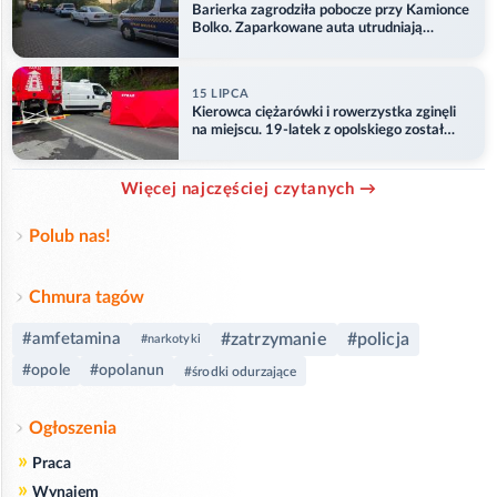
Barierka zagrodziła pobocze przy Kamionce
Bolko. Zaparkowane auta utrudniają
przejazd
15 LIPCA
Kierowca ciężarówki i rowerzystka zginęli
na miejscu. 19-latek z opolskiego został
ranny
Więcej najczęściej czytanych →
Polub nas!
Chmura tagów
#amfetamina
#zatrzymanie
#policja
#narkotyki
#opole
#opolanun
#środki odurzające
Ogłoszenia
»
Praca
»
Wynajem