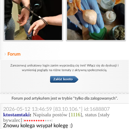
Forum
Zarezerwuj unikatowy login zanim wyprzedzą cię inni! Włącz się do dyskusji i
wymieniaj poglądy na różne tematy z aktywną społecznością.
Forum pod artykułem jest w trybie "tylko dla zalogowanych".
2026-05-12 13:46:59 [83.10.106.*] id:1688807
ktostamtaki
:
Napisała postów [
1116
], status [stały
bywalec]
Znowu kolega wsypał kolegę :)