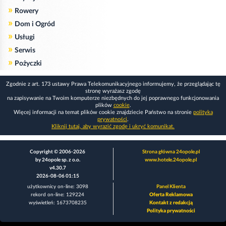
»
Rowery
»
Dom i Ogród
»
Usługi
»
Serwis
»
Pożyczki
Zgodnie z art. 173 ustawy Prawa Telekomunikacyjnego informujemy, że przeglądając tę
stronę wyrażasz zgodę
na zapisywanie na Twoim komputerze niezbędnych do jej poprawnego funkcjonowania
plików
cookie
.
Więcej informacji na temat plików cookie znajdziecie Państwo na stronie
polityka
prywatności
.
Kliknij tutaj, aby wyrazić zgodę i ukryć komunikat.
Copyright © 2006-2026
Strona główna 24opole.pl
by 24opole sp. z o.o.
www.hotele.24opole.pl
v4.30.7
2026-08-06 01:15
użytkownicy on-line: 3098
Panel Klienta
rekord on-line: 129224
Oferta Reklamowa
wyświetleń: 1673708235
Kontakt z redakcją
Polityka prywatności