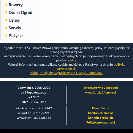
»
Rowery
»
Dom i Ogród
»
Usługi
»
Serwis
»
Pożyczki
Zgodnie z art. 173 ustawy Prawa Telekomunikacyjnego informujemy, że przeglądając tę
stronę wyrażasz zgodę
na zapisywanie na Twoim komputerze niezbędnych do jej poprawnego funkcjonowania
plików
cookie
.
Więcej informacji na temat plików cookie znajdziecie Państwo na stronie
polityka
prywatności
.
Kliknij tutaj, aby wyrazić zgodę i ukryć komunikat.
Copyright © 2006-2026
Strona główna 24opole.pl
by 24opole sp. z o.o.
www.hotele.24opole.pl
v4.30.7
2026-08-06 01:15
użytkownicy on-line: 4149
Panel Klienta
rekord on-line: 129224
Oferta Reklamowa
wyświetleń: 1673525785
Kontakt z redakcją
Polityka prywatności