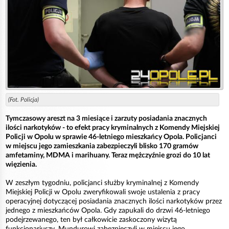
(Fot. Policja)
Tymczasowy areszt na 3 miesiące i zarzuty posiadania znacznych
ilości narkotyków - to efekt pracy kryminalnych z Komendy Miejskiej
Policji w Opolu w sprawie 46-letniego mieszkańcy Opola. Policjanci
w miejscu jego zamieszkania zabezpieczyli blisko 170 gramów
amfetaminy, MDMA i marihuany. Teraz mężczyźnie grozi do 10 lat
więzienia.
W zeszłym tygodniu, policjanci służby kryminalnej z Komendy
Miejskiej Policji w Opolu zweryfikowali swoje ustalenia z pracy
operacyjnej dotyczącej posiadania znacznych ilości narkotyków przez
jednego z mieszkańców Opola. Gdy zapukali do drzwi 46-letniego
podejrzewanego, ten był całkowicie zaskoczony wizytą
funkcjonariuszy. Mundurowi zabezpieczyli w miejscu jego