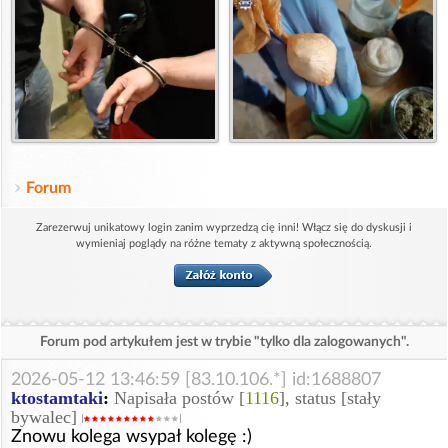
Forum
Zarezerwuj unikatowy login zanim wyprzedzą cię inni! Włącz się do dyskusji i
wymieniaj poglądy na różne tematy z aktywną społecznością.
Forum pod artykułem jest w trybie "tylko dla zalogowanych".
2026-05-12 13:46:59 [83.10.106.*] id:1688807
ktostamtaki
:
Napisała postów [
1116
], status [stały
bywalec]
Znowu kolega wsypał kolegę :)