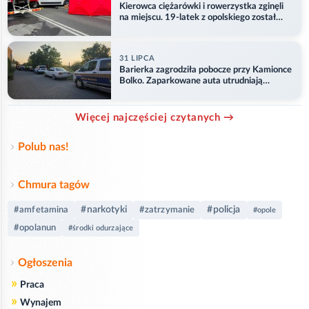
Kierowca ciężarówki i rowerzystka zginęli
na miejscu. 19-latek z opolskiego został
ranny
31 LIPCA
Barierka zagrodziła pobocze przy Kamionce
Bolko. Zaparkowane auta utrudniają
przejazd
Więcej najczęściej czytanych →
Polub nas!
Chmura tagów
#narkotyki
#policja
#amfetamina
#zatrzymanie
#opole
#opolanun
#środki odurzające
Ogłoszenia
»
Praca
»
Wynajem