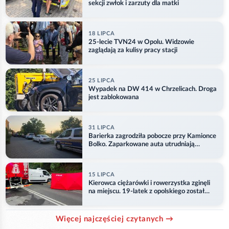
sekcji zwłok i zarzuty dla matki
18 LIPCA
25-lecie TVN24 w Opolu. Widzowie
zaglądają za kulisy pracy stacji
25 LIPCA
Wypadek na DW 414 w Chrzelicach. Droga
jest zablokowana
31 LIPCA
Barierka zagrodziła pobocze przy Kamionce
Bolko. Zaparkowane auta utrudniają
przejazd
15 LIPCA
Kierowca ciężarówki i rowerzystka zginęli
na miejscu. 19-latek z opolskiego został
ranny
Więcej najczęściej czytanych →