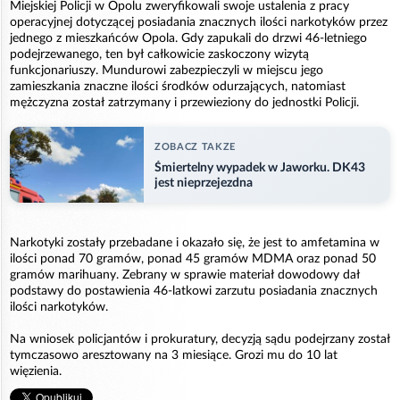
Miejskiej Policji w Opolu zweryfikowali swoje ustalenia z pracy
operacyjnej dotyczącej posiadania znacznych ilości narkotyków przez
jednego z mieszkańców Opola. Gdy zapukali do drzwi 46-letniego
podejrzewanego, ten był całkowicie zaskoczony wizytą
funkcjonariuszy. Mundurowi zabezpieczyli w miejscu jego
zamieszkania znaczne ilości środków odurzających, natomiast
mężczyzna został zatrzymany i przewieziony do jednostki Policji.
ZOBACZ TAKZE
Śmiertelny wypadek w Jaworku. DK43
jest nieprzejezdna
Narkotyki zostały przebadane i okazało się, że jest to amfetamina w
ilości ponad 70 gramów, ponad 45 gramów MDMA oraz ponad 50
gramów marihuany. Zebrany w sprawie materiał dowodowy dał
podstawy do postawienia 46-latkowi zarzutu posiadania znacznych
ilości narkotyków.
Na wniosek policjantów i prokuratury, decyzją sądu podejrzany został
tymczasowo aresztowany na 3 miesiące. Grozi mu do 10 lat
więzienia.