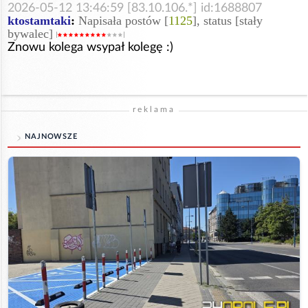
2026-05-12 13:46:59 [83.10.106.*] id:1688807
ktostamtaki
:
Napisała postów [
1125
], status [stały
bywalec]
Znowu kolega wsypał kolegę :)
reklama
NAJNOWSZE