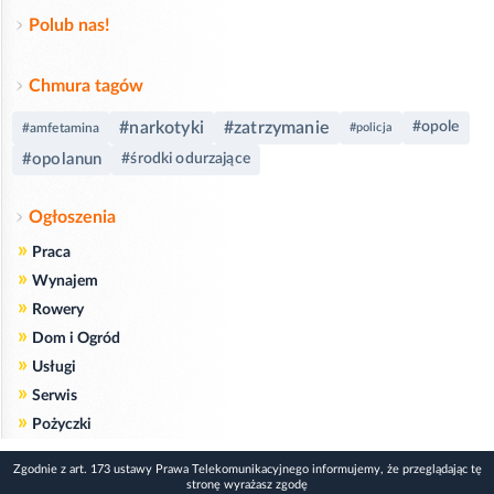
Polub nas!
Chmura tagów
#narkotyki
#zatrzymanie
#opole
#amfetamina
#policja
#opolanun
#środki odurzające
Ogłoszenia
»
Praca
»
Wynajem
»
Rowery
»
Dom i Ogród
»
Usługi
»
Serwis
»
Pożyczki
Zgodnie z art. 173 ustawy Prawa Telekomunikacyjnego informujemy, że przeglądając tę
stronę wyrażasz zgodę