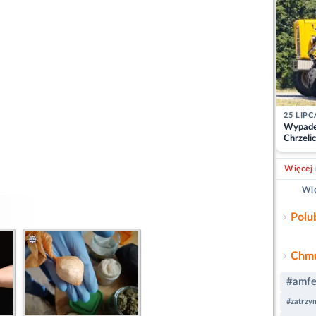
25 LIPC
Wypade
Chrzelic
zablok
Więcej 
Wię
Polu
Chmu
#amfe
#zatrzy