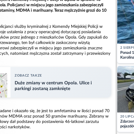
la. Policjanci w miejscu jego zamieszkania zabezpieczyli
etaminy, MDMA i marihuany. Teraz mężczyźnie grozi do 10
icjanci służby kryminalnej z Komendy Miejskiej Policji w
je ustalenia z pracy operacyjnej dotyczącej posiadania
tyków przez jednego z mieszkańców Opola. Gdy zapukali do
jrzewanego, ten był całkowicie zaskoczony wizytą
2 SIERP
rowi zabezpieczyli w miejscu jego zamieszkania znaczne
Ponad 1
ących, natomiast mężczyzna został zatrzymany i przewieziony
Karolin
przez Ba
Aktuali
ZOBACZ TAKZE
Duże zmiany w centrum Opola. Ulice i
parkingi zostaną zamknięte
adane i okazało się, że jest to amfetamina w ilości ponad 70
amów MDMA oraz ponad 50 gramów marihuany. Zebrany w
20 LIPC
dowy dał podstawy do postawienia 46-latkowi zarzutu
Zdarzen
pojazdó
lości narkotyków.
z kiero