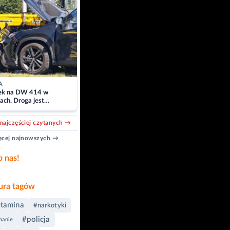
A
k na DW 414 w
ach. Droga jest
owana
najczęściej czytanych →
cej najnowszych →
b nas!
ra tagów
tamina
#narkotyki
#policja
manie