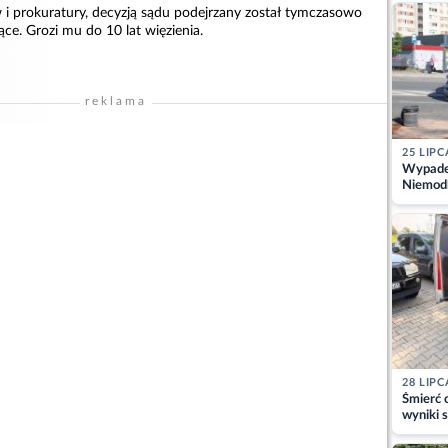
kajdank
 i prokuratury, decyzją sądu podejrzany został tymczasowo
ce. Grozi mu do 10 lat więzienia.
reklama
25 LIPC
Wypadek
Niemodl
osoby w
28 LIPC
Śmierć c
wyniki s
matki