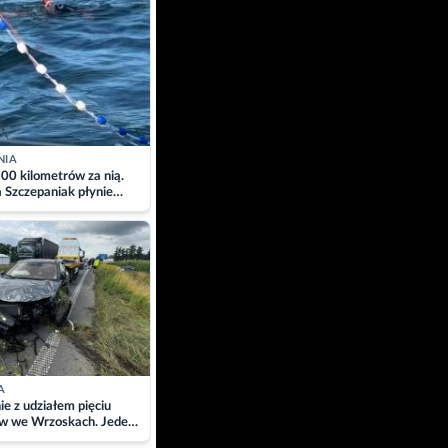
NIA
00 kilometrów za nią.
a Szczepaniak płynie
łtyk dla Piotra.
zacja
A
ie z udziałem pięciu
w we Wrzoskach. Jeden
wców zabrany w