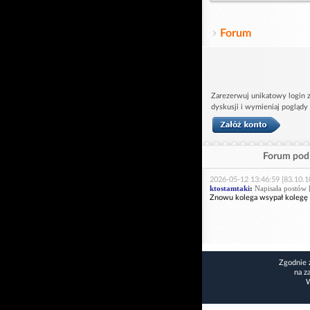
Forum
Zarezerwuj unikatowy login z
dyskusji i wymieniaj poglądy
Forum pod 
2026-05-12 13:46:59 [83.10.1
ktostamtaki
:
Napisała postów 
Znowu kolega wsypał kolegę 
Zgodnie 
na z
W