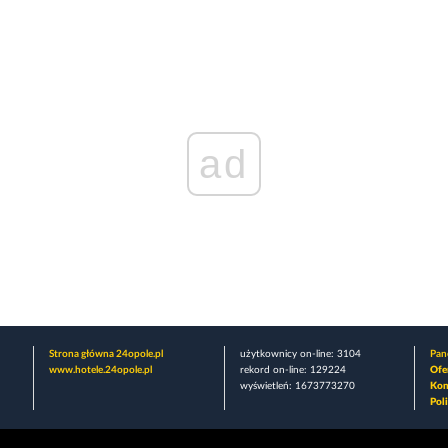
ad
Strona główna 24opole.pl
użytkownicy on-line: 3104
Pane
www.hotele.24opole.pl
rekord on-line: 129224
Ofe
wyświetleń: 1673773270
Kon
Pol