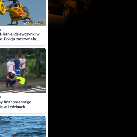
A
4-letniej dziewczynki w
e. Policja zatrzymała
A
ny finał porannego
ia w Lędzinach