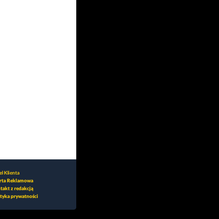
l Klienta
rta Reklamowa
takt z redakcją
ityka prywatności