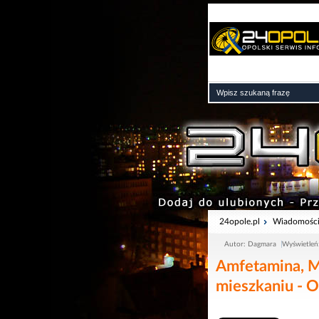
24opole.pl
Wiadomośc
Autor: Dagmara
Wyświetleń
Amfetamina, 
mieszkaniu - 