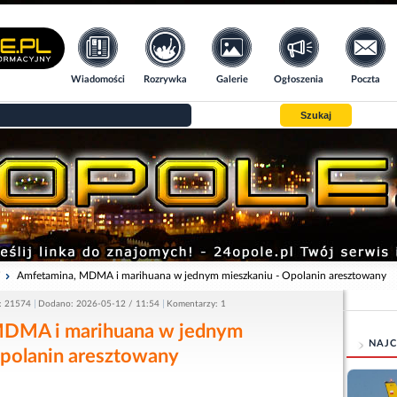
Wiadomości
Rozrywka
Galerie
Ogłoszenia
Poczta
Szukaj
i
Amfetamina, MDMA i marihuana w jednym mieszkaniu - Opolanin aresztowany
: 21574
Dodano: 2026-05-12 / 11:54
Komentarzy: 1
MDMA i marihuana w jednym
NAJC
Opolanin aresztowany