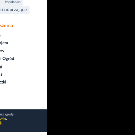
#opolanun
ki odurzające
szenia
a
ajem
ry
i Ogród
gi
is
czki
asz zgodę
okie
.
i
.