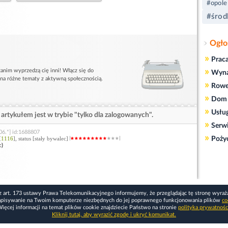
#opole
#środ
Ogło
»
Prac
»
anim wyprzedzą cię inni! Włącz się do
Wyn
 na różne tematy z aktywną społecznością.
»
Rowe
»
Dom 
»
Usłu
artykułem jest w trybie "tylko dla zalogowanych".
»
Serw
06.*] id:1688807
»
[
1116
], status [stały bywalec]
Poży
:)
z art. 173 ustawy Prawa Telekomunikacyjnego informujemy, że przeglądając tę stronę wyraż
apisywanie na Twoim komputerze niezbędnych do jej poprawnego funkcjonowania plików
co
ięcej informacji na temat plików cookie znajdziecie Państwo na stronie
polityka prywatnośc
Kliknij tutaj, aby wyrazić zgodę i ukryć komunikat.