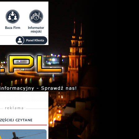
Baza Firm
Informator
miejski
reklama
ZĘŚCIEJ CZYTANE