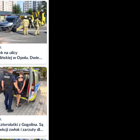
ach
A
 na ulicy
ińskiej w Opolu. Dwie
 szpitalu
A
zterolatki z Gogolina. Są
ekcji zwłok i zarzuty dla