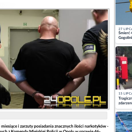
27 LIPC
Śmierć 
Gogolini
matkę
15 LIPC
Tragicz
zdarzen
miesiące i zarzuty posiadania znacznych ilości narkotyków -
lnych z Komendy Miejskiej Policji w Opolu w sprawie 46-