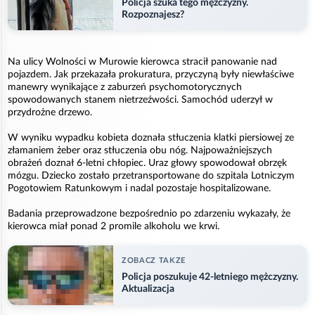
Policja szuka tego mężczyzny.
Rozpoznajesz?
Na ulicy Wolności w Murowie kierowca stracił panowanie nad
pojazdem. Jak przekazała prokuratura, przyczyną były niewłaściwe
manewry wynikające z zaburzeń psychomotorycznych
spowodowanych stanem nietrzeźwości. Samochód uderzył w
przydrożne drzewo.
W wyniku wypadku kobieta doznała stłuczenia klatki piersiowej ze
złamaniem żeber oraz stłuczenia obu nóg. Najpoważniejszych
obrażeń doznał 6-letni chłopiec. Uraz głowy spowodował obrzęk
mózgu. Dziecko zostało przetransportowane do szpitala Lotniczym
Pogotowiem Ratunkowym i nadal pozostaje hospitalizowane.
Badania przeprowadzone bezpośrednio po zdarzeniu wykazały, że
kierowca miał ponad 2 promile alkoholu we krwi.
ZOBACZ TAKZE
Policja poszukuje 42-letniego mężczyzny.
Aktualizacja