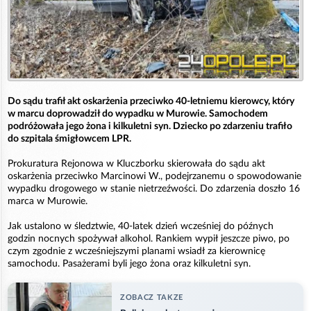
Do sądu trafił akt oskarżenia przeciwko 40-letniemu kierowcy, który
w marcu doprowadził do wypadku w Murowie. Samochodem
podróżowała jego żona i kilkuletni syn. Dziecko po zdarzeniu trafiło
do szpitala śmigłowcem LPR.
Prokuratura Rejonowa w Kluczborku skierowała do sądu akt
oskarżenia przeciwko Marcinowi W., podejrzanemu o spowodowanie
wypadku drogowego w stanie nietrzeźwości. Do zdarzenia doszło 16
marca w Murowie.
Jak ustalono w śledztwie, 40-latek dzień wcześniej do późnych
godzin nocnych spożywał alkohol. Rankiem wypił jeszcze piwo, po
czym zgodnie z wcześniejszymi planami wsiadł za kierownicę
samochodu. Pasażerami byli jego żona oraz kilkuletni syn.
ZOBACZ TAKZE