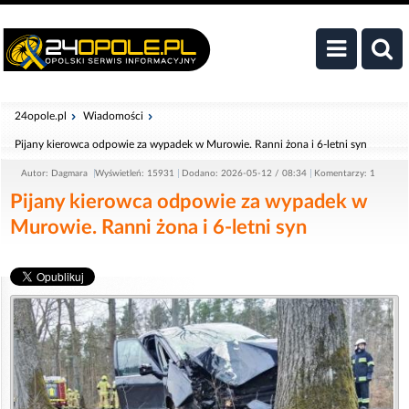
24opole.pl
Wiadomości
Pijany kierowca odpowie za wypadek w Murowie. Ranni żona i 6-letni syn
Autor: Dagmara
Wyświetleń: 15931
Dodano: 2026-05-12 / 08:34
Komentarzy: 1
Pijany kierowca odpowie za wypadek w
Murowie. Ranni żona i 6-letni syn