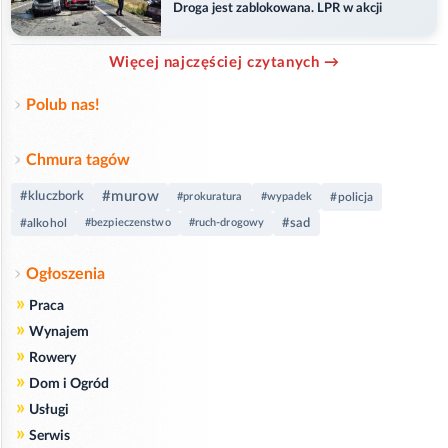
Droga jest zablokowana. LPR w akcji
Więcej najczęściej czytanych →
Polub nas!
Chmura tagów
#murow
#kluczbork
#prokuratura
#wypadek
#policja
#sad
#alkohol
#bezpieczenstwo
#ruch-drogowy
Ogłoszenia
»
Praca
»
Wynajem
»
Rowery
»
Dom i Ogród
»
Usługi
»
Serwis