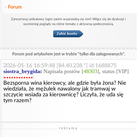
Forum
Zarezerwuj unikatowy login zanim wyprzedzą cię inni! Włącz się do dyskusji i
wymieniaj poglądy na różne tematy z aktywną społecznością.
Forum pod artykułem jest w trybie "tylko dla zalogowanych".
2026-05-16 16:59:48 [84.40.238.*] id:1688875
siostra_brygida
:
Napisała postów [
48303
], status [VIP]
Bezsporna wina kierowcy, ale gdzie była żona? Nie
wiedziała, że mężulek nawalony jak tramwaj w
szczycie wsiada za kierownicę? Liczyła, że uda się
tym razem?
reklama