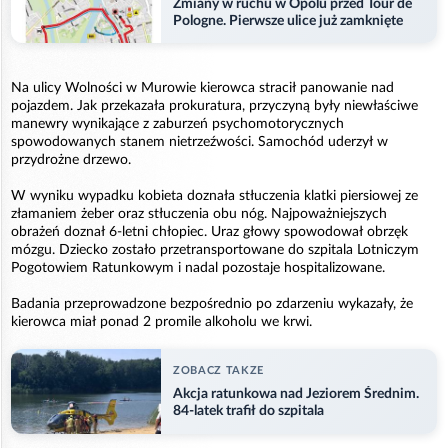
Zmiany w ruchu w Opolu przed Tour de
Pologne. Pierwsze ulice już zamknięte
Na ulicy Wolności w Murowie kierowca stracił panowanie nad
pojazdem. Jak przekazała prokuratura, przyczyną były niewłaściwe
manewry wynikające z zaburzeń psychomotorycznych
spowodowanych stanem nietrzeźwości. Samochód uderzył w
przydrożne drzewo.
W wyniku wypadku kobieta doznała stłuczenia klatki piersiowej ze
złamaniem żeber oraz stłuczenia obu nóg. Najpoważniejszych
obrażeń doznał 6-letni chłopiec. Uraz głowy spowodował obrzęk
mózgu. Dziecko zostało przetransportowane do szpitala Lotniczym
Pogotowiem Ratunkowym i nadal pozostaje hospitalizowane.
Badania przeprowadzone bezpośrednio po zdarzeniu wykazały, że
kierowca miał ponad 2 promile alkoholu we krwi.
ZOBACZ TAKZE
Akcja ratunkowa nad Jeziorem Średnim.
84-latek trafił do szpitala