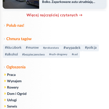
Bolko. Zaparkowane auta utrudniają
przejazd
Więcej najczęściej czytanych →
Polub nas!
Chmura tagów
#wypadek
#kluczbork
#murow
#policja
#prokuratura
#alkohol
#bezpieczenstwo
#ruch-drogowy
#sad
Ogłoszenia
»
Praca
»
Wynajem
»
Rowery
»
Dom i Ogród
»
Usługi
»
Serwis