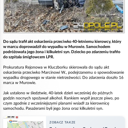
Do sądu trafił akt oskarżenia przeciwko 40-letniemu kierowcy, który
w marcu doprowadził do wypadku w Murowie. Samochodem
podróżowała jego żona i kilkuletni syn. Dziecko po zdarzeniu trafiło
do szpitala śmigłowcem LPR.
Prokuratura Rejonowa w Kluczborku skierowała do sądu akt
oskarżenia przeciwko Marcinowi W., podejrzanemu o spowodowanie
wypadku drogowego w stanie nietrzeźwości. Do zdarzenia doszło 16
marca w Murowie.
Jak ustalono w śledztwie, 40-latek dzień wcześniej do późnych
godzin nocnych spożywał alkohol. Rankiem wypił jeszcze piwo, po
czym zgodnie z wcześniejszymi planami wsiadł za kierownicę
samochodu. Pasażerami byli jego żona oraz kilkuletni syn.
ZOBACZ TAKZE