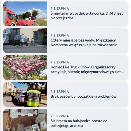
7 SIERPNIA
Śmiertelny wypadek w Jaworku. DK43 jest
nieprzejezdna
7 SIERPNIA
Cztery miesiące bez wody. Mieszkańcy
Komorzna wciąż czekają na rozwiązanie
problemu
7 SIERPNIA
Koniec Fire Truck Show. Organizatorzy
zamykają historię międzynarodowego zlotu
w Główczycach
7 SIERPNIA
Brak pasów był początkiem problemów
7 SIERPNIA
Slalomem na hulajnodze prosto do
policyjnego aresztu