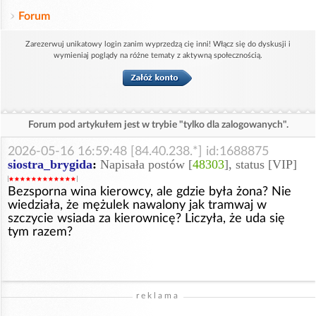
Forum
Zarezerwuj unikatowy login zanim wyprzedzą cię inni! Włącz się do dyskusji i
wymieniaj poglądy na różne tematy z aktywną społecznością.
Forum pod artykułem jest w trybie "tylko dla zalogowanych".
2026-05-16 16:59:48 [84.40.238.*] id:1688875
siostra_brygida
:
Napisała postów [
48303
], status [VIP]
Bezsporna wina kierowcy, ale gdzie była żona? Nie
wiedziała, że mężulek nawalony jak tramwaj w
szczycie wsiada za kierownicę? Liczyła, że uda się
tym razem?
reklama