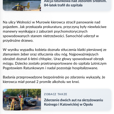
Akcja ratunkowa nad Jeziorem Średnim.
84-latek trafił do szpitala
Na ulicy Wolności w Murowie kierowca stracił panowanie nad
pojazdem. Jak przekazała prokuratura, przyczyną były niewłaściwe
manewry wynikające z zaburzeń psychomotorycznych
spowodowanych stanem nietrzeźwości. Samochód uderzył w
przydrożne drzewo.
W wyniku wypadku kobieta doznała stłuczenia klatki piersiowej ze
złamaniem żeber oraz stłuczenia obu nóg. Najpoważniejszych
obrażeń doznał 6-letni chłopiec. Uraz głowy spowodował obrzęk
mózgu. Dziecko zostało przetransportowane do szpitala Lotniczym
Pogotowiem Ratunkowym i nadal pozostaje hospitalizowane.
Badania przeprowadzone bezpośrednio po zdarzeniu wykazały, że
kierowca miał ponad 2 promile alkoholu we krwi.
ZOBACZ TAKZE
Zderzenie dwóch aut na skrzyżowaniu
Kośnego i Katowickiej w Opolu