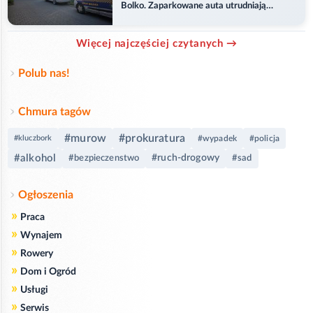
Bolko. Zaparkowane auta utrudniają
przejazd
Więcej najczęściej czytanych →
Polub nas!
Chmura tagów
#murow
#prokuratura
#kluczbork
#wypadek
#policja
#alkohol
#ruch-drogowy
#bezpieczenstwo
#sad
Ogłoszenia
»
Praca
»
Wynajem
»
Rowery
»
Dom i Ogród
»
Usługi
»
Serwis