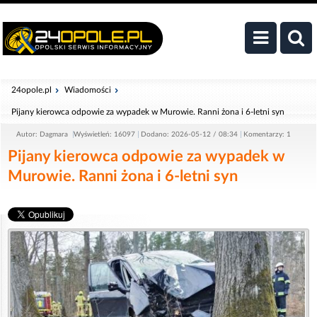
24opole.pl
Wiadomości
Pijany kierowca odpowie za wypadek w Murowie. Ranni żona i 6-letni syn
Autor: Dagmara
Wyświetleń: 16097
Dodano: 2026-05-12 / 08:34
Komentarzy: 1
Pijany kierowca odpowie za wypadek w
Murowie. Ranni żona i 6-letni syn