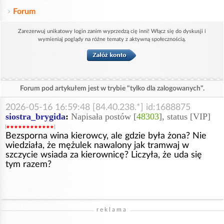
Forum
Zarezerwuj unikatowy login zanim wyprzedzą cię inni! Włącz się do dyskusji i
wymieniaj poglądy na różne tematy z aktywną społecznością.
Forum pod artykułem jest w trybie "tylko dla zalogowanych".
2026-05-16 16:59:48 [84.40.238.*] id:1688875
siostra_brygida
:
Napisała postów [
48303
], status [VIP]
Bezsporna wina kierowcy, ale gdzie była żona? Nie
wiedziała, że mężulek nawalony jak tramwaj w
szczycie wsiada za kierownicę? Liczyła, że uda się
tym razem?
reklama