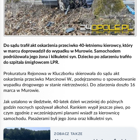
Do sądu trafił akt oskarżenia przeciwko 40-letniemu kierowcy, który
w marcu doprowadził do wypadku w Murowie. Samochodem
podróżowała jego żona i kilkuletni syn. Dziecko po zdarzeniu trafiło
do szpitala śmigłowcem LPR.
Prokuratura Rejonowa w Kluczborku skierowała do sądu akt
oskarżenia przeciwko Marcinowi W., podejrzanemu o spowodowanie
wypadku drogowego w stanie nietrzeźwości. Do zdarzenia doszło 16
marca w Murowie.
Jak ustalono w śledztwie, 40-latek dzień wcześniej do późnych
godzin nocnych spożywał alkohol. Rankiem wypił jeszcze piwo, po
czym zgodnie z wcześniejszymi planami wsiadł za kierownicę
samochodu. Pasażerami byli jego żona oraz kilkuletni syn.
ZOBACZ TAKZE