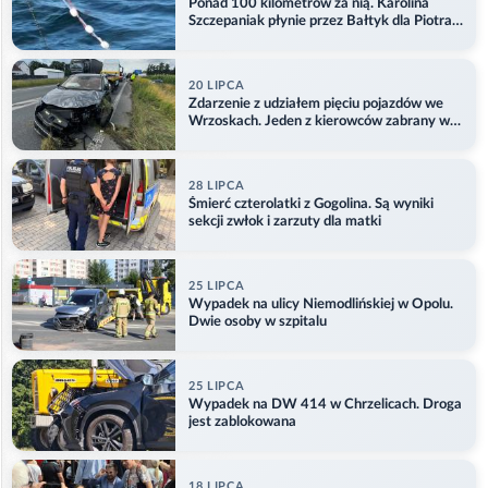
Ponad 100 kilometrów za nią. Karolina
Szczepaniak płynie przez Bałtyk dla Piotra.
Aktualizacja
20 LIPCA
Zdarzenie z udziałem pięciu pojazdów we
Wrzoskach. Jeden z kierowców zabrany w
kajdankach
28 LIPCA
Śmierć czterolatki z Gogolina. Są wyniki
sekcji zwłok i zarzuty dla matki
25 LIPCA
Wypadek na ulicy Niemodlińskiej w Opolu.
Dwie osoby w szpitalu
25 LIPCA
Wypadek na DW 414 w Chrzelicach. Droga
jest zablokowana
18 LIPCA