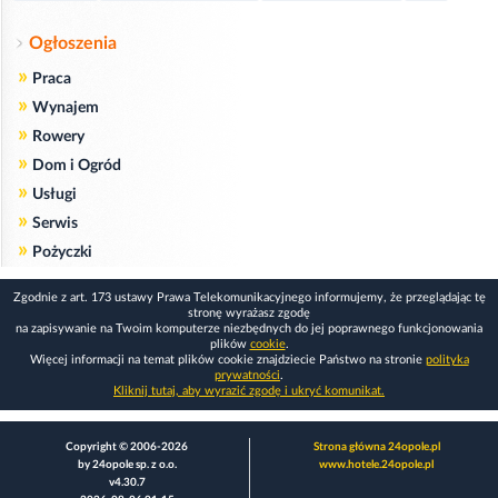
Ogłoszenia
»
Praca
»
Wynajem
»
Rowery
»
Dom i Ogród
»
Usługi
»
Serwis
»
Pożyczki
Zgodnie z art. 173 ustawy Prawa Telekomunikacyjnego informujemy, że przeglądając tę
stronę wyrażasz zgodę
na zapisywanie na Twoim komputerze niezbędnych do jej poprawnego funkcjonowania
plików
cookie
.
Więcej informacji na temat plików cookie znajdziecie Państwo na stronie
polityka
prywatności
.
Kliknij tutaj, aby wyrazić zgodę i ukryć komunikat.
Copyright © 2006-2026
Strona główna 24opole.pl
by 24opole sp. z o.o.
www.hotele.24opole.pl
v4.30.7