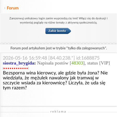
Forum
Zarezerwuj unikatowy login zanim wyprzedzą cię inni! Włącz się do dyskusji i
wymieniaj poglądy na różne tematy z aktywną społecznością.
Forum pod artykułem jest w trybie "tylko dla zalogowanych".
2026-05-16 16:59:48 [84.40.238.*] id:1688875
siostra_brygida
:
Napisała postów [
48303
], status [VIP]
Bezsporna wina kierowcy, ale gdzie była żona? Nie
wiedziała, że mężulek nawalony jak tramwaj w
szczycie wsiada za kierownicę? Liczyła, że uda się
tym razem?
reklama