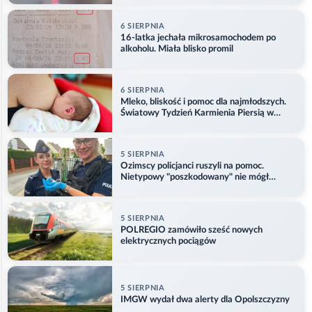
6 SIERPNIA
16-latka jechała mikrosamochodem po
alkoholu. Miała blisko promil
6 SIERPNIA
Mleko, bliskość i pomoc dla najmłodszych.
Światowy Tydzień Karmienia Piersią w
Opolu
5 SIERPNIA
Ozimscy policjanci ruszyli na pomoc.
Nietypowy "poszkodowany" nie mógł
odlecieć
5 SIERPNIA
POLREGIO zamówiło sześć nowych
elektrycznych pociągów
5 SIERPNIA
IMGW wydał dwa alerty dla Opolszczyzny