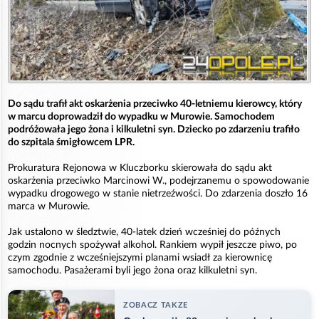
Do sądu trafił akt oskarżenia przeciwko 40-letniemu kierowcy, który
w marcu doprowadził do wypadku w Murowie. Samochodem
podróżowała jego żona i kilkuletni syn. Dziecko po zdarzeniu trafiło
do szpitala śmigłowcem LPR.
Prokuratura Rejonowa w Kluczborku skierowała do sądu akt
oskarżenia przeciwko Marcinowi W., podejrzanemu o spowodowanie
wypadku drogowego w stanie nietrzeźwości. Do zdarzenia doszło 16
marca w Murowie.
Jak ustalono w śledztwie, 40-latek dzień wcześniej do późnych
godzin nocnych spożywał alkohol. Rankiem wypił jeszcze piwo, po
czym zgodnie z wcześniejszymi planami wsiadł za kierownicę
samochodu. Pasażerami byli jego żona oraz kilkuletni syn.
ZOBACZ TAKZE