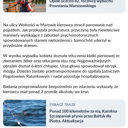
Opole uczciło 82. rocznicę wybuchu
Powstania Warszawskiego
Na ulicy Wolności w Murowie kierowca stracił panowanie nad
pojazdem. Jak przekazała prokuratura, przyczyną były niewłaściwe
manewry wynikające z zaburzeń psychomotorycznych
spowodowanych stanem nietrzeźwości. Samochód uderzył w
przydrożne drzewo.
W wyniku wypadku kobieta doznała stłuczenia klatki piersiowej ze
złamaniem żeber oraz stłuczenia obu nóg. Najpoważniejszych
obrażeń doznał 6-letni chłopiec. Uraz głowy spowodował obrzęk
mózgu. Dziecko zostało przetransportowane do szpitala Lotniczym
Pogotowiem Ratunkowym i nadal pozostaje hospitalizowane.
Badania przeprowadzone bezpośrednio po zdarzeniu wykazały, że
kierowca miał ponad 2 promile alkoholu we krwi.
ZOBACZ TAKZE
Ponad 100 kilometrów za nią. Karolina
Szczepaniak płynie przez Bałtyk dla
Piotra. Aktualizacja