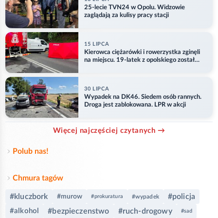
25-lecie TVN24 w Opolu. Widzowie
zaglądają za kulisy pracy stacji
15 LIPCA
Kierowca ciężarówki i rowerzystka zginęli
na miejscu. 19-latek z opolskiego został
ranny
30 LIPCA
Wypadek na DK46. Siedem osób rannych.
Droga jest zablokowana. LPR w akcji
Więcej najczęściej czytanych →
Polub nas!
Chmura tagów
#kluczbork
#policja
#murow
#prokuratura
#wypadek
#alkohol
#bezpieczenstwo
#ruch-drogowy
#sad