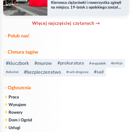
Kierowca ciężarówki i rowerzystka zginęli
na miejscu. 19-latek z opolskiego został
ranny
Więcej najczęściej czytanych →
Polub nas!
Chmura tagów
#kluczbork
#murow
#prokuratura
#wypadek
#policja
#bezpieczenstwo
#sad
#alkohol
#ruch-drogowy
Ogłoszenia
»
Praca
»
Wynajem
»
Rowery
»
Dom i Ogród
»
Usługi