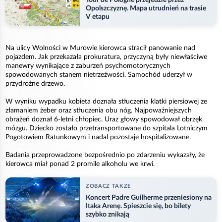
Opolszczyznę. Mapa utrudnień na trasie
V etapu
Na ulicy Wolności w Murowie kierowca stracił panowanie nad
pojazdem. Jak przekazała prokuratura, przyczyną były niewłaściwe
manewry wynikające z zaburzeń psychomotorycznych
spowodowanych stanem nietrzeźwości. Samochód uderzył w
przydrożne drzewo.
W wyniku wypadku kobieta doznała stłuczenia klatki piersiowej ze
złamaniem żeber oraz stłuczenia obu nóg. Najpoważniejszych
obrażeń doznał 6-letni chłopiec. Uraz głowy spowodował obrzęk
mózgu. Dziecko zostało przetransportowane do szpitala Lotniczym
Pogotowiem Ratunkowym i nadal pozostaje hospitalizowane.
Badania przeprowadzone bezpośrednio po zdarzeniu wykazały, że
kierowca miał ponad 2 promile alkoholu we krwi.
ZOBACZ TAKZE
Koncert Padre Guilherme przeniesiony na
Itaka Arenę. Spieszcie się, bo bilety
szybko znikają