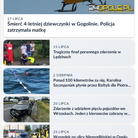
27 LIPCA
Śmierć 4-letniej dziewczynki w Gogolinie. Policja
zatrzymała matkę
15 LIPCA
Tragiczny finał porannego zdarzenia w
Lędzinach
2 SIERPNIA
Ponad 100 kilometrów za nią. Karolina
Szczepaniak płynie przez Bałtyk dla Piotra.
Aktualizacja
20 LIPCA
Zdarzenie z udziałem pięciu pojazdów we
Wrzoskach. Jeden z kierowców zabrany w
kajdankach
25 LIPCA
Wypadek na ulicy Niemodlińskiej w Opolu.