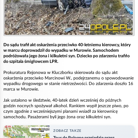
Do sądu trafił akt oskarżenia przeciwko 40-letniemu kierowcy, który
w marcu doprowadził do wypadku w Murowie. Samochodem
podróżowała jego żona i kilkuletni syn. Dziecko po zdarzeniu trafiło
do szpitala śmigłowcem LPR.
Prokuratura Rejonowa w Kluczborku skierowała do sądu akt
oskarżenia przeciwko Marcinowi W., podejrzanemu o spowodowanie
wypadku drogowego w stanie nietrzeźwości. Do zdarzenia doszło 16
marca w Murowie.
Jak ustalono w śledztwie, 40-latek dzień wcześniej do późnych
godzin nocnych spożywał alkohol. Rankiem wypił jeszcze piwo, po
czym zgodnie z wcześniejszymi planami wsiadł za kierownicę
samochodu. Pasażerami byli jego żona oraz kilkuletni syn.
ZOBACZ TAKZE
Tour de Pologne przejedzie przez