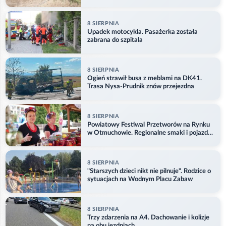
8 SIERPNIA
Upadek motocykla. Pasażerka została
zabrana do szpitala
8 SIERPNIA
Ogień strawił busa z meblami na DK41.
Trasa Nysa-Prudnik znów przejezdna
8 SIERPNIA
Powiatowy Festiwal Przetworów na Rynku
w Otmuchowie. Regionalne smaki i pojazdy
służb
8 SIERPNIA
"Starszych dzieci nikt nie pilnuje". Rodzice o
sytuacjach na Wodnym Placu Zabaw
8 SIERPNIA
Trzy zdarzenia na A4. Dachowanie i kolizje
na obu jezdniach