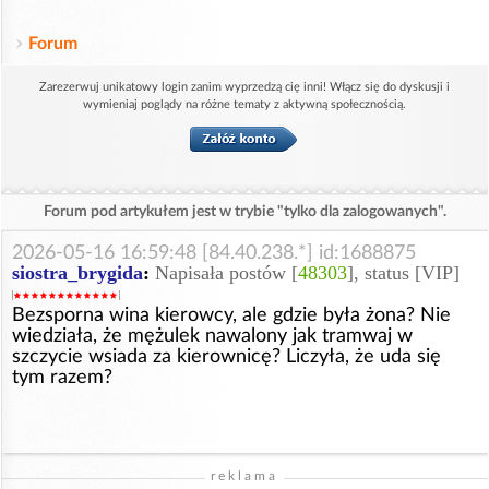
Forum
Zarezerwuj unikatowy login zanim wyprzedzą cię inni! Włącz się do dyskusji i
wymieniaj poglądy na różne tematy z aktywną społecznością.
Forum pod artykułem jest w trybie "tylko dla zalogowanych".
2026-05-16 16:59:48 [84.40.238.*] id:1688875
siostra_brygida
:
Napisała postów [
48303
], status [VIP]
Bezsporna wina kierowcy, ale gdzie była żona? Nie
wiedziała, że mężulek nawalony jak tramwaj w
szczycie wsiada za kierownicę? Liczyła, że uda się
tym razem?
reklama