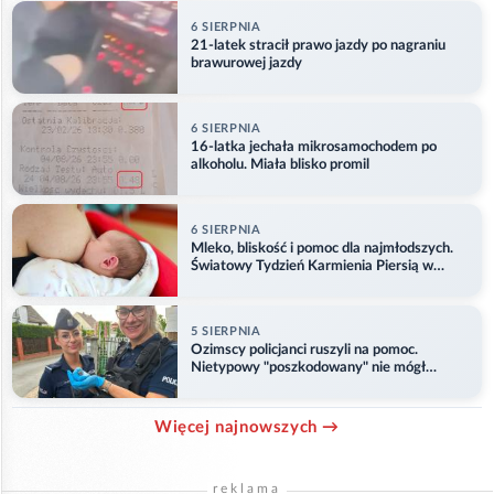
6 SIERPNIA
21-latek stracił prawo jazdy po nagraniu
brawurowej jazdy
6 SIERPNIA
16-latka jechała mikrosamochodem po
alkoholu. Miała blisko promil
6 SIERPNIA
Mleko, bliskość i pomoc dla najmłodszych.
Światowy Tydzień Karmienia Piersią w
Opolu
5 SIERPNIA
Ozimscy policjanci ruszyli na pomoc.
Nietypowy "poszkodowany" nie mógł
odlecieć
Więcej najnowszych →
reklama