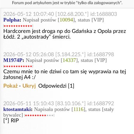
Forum pod artykułem jest w trybie "tylko dla zalogowanych".
2026-05-12 10:07:40 [102.68.200.*] id:1688803
Polpha
:
Napisał postów [
10094
], status [VIP]
Hardcorem jest droga np do Gdańska z Opola przez
Łódź. 2 „autostrady” śmierci.
2026-05-12 05:26:08 [5.184.225.*] id:1688798
M1974P
:
Napisał postów [
14337
], status [VIP]
Czemu mnie to nie dziwi co tam się wyprawia na tej
żałosnej A4 :/
Pokaż
-
Ukryj
Odpowiedzi [1]
2026-05-11 15:10:43 [83.10.106.*] id:1688792
ktostamtaki
:
Napisała postów [
1116
], status [stały
bywalec]
[*] RIP