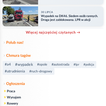
ranny
30 LIPCA
Wypadek na DK46. Siedem osób rannych.
Droga jest zablokowana. LPR w akcji
Więcej najczęściej czytanych →
Polub nas!
Chmura tagów
#a4
#wypadek
#opole
#autostrada
#lpr
#policja
#utrudnienia
#ruch-drogowy
Ogłoszenia
»
Praca
»
Wynajem
»
Rowery