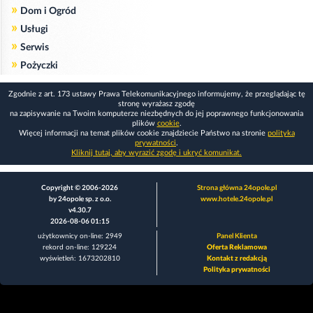
»
Dom i Ogród
»
Usługi
»
Serwis
»
Pożyczki
Zgodnie z art. 173 ustawy Prawa Telekomunikacyjnego informujemy, że przeglądając tę
stronę wyrażasz zgodę
na zapisywanie na Twoim komputerze niezbędnych do jej poprawnego funkcjonowania
plików
cookie
.
Więcej informacji na temat plików cookie znajdziecie Państwo na stronie
polityka
prywatności
.
Kliknij tutaj, aby wyrazić zgodę i ukryć komunikat.
Copyright © 2006-2026
Strona główna 24opole.pl
by 24opole sp. z o.o.
www.hotele.24opole.pl
v4.30.7
2026-08-06 01:15
użytkownicy on-line: 2949
Panel Klienta
rekord on-line: 129224
Oferta Reklamowa
wyświetleń: 1673202810
Kontakt z redakcją
Polityka prywatności