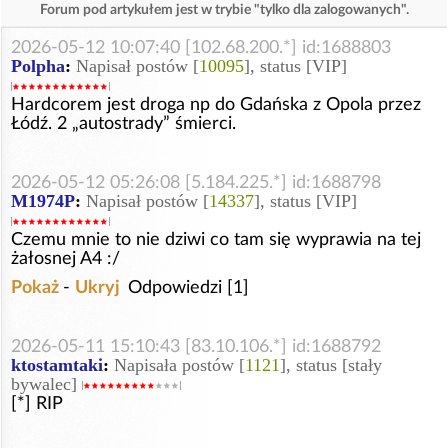
Forum pod artykułem jest w trybie "tylko dla zalogowanych".
2026-05-12 10:07:40 [102.68.200.*] id:1688803
Polpha
:
Napisał postów [
10095
], status [VIP]
Hardcorem jest droga np do Gdańska z Opola przez
Łódź. 2 „autostrady” śmierci.
2026-05-12 05:26:08 [5.184.225.*] id:1688798
M1974P
:
Napisał postów [
14337
], status [VIP]
Czemu mnie to nie dziwi co tam się wyprawia na tej
żałosnej A4 :/
Pokaż
-
Ukryj
Odpowiedzi [1]
2026-05-11 15:10:43 [83.10.106.*] id:1688792
ktostamtaki
:
Napisała postów [
1121
], status [stały
bywalec]
[*] RIP