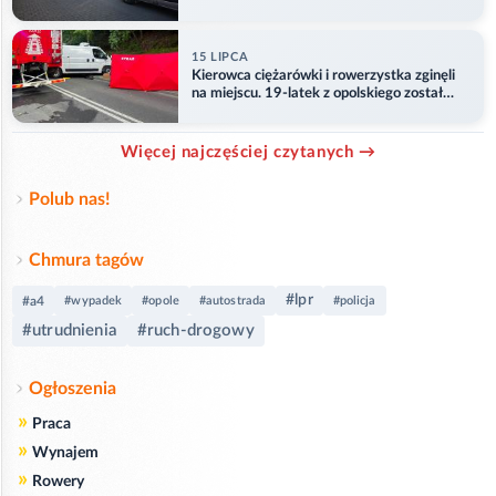
przejazd
15 LIPCA
Kierowca ciężarówki i rowerzystka zginęli
na miejscu. 19-latek z opolskiego został
ranny
Więcej najczęściej czytanych →
Polub nas!
Chmura tagów
#lpr
#a4
#wypadek
#opole
#autostrada
#policja
#utrudnienia
#ruch-drogowy
Ogłoszenia
»
Praca
»
Wynajem
»
Rowery