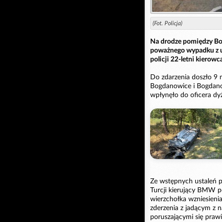
(Fot. Policja)
Na drodze pomiędzy Bo
poważnego wypadku z 
policji 22-letni kiero
Do zdarzenia doszło 9
Bogdanowice i Bogdanow
wpłynęło do oficera dy
Ze wstępnych ustaleń p
Turcji kierujący BMW 
wierzchołka wzniesien
zderzenia z jadącym z 
poruszającymi się pra