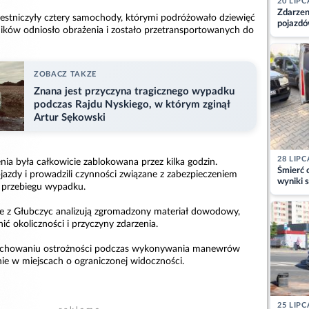
20 LIPC
Zdarzen
estniczyły cztery samochody, którymi podróżowało dziewięć
pojazdó
ników odniosło obrażenia i zostało przetransportowanych do
z kiero
kajdank
ZOBACZ TAKZE
Znana jest przyczyna tragicznego wypadku
podczas Rajdu Nyskiego, w którym zginął
Artur Sękowski
28 LIPC
ia była całkowicie zablokowana przez kilka godzin.
Śmierć c
bjazdy i prowadzili czynności związane z zabezpieczeniem
wyniki s
 przebiegu wypadku.
matki
e z Głubczyc analizują zgromadzony materiał dowodowy,
ć okoliczności i przyczyny zdarzenia.
zachowaniu ostrożności podczas wykonywania manewrów
nie w miejscach o ograniczonej widoczności.
25 LIPC