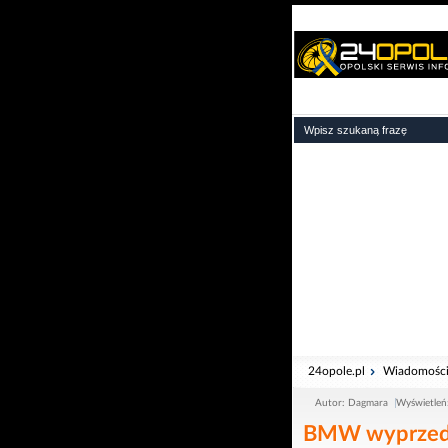
24opole.pl
Wiadomośc
Autor: Dagmara
Wyświetleń
BMW wyprzedza