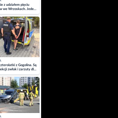
A
ie z udziałem pięciu
w we Wrzoskach. Jeden
wców zabrany w
ach
A
zterolatki z Gogolina. Są
ekcji zwłok i zarzuty dla
A