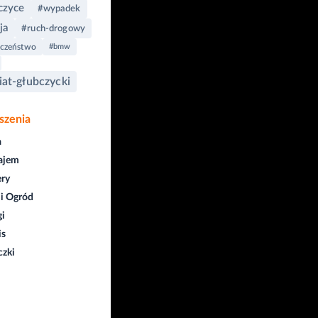
czyce
#wypadek
ja
#ruch-drogowy
eczeństwo
#bmw
at-głubczycki
szenia
a
ajem
ry
i Ogród
gi
is
czki