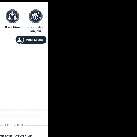
Baza Firm
Informator
miejski
reklama
ZĘŚCIEJ CZYTANE