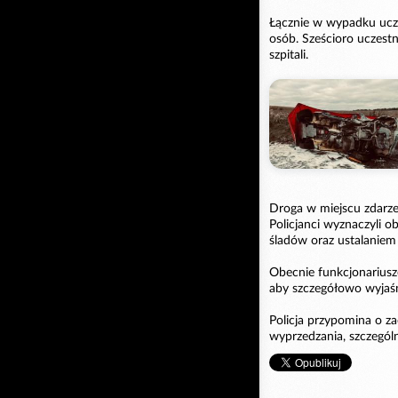
Łącznie w wypadku ucz
osób. Sześcioro uczest
szpitali.
Droga w miejscu zdarzen
Policjanci wyznaczyli o
śladów oraz ustalaniem
Obecnie funkcjonariusz
aby szczegółowo wyjaśni
Policja przypomina o 
wyprzedzania, szczegól