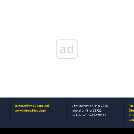
ad
Strona główna 24opole.pl
użytkownicy on-line: 2965
Pane
www.hotele.24opole.pl
rekord on-line: 129224
Ofe
wyświetleń: 1672878373
Kon
Pol