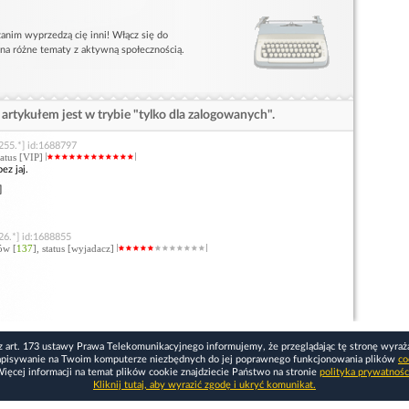
anim wyprzedzą cię inni! Włącz się do
 na różne tematy z aktywną społecznością.
artykułem jest w trybie "tylko dla zalogowanych".
255.*] id:1688797
status [VIP]
z jaj.
]
26.*] id:1688855
ów [
137
], status [wyjadacz]
z art. 173 ustawy Prawa Telekomunikacyjnego informujemy, że przeglądając tę stronę wyraż
apisywanie na Twoim komputerze niezbędnych do jej poprawnego funkcjonowania plików
co
ięcej informacji na temat plików cookie znajdziecie Państwo na stronie
polityka prywatnośc
Kliknij tutaj, aby wyrazić zgodę i ukryć komunikat.