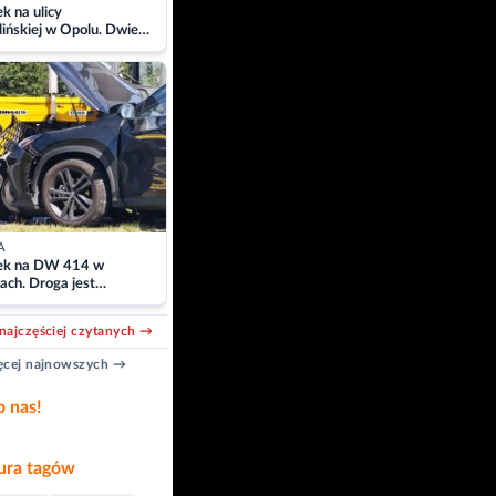
 na ulicy
ińskiej w Opolu. Dwie
 szpitalu
A
k na DW 414 w
ach. Droga jest
owana
najczęściej czytanych →
cej najnowszych →
b nas!
ra tagów