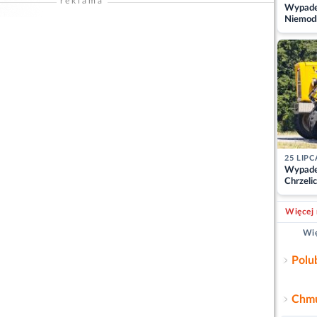
reklama
Wypadek
Niemodl
osoby w
25 LIPC
Wypade
Chrzelic
zablok
Więcej 
Wię
Polu
Chmu