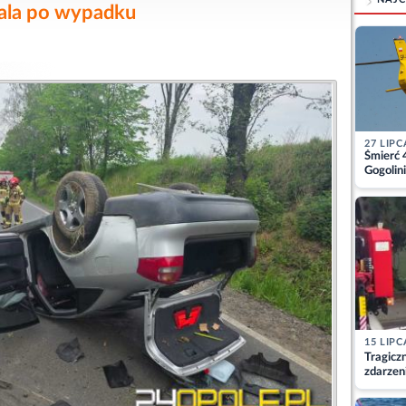
itala po wypadku
27 LIPC
Śmierć 
Gogolini
matkę
15 LIPC
Tragicz
zdarzen