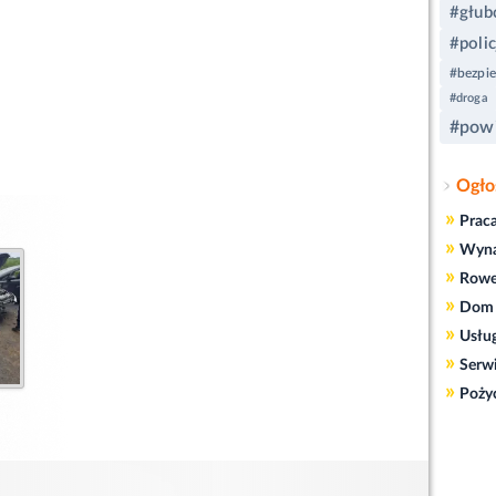
#głub
#polic
#bezpi
#droga
#powi
Ogło
»
Prac
»
Wyn
»
Rowe
»
Dom 
»
Usłu
»
Serw
»
Poży