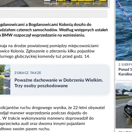
gdanowicami a Bogdanowicami Kolonią doszło do
udziałem czterech samochodów. Według wstępnych ustaleń
wca BMW rozpoczął wyprzedzanie na wzniesieniu.
 maja na drodze powiatowej pomiędzy miejscowościami
ice Kolonia. Zgłoszenie o zderzeniu kilku pojazdów
żurnego głubczyckiej komendy tuż przed godz. 14.
2 SIERP
Ponad 1
ZOBACZ TAKZE
Karolin
przez Ba
Poważne dachowanie w Dobrzeniu Wielkim.
Aktuali
Trzy osoby poszkodowane
olicjantów ruchu drogowego wynika, że 22-letni obywatel
podjął manewr wyprzedzania podczas dojazdu do
ia. W trakcie wykonywania manewru doprowadził do
naprzeciwka audi oraz dwoma innymi pojazdami
widłowo swoim pasem ruchu.