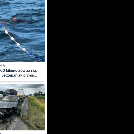
NIA
00 kilometrów za nią.
a Szczepaniak płynie
łtyk dla Piotra.
zacja