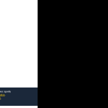
asz zgodę
okie
.
i
.