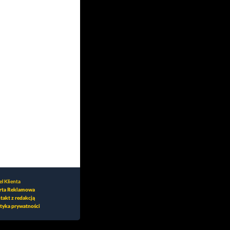
l Klienta
rta Reklamowa
takt z redakcją
ityka prywatności