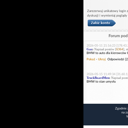
Zarezerwuj unikatowy login z
dyskusji i wymieniaj poglądy
Forum pod 
2026-05-11 21:16:23 [178.43.
Gaz
:
Napisał postów [
6364
], 
BMW to auto dla kierowców be
Pokaż
-
Ukryj
Odpowiedzi [2
2026-05-15 11:49:34 [31.60.1
TruckBoardMen
:
Napisał post
BMW to stan umysłu
Zgodnie 
na z
W