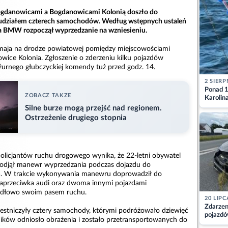
gdanowicami a Bogdanowicami Kolonią doszło do
udziałem czterech samochodów. Według wstępnych ustaleń
wca BMW rozpoczął wyprzedzanie na wzniesieniu.
 maja na drodze powiatowej pomiędzy miejscowościami
ice Kolonia. Zgłoszenie o zderzeniu kilku pojazdów
żurnego głubczyckiej komendy tuż przed godz. 14.
2 SIERP
Ponad 1
ZOBACZ TAKZE
Karolin
przez Ba
Silne burze mogą przejść nad regionem.
Aktuali
Ostrzeżenie drugiego stopnia
olicjantów ruchu drogowego wynika, że 22-letni obywatel
podjął manewr wyprzedzania podczas dojazdu do
ia. W trakcie wykonywania manewru doprowadził do
naprzeciwka audi oraz dwoma innymi pojazdami
widłowo swoim pasem ruchu.
20 LIPC
Zdarzen
estniczyły cztery samochody, którymi podróżowało dziewięć
pojazdó
ników odniosło obrażenia i zostało przetransportowanych do
z kiero