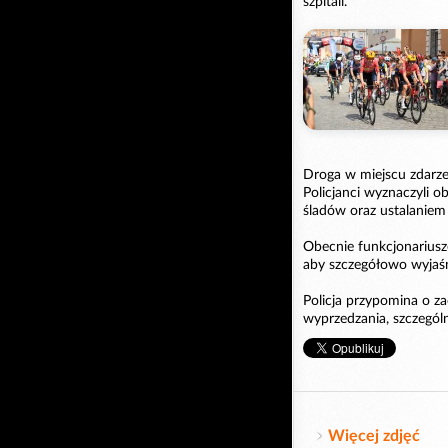
szpitali.
Droga w miejscu zdarzen
Policjanci wyznaczyli o
śladów oraz ustalaniem
Obecnie funkcjonariusz
aby szczegółowo wyjaśni
Policja przypomina o 
wyprzedzania, szczegól
Więcej zdjęć