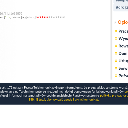
#bezpi
#drog
26.*] id:1688855
ów [
137
], status [wyjadacz]
Ogło
»
Prac
»
Wyn
»
Rowe
»
Dom 
»
Usłu
»
Serw
»
Poży
z art. 173 ustawy Prawa Telekomunikacyjnego informujemy, że przeglądając tę stronę wyraż
apisywanie na Twoim komputerze niezbędnych do jej poprawnego funkcjonowania plików
co
ięcej informacji na temat plików cookie znajdziecie Państwo na stronie
polityka prywatnośc
Kliknij tutaj, aby wyrazić zgodę i ukryć komunikat.