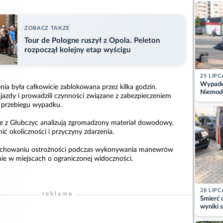
kajdank
ZOBACZ TAKZE
Tour de Pologne ruszył z Opola. Peleton
rozpoczął kolejny etap wyścigu
25 LIPC
Wypadek
ia była całkowicie zablokowana przez kilka godzin.
Niemodl
bjazdy i prowadzili czynności związane z zabezpieczeniem
osoby w
 przebiegu wypadku.
e z Głubczyc analizują zgromadzony materiał dowodowy,
ć okoliczności i przyczyny zdarzenia.
zachowaniu ostrożności podczas wykonywania manewrów
nie w miejscach o ograniczonej widoczności.
28 LIPC
reklama
Śmierć c
wyniki s
matki