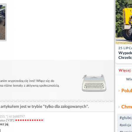
25 LIPC
Wypade
Chrzelic
zablok
Więcej 
Wię
anim wyprzedzą cię inni! Włącz się do
 na różne tematy z aktywną społecznością.
Polu
artykułem jest w trybie "tylko dla zalogowanych".
Chmu
255.*] id:1688797
#głubc
status [VIP]
z jaj.
#policja
]