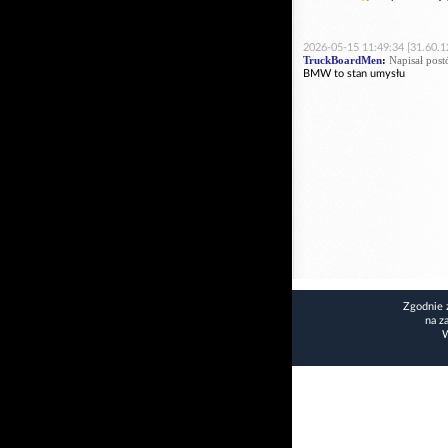
2026-05-15 11:49:34 [31.60.1
TruckBoardMen
:
Napisał post
BMW to stan umysłu
Zgodnie 
na z
W