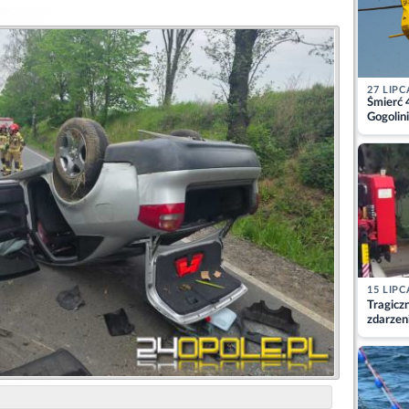
27 LIPC
Śmierć 
Gogolini
matkę
15 LIPC
Tragicz
zdarzen