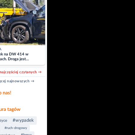
A
k na DW 414 w
ach. Droga jest
owana
najczęściej czytanych →
cej najnowszych →
b nas!
ra tagów
#wypadek
zyce
#ruch-drogowy