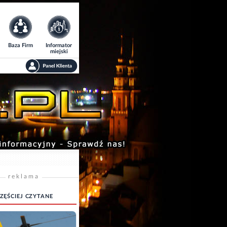
Baza Firm
Informator
miejski
reklama
ZĘŚCIEJ CZYTANE