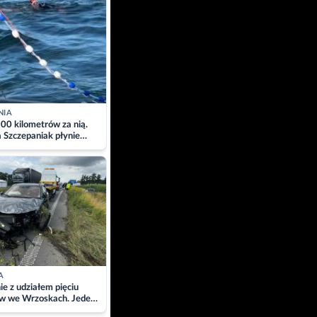
NIA
00 kilometrów za nią.
a Szczepaniak płynie
łtyk dla Piotra.
zacja
A
ie z udziałem pięciu
w we Wrzoskach. Jeden
wców zabrany w