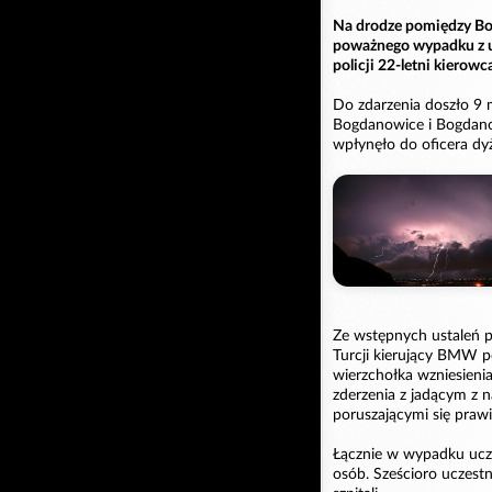
Na drodze pomiędzy Bo
poważnego wypadku z 
policji 22-letni kiero
Do zdarzenia doszło 9
Bogdanowice i Bogdanow
wpłynęło do oficera dy
Ze wstępnych ustaleń p
Turcji kierujący BMW 
wierzchołka wzniesien
zderzenia z jadącym z 
poruszającymi się pra
Łącznie w wypadku ucz
osób. Sześcioro uczest