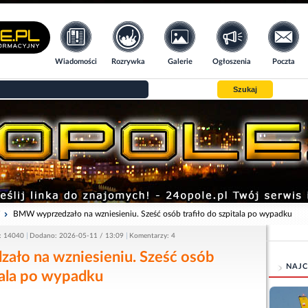
Wiadomości
Rozrywka
Galerie
Ogłoszenia
Poczta
Szukaj
i
BMW wyprzedzało na wzniesieniu. Sześć osób trafiło do szpitala po wypadku
: 14040
Dodano: 2026-05-11 / 13:09
Komentarzy: 4
ło na wzniesieniu. Sześć osób
NAJC
itala po wypadku