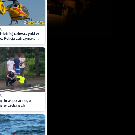
A
4-letniej dziewczynki w
e. Policja zatrzymała
A
ny finał porannego
ia w Lędzinach