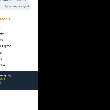
#bmw
eczeństwo
a
#powiat-głubczycki
szenia
a
ajem
ry
i Ogród
gi
is
czki
asz zgodę
okie
.
i
.