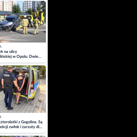
ach
A
 na ulicy
ińskiej w Opolu. Dwie
 szpitalu
A
zterolatki z Gogolina. Są
ekcji zwłok i zarzuty dla