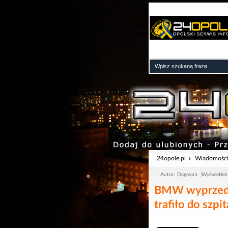
24opole.pl
Wiadomośc
Autor: Dagmara
Wyświetleń
BMW wyprzedza
trafiło do szp