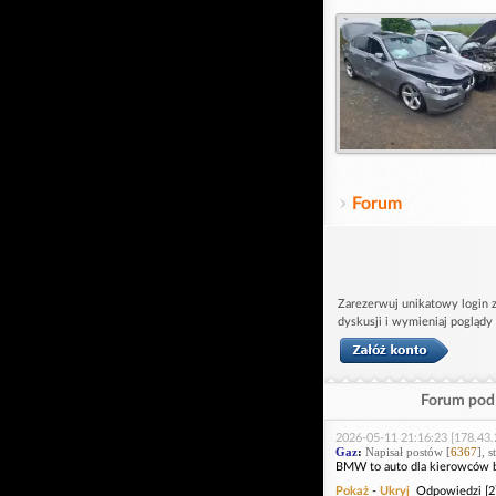
Forum
Zarezerwuj unikatowy login z
dyskusji i wymieniaj poglądy
Forum pod 
2026-05-11 21:16:23 [178.43.
Gaz
:
Napisał postów [
6367
], 
BMW to auto dla kierowców be
Pokaż
-
Ukryj
Odpowiedzi [2