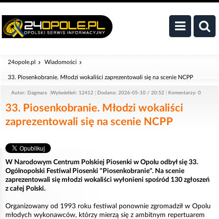
24opole.pl
Wiadomości
33. Piosenkobranie. Młodzi wokaliści zaprezentowali się na scenie NCPP
Autor: Dagmara
Wyświetleń: 12412
Dodano: 2026-05-10 / 20:52
Komentarzy: 0
33. Piosenkobranie. Młodzi wokaliści
zaprezentowali się na scenie NCPP
W Narodowym Centrum Polskiej Piosenki w Opolu odbył się 33.
Ogólnopolski Festiwal Piosenki "Piosenkobranie". Na scenie
zaprezentowali się młodzi wokaliści wyłonieni spośród 130 zgłoszeń
z całej Polski.
Organizowany od 1993 roku festiwal ponownie zgromadził w Opolu
młodych wykonawców, którzy mierzą się z ambitnym repertuarem