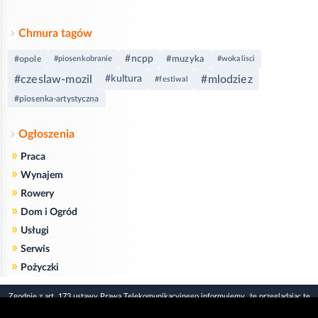
Chmura tagów
#ncpp
#muzyka
#opole
#piosenkobranie
#wokalisci
#czeslaw-mozil
#mlodziez
#kultura
#festiwal
#piosenka-artystyczna
Ogłoszenia
»
Praca
»
Wynajem
»
Rowery
»
Dom i Ogród
»
Usługi
»
Serwis
»
Pożyczki
Zgodnie z art. 173 ustawy Prawa Telekomunikacyjnego informujemy, że przeglądając tę
stronę wyrażasz zgodę
na zapisywanie na Twoim komputerze niezbędnych do jej poprawnego funkcjonowania