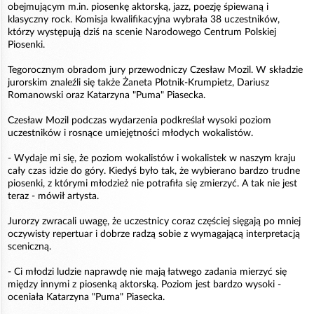
obejmującym m.in. piosenkę aktorską, jazz, poezję śpiewaną i
klasyczny rock. Komisja kwalifikacyjna wybrała 38 uczestników,
którzy występują dziś na scenie Narodowego Centrum Polskiej
Piosenki.
Tegorocznym obradom jury przewodniczy Czesław Mozil. W składzie
jurorskim znaleźli się także Żaneta Plotnik-Krumpietz, Dariusz
Romanowski oraz Katarzyna "Puma" Piasecka.
Czesław Mozil podczas wydarzenia podkreślał wysoki poziom
uczestników i rosnące umiejętności młodych wokalistów.
- Wydaje mi się, że poziom wokalistów i wokalistek w naszym kraju
cały czas idzie do góry. Kiedyś było tak, że wybierano bardzo trudne
piosenki, z którymi młodzież nie potrafiła się zmierzyć. A tak nie jest
teraz - mówił artysta.
Jurorzy zwracali uwagę, że uczestnicy coraz częściej sięgają po mniej
oczywisty repertuar i dobrze radzą sobie z wymagającą interpretacją
sceniczną.
- Ci młodzi ludzie naprawdę nie mają łatwego zadania mierzyć się
między innymi z piosenką aktorską. Poziom jest bardzo wysoki -
oceniała Katarzyna "Puma" Piasecka.