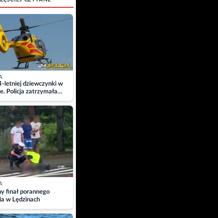
A
4-letniej dziewczynki w
e. Policja zatrzymała
A
ny finał porannego
ia w Lędzinach