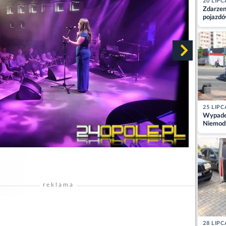
20 LIPC
Zdarzen
pojazdó
z kiero
kajdank
25 LIPC
Wypadek
Niemodl
osoby w
reklama
28 LIPC