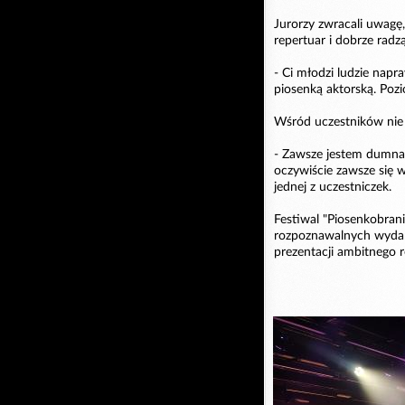
Jurorzy zwracali uwagę,
repertuar i dobrze radz
- Ci młodzi ludzie napr
piosenką aktorską. Pozi
Wśród uczestników nie 
- Zawsze jestem dumna. 
oczywiście zawsze się 
jednej z uczestniczek.
Festiwal "Piosenkobran
rozpoznawalnych wydar
prezentacji ambitnego r