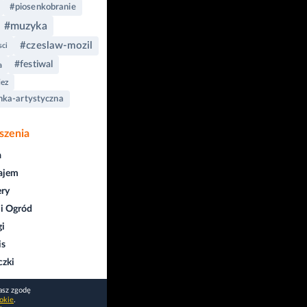
#piosenkobranie
#muzyka
#czeslaw-mozil
sci
#festiwal
a
iez
nka-artystyczna
szenia
a
ajem
ry
i Ogród
gi
is
czki
asz zgodę
okie
.