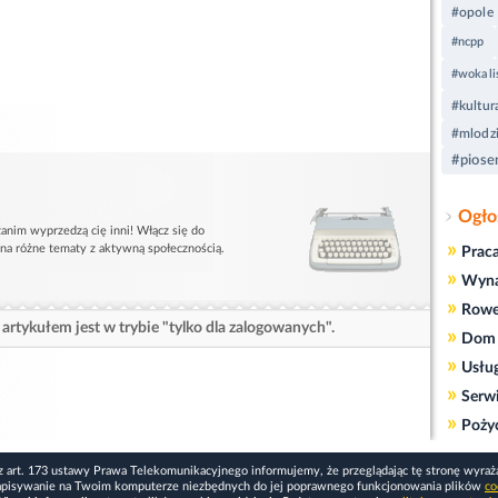
#opole
#ncpp
#wokali
#kultur
#mlodz
#piose
Ogło
anim wyprzedzą cię inni! Włącz się do
»
 na różne tematy z aktywną społecznością.
Prac
»
Wyn
»
Rowe
artykułem jest w trybie "tylko dla zalogowanych".
»
Dom 
»
Usłu
»
Serw
»
Poży
z art. 173 ustawy Prawa Telekomunikacyjnego informujemy, że przeglądając tę stronę wyraż
apisywanie na Twoim komputerze niezbędnych do jej poprawnego funkcjonowania plików
co