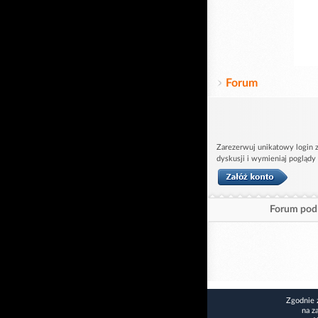
Forum
Zarezerwuj unikatowy login z
dyskusji i wymieniaj poglądy
Forum pod 
Zgodnie 
na z