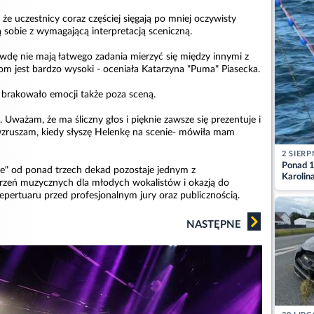
 że uczestnicy coraz częściej sięgają po mniej oczywisty
ą sobie z wymagającą interpretacją sceniczną.
awdę nie mają łatwego zadania mierzyć się między innymi z
om jest bardzo wysoki - oceniała Katarzyna "Puma" Piasecka.
brakowało emocji także poza sceną.
Uważam, że ma śliczny głos i pięknie zawsze się prezentuje i
wzruszam, kiedy słyszę Helenkę na scenie- mówiła mam
2 SIERP
Ponad 1
ie" od ponad trzech dekad pozostaje jednym z
Karolin
zeń muzycznych dla młodych wokalistów i okazją do
przez Ba
epertuaru przed profesjonalnym jury oraz publicznością.
Aktuali
NASTĘPNE