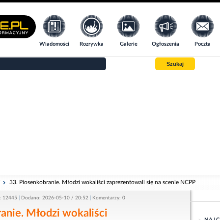
Wiadomości
Rozrywka
Galerie
Ogłoszenia
Poczta
Szukaj
i
33. Piosenkobranie. Młodzi wokaliści zaprezentowali się na scenie NCPP
: 12445
Dodano: 2026-05-10 / 20:52
Komentarzy: 0
anie. Młodzi wokaliści
NAJC