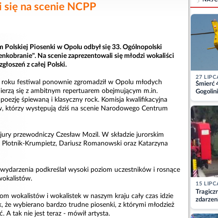
i się na scenie NCPP
olskiej Piosenki w Opolu odbył się 33. Ogólnopolski
enkobranie". Na scenie zaprezentowali się młodzi wokaliści
głoszeń z całej Polski.
27 LIPC
roku festiwal ponownie zgromadził w Opolu młodych
Śmierć 
erzą się z ambitnym repertuarem obejmującym m.in.
Gogolini
matkę
 poezję śpiewaną i klasyczny rock. Komisja kwalifikacyjna
w, którzy występują dziś na scenie Narodowego Centrum
ury przewodniczy Czesław Mozil. W składzie jurorskim
ta Plotnik-Krumpietz, Dariusz Romanowski oraz Katarzyna
wydarzenia podkreślał wysoki poziom uczestników i rosnące
wokalistów.
15 LIPC
Tragicz
iom wokalistów i wokalistek w naszym kraju cały czas idzie
zdarzen
k, że wybierano bardzo trudne piosenki, z którymi młodzież
ć. A tak nie jest teraz - mówił artysta.