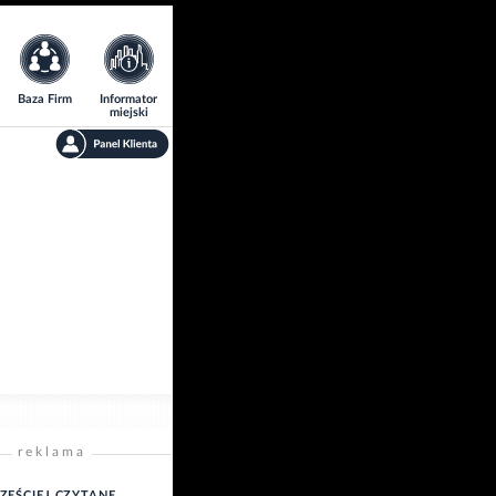
Baza Firm
Informator
miejski
reklama
ZĘŚCIEJ CZYTANE