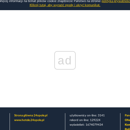
ięcej informacji na temat plików cookie znajdziecie Państwo na stronie
polityka prywatnośc
Kliknij tutaj, aby wyrazić zgodę i ukryć komunikat.
ad
Strona główna 24opole.pl
użytkownicy on-line: 3141
Pane
www.hotele.24opole.pl
rekord on-line: 129224
Ofe
wyświetleń: 1674079434
Kon
Pol