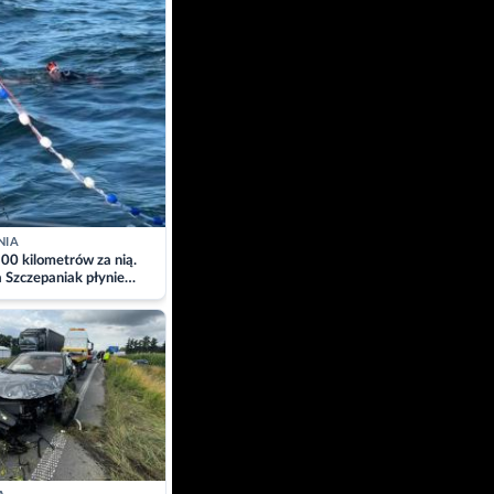
NIA
00 kilometrów za nią.
a Szczepaniak płynie
łtyk dla Piotra.
zacja