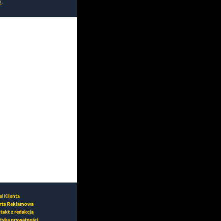
i
.
l Klienta
rta Reklamowa
takt z redakcją
ityka prywatności