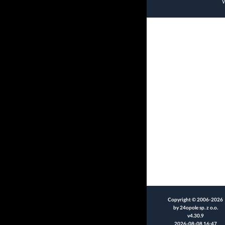
W
Copyright © 2006-2026
by 24opole sp. z o.o.
v4.30.9
2026-08-08 16:47