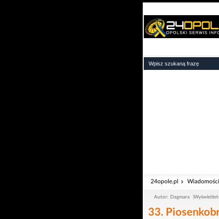
24opole.pl
Wiadomośc
Autor: Dagmara
Wyświetleń
33. Piosenkobr