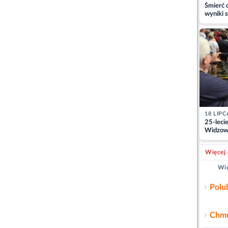
Śmierć c
wyniki s
matki
18 LIPC
25-leci
Widzowi
pracy st
Więcej 
Wię
Polu
Chmu