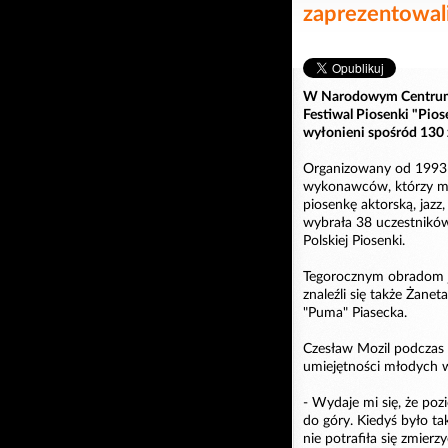
zaprezentowal
W Narodowym Centrum P
Festiwal Piosenki "Pios
wyłonieni spośród 130 z
Organizowany od 1993 
wykonawców, którzy mi
piosenkę aktorską, jazz,
wybrała 38 uczestnikó
Polskiej Piosenki.
Tegorocznym obradom j
znaleźli się także Żane
"Puma" Piasecka.
Czesław Mozil podczas 
umiejętności młodych 
- Wydaje mi się, że poz
do góry. Kiedyś było ta
nie potrafiła się zmierzy