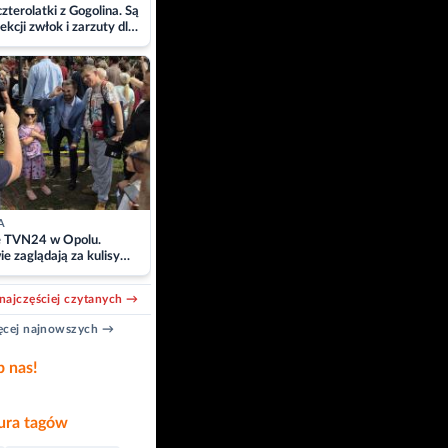
zterolatki z Gogolina. Są
ekcji zwłok i zarzuty dla
A
e TVN24 w Opolu.
e zaglądają za kulisy
acji
najczęściej czytanych →
cej najnowszych →
b nas!
ra tagów