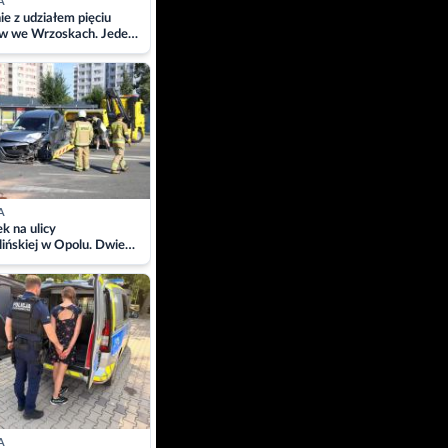
A
ie z udziałem pięciu
w we Wrzoskach. Jeden
wców zabrany w
ach
A
 na ulicy
ińskiej w Opolu. Dwie
 szpitalu
A