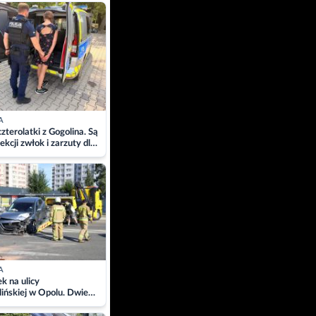
ach
A
zterolatki z Gogolina. Są
ekcji zwłok i zarzuty dla
A
 na ulicy
ińskiej w Opolu. Dwie
 szpitalu