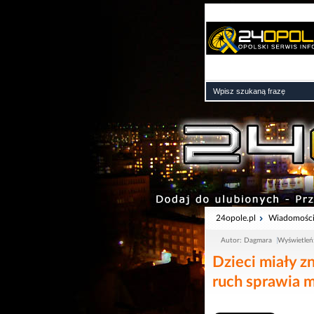
24opole.pl
Wiadomośc
Autor: Dagmara
Wyświetleń
Dzieci miały z
ruch sprawia m