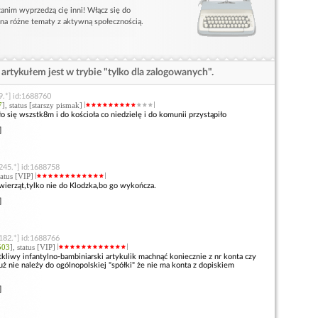
anim wyprzedzą cię inni! Włącz się do
 na różne tematy z aktywną społecznością.
artykułem jest w trybie "tylko dla zalogowanych".
9.*] id:1688760
7
], status [starszy pismak]
o się wszstk8m i do kościoła co niedzielę i do komunii przystąpiło
]
245.*] id:1688758
status [VIP]
wierząt,tylko nie do Klodzka,bo go wykończa.
]
182.*] id:1688766
503
], status [VIP]
 tkliwy infantylno-bambiniarski artykulik machnąć koniecznie z nr konta czy
uż nie należy do ogólnopolskiej "spółki" że nie ma konta z dopiskiem
]