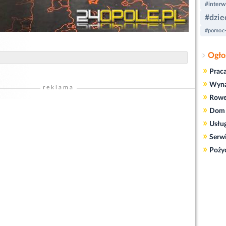
#interw
#dzie
#pomoc-
Ogło
»
Prac
»
Wyn
reklama
»
Rowe
»
Dom 
»
Usłu
»
Serw
»
Poży