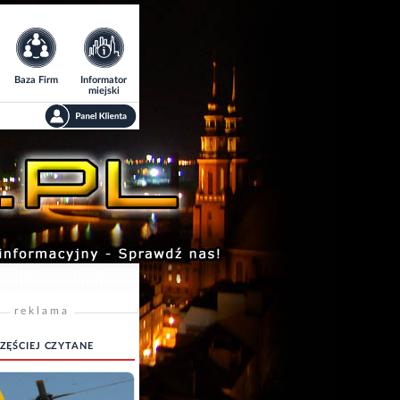
Baza Firm
Informator
miejski
reklama
ZĘŚCIEJ CZYTANE