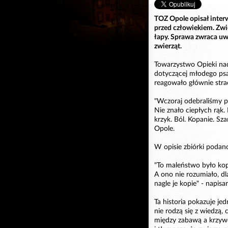
TOZ Opole opisał interw
przed człowiekiem. Zwie
łapy. Sprawa zwraca uw
zwierząt.
Towarzystwo Opieki nad
dotyczącej młodego psa
reagowało głównie str
"Wczoraj odebraliśmy ps
Nie znało ciepłych rąk.
krzyk. Ból. Kopanie. Sz
Opole.
W opisie zbiórki podano
"To maleństwo było kop
A ono nie rozumiało, dl
nagle je kopie" - napisa
Ta historia pokazuje jed
nie rodzą się z wiedzą,
między zabawą a krzywd