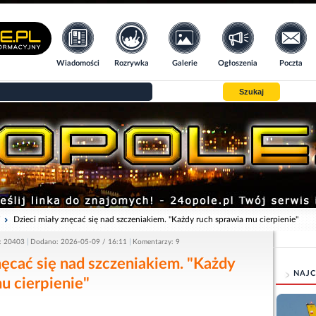
Wiadomości
Rozrywka
Galerie
Ogłoszenia
Poczta
Szukaj
i
Dzieci miały znęcać się nad szczeniakiem. "Każdy ruch sprawia mu cierpienie"
: 20403
Dodano: 2026-05-09 / 16:11
Komentarzy: 9
nęcać się nad szczeniakiem. "Każdy
NAJC
u cierpienie"