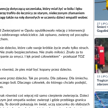
encję dotyczącą szczeniaka, który miał żyć w bólu i lęku
rzę trafiło do lecznicy ze starym, nieleczonym złamaniem
agę także na rolę dorosłych w uczeniu dzieci empatii wobec
27 LIPC
Śmierć 
 Zwierzętami w Opolu opublikowało relację z interwencji
Gogolini
matkę
 odebranego właścicielce. Jak opisano, zwierzę od początku
achem.
ie dziecko, które całe swoje krótkie życie znało tylko strach.
 Nie znało bezpieczeństwa. Nie znało miłości. Znało za to
arpanie za smycz. I lęk przed człowiekiem" - przekazał TOZ
 również, że pies miał być kopany przez dziecko.
15 LIPC
ane przez dziecko. Tak po prostu. Dla zabawy. Dla śmiechu.
Tragicz
aczego boli. Dlaczego człowiek, do którego chciało podejść,
zdarzen
no.
nak również coś więcej niż samo cierpienie zwierzęcia. Dzieci
 czym jest empatia wobec zwierząt i gdzie przebiega granica
ą. To dorośli pokazują im świat, uczą szacunku do słabszych