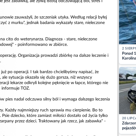
ie jest zabawką, ale żywą istotą odczuwającą ból, stres i
nowie zauważyli, że szczeniak utyka. Według relacji byłej
oczyć z murku", jednak badania wykazały stare, nieleczone
na cito do weterynarza. Diagnoza - stare, nieleczone
udowej" - poinformowano w zbiórce.
2 SIERP
Ponad 1
 operację. Organizacja prowadzi zbiórkę na dalsze leczenie i
Karolin
.
przez Ba
Aktuali
 już po operacji. I tak bardzo chcielibyśmy napisać, że
 ale sytuacja okazała się dużo gorsza, niż wszyscy
acji lekarze odkryli kolejne pęknięcie w łapce, którego nie
- informuje TOZ.
ów pies nadal odczuwa silny ból i wymaga dalszego leczenia
zy. Każdy najmniejszy ruch sprawia mu cierpienie. Bo to
. Psie dziecko, które zamiast miłości dostało od życia tylko
20 LIPC
arpany przez dzieci. Traktowany jak rzecz, jak zabawka" -
Zdarzen
pojazdó
z kiero