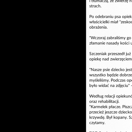
i tłumaczą, że zwierzę n
strach.
Po odebraniu psa opieku
właścicielki miał "zesk
obrażenia.
"Wczoraj zabraliśmy go 
złamanie nasady kości 
Szczeniak przeszedł już
opiekę nad zwierzęciem
"Nasze psie dziecko jest
wszystko będzie dobrze,
myśleliśmy. Podczas oper
było widać na zdjęciu" 
Według relacji opiekun
oraz rehabilitacji.
"Karmelek płacze. Piszc
przecież jeszcze dziecko
krzywdę. Był kopany. Sz
czytamy.