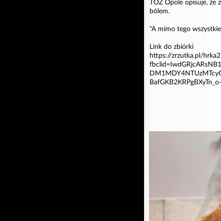
TOZ Opole opisuje, że 
bólem.
"A mimo tego wszystkie
Link do zbiórki
https://zrzutka.pl/hrka2
fbclid=IwdGRjcARs
DM1MDY4NTUzMTcyO
BafGKB2KRPgBXyTn_o