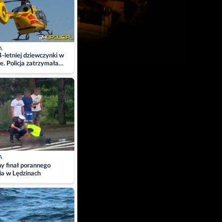
A
4-letniej dziewczynki w
e. Policja zatrzymała
A
ny finał porannego
ia w Lędzinach