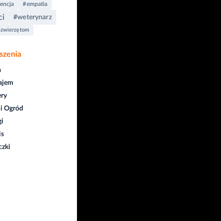
encja
#empatia
ci
#weterynarz
zwierzętom
szenia
a
ajem
ry
i Ogród
gi
is
czki