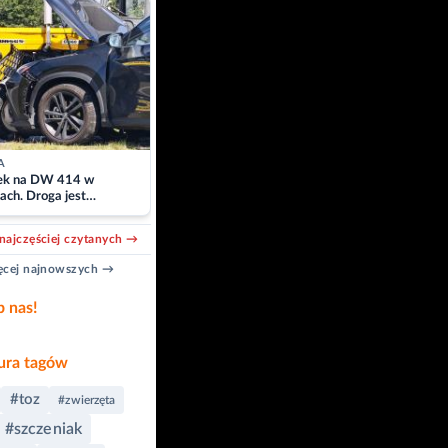
A
k na DW 414 w
ach. Droga jest
owana
najczęściej czytanych →
cej najnowszych →
b nas!
ra tagów
#toz
#zwierzęta
#szczeniak