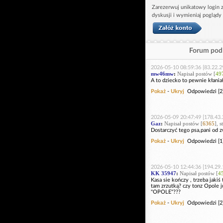
Zarezerwuj unikatowy login z
dyskusji i wymieniaj poglądy
Forum pod 
2026-05-10 08:59:36 [83.22.2
mw46mw
:
Napisał postów [
49
A to dziecko to pewnie kłaniał
Pokaż
-
Ukryj
Odpowiedzi [2
2026-05-09 20:47:49 [178.43.
Gaz
:
Napisał postów [
6365
], 
Dostarczyć tego psa,pani od z
Pokaż
-
Ukryj
Odpowiedzi [1
2026-05-10 12:44:36 [194.29.
KK 35947
:
Napisał postów [
4
Kasa sie kończy , trzeba jakiś
tam zrzutką? czy tonz Opole j
"OPOLE"???
Pokaż
-
Ukryj
Odpowiedzi [2