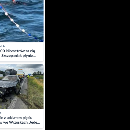
NIA
00 kilometrów za nią.
a Szczepaniak płynie
łtyk dla Piotra.
zacja
A
ie z udziałem pięciu
w we Wrzoskach. Jeden
wców zabrany w