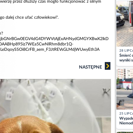
zwierzę przez dłuższy czas mogło funkcjonować z silnym
kajdank
go dalej chce ufać człowiekowi".
r?
NB1jbGNrBGw0EGV4dG4DYWVtAjExAHNydGMGYXBwX2lkD
AABHp895iz7WEa5CwNlRhm8dbr1Q-
-LeDqoySSOi8CrFB_aem_F3JtREVsGLMdjWUwyEth3A
28 LIPC
Śmierć c
wyniki s
matki
NASTĘPNE
25 LIPC
Wypadek
Niemodl
osoby w