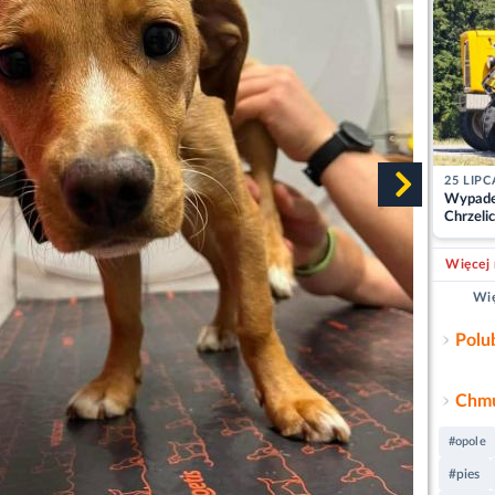
25 LIPC
Wypade
Chrzelic
zablok
Więcej 
Wię
Polu
Chmu
#opole
#pies