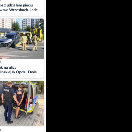
A
ie z udziałem pięciu
w we Wrzoskach. Jeden
wców zabrany w
ach
A
 na ulicy
ińskiej w Opolu. Dwie
 szpitalu
A