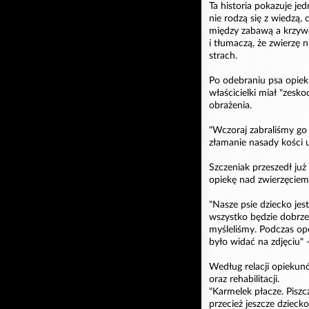
Ta historia pokazuje jed
nie rodzą się z wiedzą,
między zabawą a krzywd
i tłumaczą, że zwierzę n
strach.
Po odebraniu psa opieku
właścicielki miał "zesk
obrażenia.
"Wczoraj zabraliśmy go 
złamanie nasady kości 
Szczeniak przeszedł już
opiekę nad zwierzęciem
"Nasze psie dziecko jest
wszystko będzie dobrze,
myśleliśmy. Podczas oper
było widać na zdjęciu" 
Według relacji opiekun
oraz rehabilitacji.
"Karmelek płacze. Piszc
przecież jeszcze dziecko