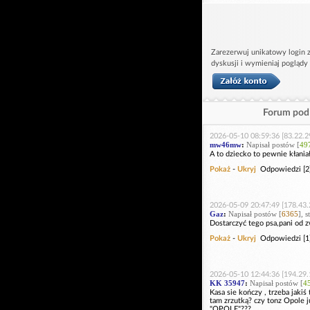
Zarezerwuj unikatowy login z
dyskusji i wymieniaj poglądy
Forum pod 
2026-05-10 08:59:36 [83.22.2
mw46mw
:
Napisał postów [
49
A to dziecko to pewnie kłaniał
Pokaż
-
Ukryj
Odpowiedzi [2
2026-05-09 20:47:49 [178.43.
Gaz
:
Napisał postów [
6365
], 
Dostarczyć tego psa,pani od z
Pokaż
-
Ukryj
Odpowiedzi [1
2026-05-10 12:44:36 [194.29.
KK 35947
:
Napisał postów [
4
Kasa sie kończy , trzeba jakiś
tam zrzutką? czy tonz Opole j
"OPOLE"???