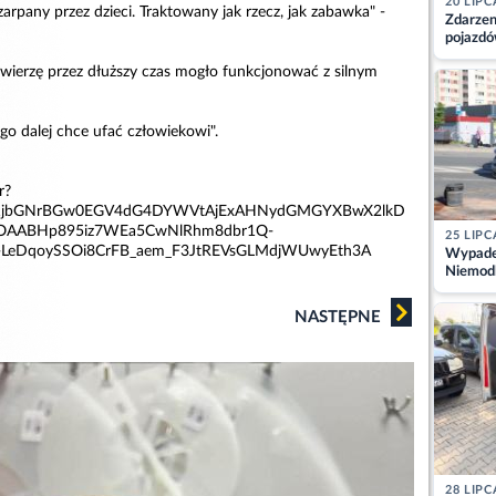
20 LIPC
arpany przez dzieci. Traktowany jak rzecz, jak zabawka" -
Zdarzen
pojazdó
z kiero
zwierzę przez dłuższy czas mogło funkcjonować z silnym
kajdank
go dalej chce ufać człowiekowi".
r?
NB1jbGNrBGw0EGV4dG4DYWVtAjExAHNydGMGYXBwX2lkD
AABHp895iz7WEa5CwNlRhm8dbr1Q-
25 LIPC
-LeDqoySSOi8CrFB_aem_F3JtREVsGLMdjWUwyEth3A
Wypadek
Niemodl
osoby w
NASTĘPNE
28 LIPC