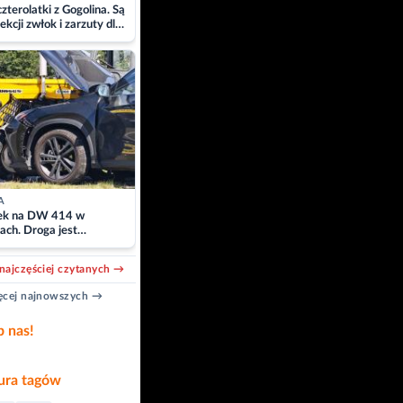
zterolatki z Gogolina. Są
ekcji zwłok i zarzuty dla
A
k na DW 414 w
ach. Droga jest
owana
najczęściej czytanych →
cej najnowszych →
b nas!
ra tagów