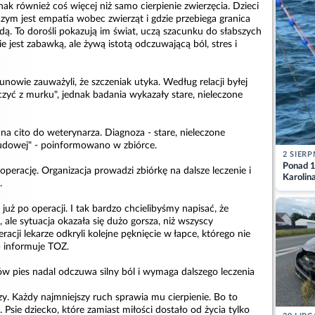
nak również coś więcej niż samo cierpienie zwierzęcia. Dzieci
 czym jest empatia wobec zwierząt i gdzie przebiega granica
ą. To dorośli pokazują im świat, uczą szacunku do słabszych
ie jest zabawką, ale żywą istotą odczuwającą ból, stres i
nowie zauważyli, że szczeniak utyka. Według relacji byłej
oczyć z murku", jednak badania wykazały stare, nieleczone
na cito do weterynarza. Diagnoza - stare, nieleczone
udowej" - poinformowano w zbiórce.
2 SIERP
Ponad 1
 operację. Organizacja prowadzi zbiórkę na dalsze leczenie i
Karolin
.
przez Ba
Aktuali
 już po operacji. I tak bardzo chcielibyśmy napisać, że
 ale sytuacja okazała się dużo gorsza, niż wszyscy
acji lekarze odkryli kolejne pęknięcie w łapce, którego nie
- informuje TOZ.
ów pies nadal odczuwa silny ból i wymaga dalszego leczenia
zy. Każdy najmniejszy ruch sprawia mu cierpienie. Bo to
. Psie dziecko, które zamiast miłości dostało od życia tylko