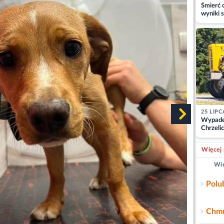
Śmierć c
wyniki s
matki
25 LIPC
Wypade
Chrzelic
zablok
Więcej 
Wię
Polu
Chmu