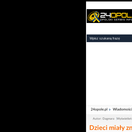
24opole.pl
Wiadomośc
Autor: Dagmara
Wyświetleń
Dzieci miały z