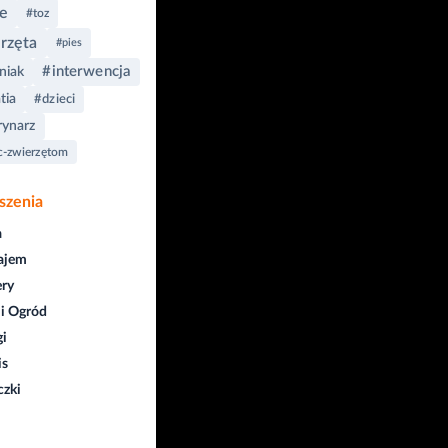
e
#toz
rzęta
#pies
#interwencja
niak
tia
#dzieci
rynarz
-zwierzętom
szenia
a
ajem
ry
i Ogród
gi
is
czki