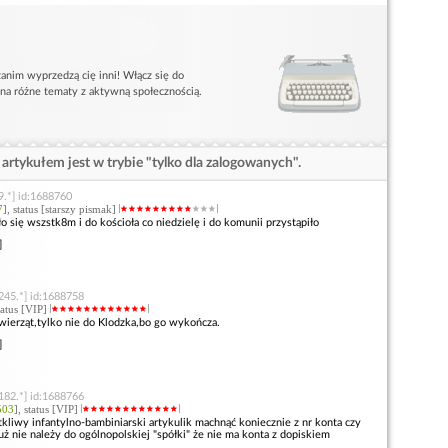
anim wyprzedzą cię inni! Włącz się do
 na różne tematy z aktywną społecznością.
artykułem jest w trybie "tylko dla zalogowanych".
9.*] id:1688760
7
], status [starszy pismak]
o się wszstk8m i do kościoła co niedzielę i do komunii przystąpiło
]
245.*] id:1688758
status [VIP]
wierząt,tylko nie do Klodzka,bo go wykończa.
]
182.*] id:1688766
503
], status [VIP]
 tkliwy infantylno-bambiniarski artykulik machnąć koniecznie z nr konta czy
uż nie należy do ogólnopolskiej "spółki" że nie ma konta z dopiskiem