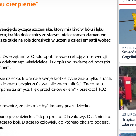
u cierpienie"
encję dotyczącą szczeniaka, który miał żyć w bólu i lęku
rzę trafiło do lecznicy ze starym, nieleczonym złamaniem
agę także na rolę dorosłych w uczeniu dzieci empatii wobec
27 LIPC
Śmierć 
 Zwierzętami w Opolu opublikowało relację z interwencji
Gogolini
matkę
 odebranego właścicielce. Jak opisano, zwierzę od początku
achem.
ie dziecko, które całe swoje krótkie życie znało tylko strach.
 Nie znało bezpieczeństwa. Nie znało miłości. Znało za to
arpanie za smycz. I lęk przed człowiekiem" - przekazał TOZ
 również, że pies miał być kopany przez dziecko.
15 LIPC
ane przez dziecko. Tak po prostu. Dla zabawy. Dla śmiechu.
Tragicz
aczego boli. Dlaczego człowiek, do którego chciało podejść,
zdarzen
no.