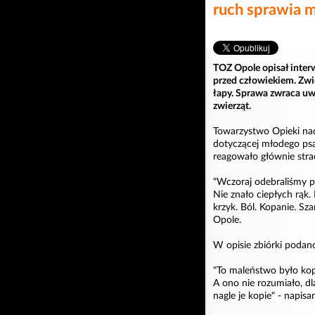
ruch sprawia m
TOZ Opole opisał interw
przed człowiekiem. Zwie
łapy. Sprawa zwraca uw
zwierząt.
Towarzystwo Opieki nad
dotyczącej młodego psa
reagowało głównie str
"Wczoraj odebraliśmy ps
Nie znało ciepłych rąk.
krzyk. Ból. Kopanie. Sz
Opole.
W opisie zbiórki podano
"To maleństwo było kop
A ono nie rozumiało, dl
nagle je kopie" - napisa