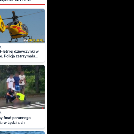
A
4-letniej dziewczynki w
e. Policja zatrzymała
A
ny finał porannego
ia w Lędzinach