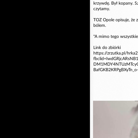
krzywdę. Był kopany. Sz
czytamy.
TOZ Opole opisuje, że 
bólem.
"A mimo tego wszystkie
Link do zbiórki
https://zrzutka.pl/hrka2
fbclid=IwdGRjcARs
DM1MDY4NTUzMTcyO
BafGKB2KRPgBXyTn_o