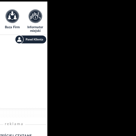
Baza Firm
Informator
miejski
reklama
ZĘŚCIEJ CZYTANE