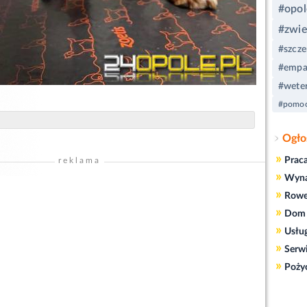
#opol
#zwie
#szcze
#empa
#wete
#pomoc
Ogło
»
Prac
reklama
»
Wyn
»
Rowe
»
Dom 
»
Usłu
»
Serw
»
Poży