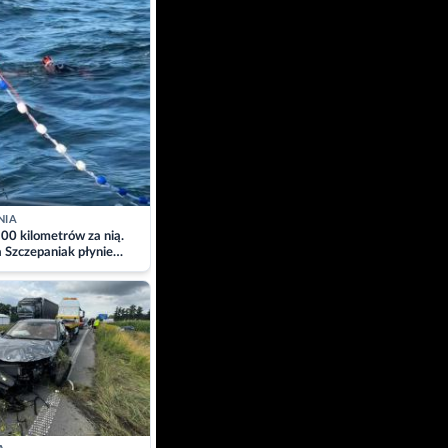
NIA
00 kilometrów za nią.
a Szczepaniak płynie
łtyk dla Piotra.
zacja