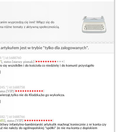
anim wyprzedzą cię inni! Włącz się do
 na różne tematy z aktywną społecznością.
artykułem jest w trybie "tylko dla zalogowanych".
9.*] id:1688760
7
], status [starszy pismak]
o się wszstk8m i do kościoła co niedzielę i do komunii przystąpiło
]
245.*] id:1688758
status [VIP]
wierząt,tylko nie do Klodzka,bo go wykończa.
]
182.*] id:1688766
505
], status [VIP]
 tkliwy infantylno-bambiniarski artykulik machnąć koniecznie z nr konta czy
uż nie należy do ogólnopolskiej "spółki" że nie ma konta z dopiskiem