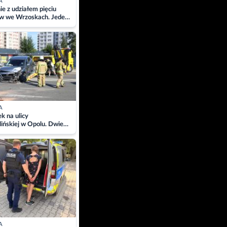
A
ie z udziałem pięciu
w we Wrzoskach. Jeden
wców zabrany w
ach
A
 na ulicy
ińskiej w Opolu. Dwie
 szpitalu
A