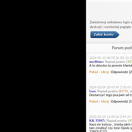
Zarezerwuj unikatowy login z
dyskusji i wymieniaj poglądy
Forum pod 
2026-05-10 08:59:36 [83.22.2
mw46mw
:
Napisał postów [
49
A to dziecko to pewnie kłaniał
Pokaż
-
Ukryj
Odpowiedzi [2
2026-05-09 20:47:49 [178.43.
Gaz
:
Napisał postów [
6370
], 
Dostarczyć tego psa,pani od z
Pokaż
-
Ukryj
Odpowiedzi [1
2026-05-10 12:44:36 [194.29.
KK 35947
:
Napisał postów [
4
Kasa sie kończy , trzeba jakiś
tam zrzutką? czy tonz Opole j
"OPOLE"???