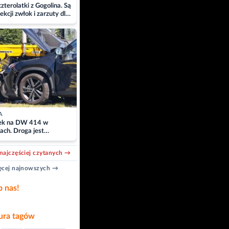
zterolatki z Gogolina. Są
ekcji zwłok i zarzuty dla
A
k na DW 414 w
ach. Droga jest
owana
najczęściej czytanych →
cej najnowszych →
b nas!
ra tagów