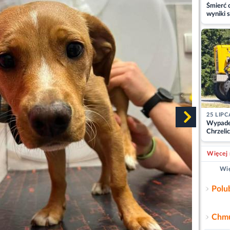
Śmierć c
wyniki s
matki
25 LIPC
Wypade
Chrzelic
zablok
Więcej 
Wię
Polu
Chmu