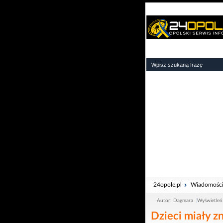
24opole.pl
Wiadomośc
Autor: Dagmara
Wyświetleń
Dzieci miały z