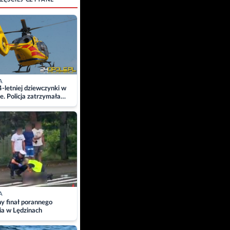
A
4-letniej dziewczynki w
e. Policja zatrzymała
A
ny finał porannego
ia w Lędzinach