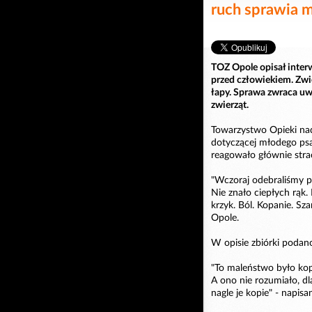
ruch sprawia m
TOZ Opole opisał interw
przed człowiekiem. Zwie
łapy. Sprawa zwraca uw
zwierząt.
Towarzystwo Opieki nad
dotyczącej młodego psa
reagowało głównie str
"Wczoraj odebraliśmy ps
Nie znało ciepłych rąk.
krzyk. Ból. Kopanie. Sz
Opole.
W opisie zbiórki podano
"To maleństwo było kop
A ono nie rozumiało, dl
nagle je kopie" - napisa