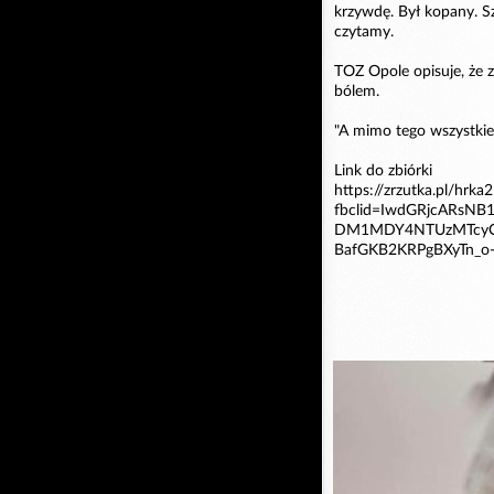
krzywdę. Był kopany. Sz
czytamy.
TOZ Opole opisuje, że 
bólem.
"A mimo tego wszystkie
Link do zbiórki
https://zrzutka.pl/hrka2
fbclid=IwdGRjcARs
DM1MDY4NTUzMTcyO
BafGKB2KRPgBXyTn_o