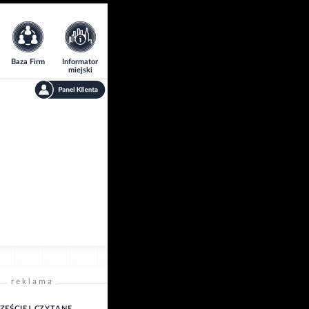
Baza Firm
Informator
miejski
reklama
ZĘŚCIEJ CZYTANE