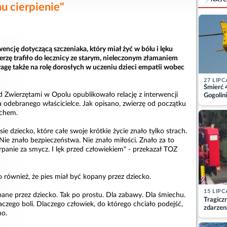
u cierpienie"
encję dotyczącą szczeniaka, który miał żyć w bólu i lęku
rzę trafiło do lecznicy ze starym, nieleczonym złamaniem
agę także na rolę dorosłych w uczeniu dzieci empatii wobec
27 LIPC
Śmierć 
 Zwierzętami w Opolu opublikowało relację z interwencji
Gogolini
matkę
 odebranego właścicielce. Jak opisano, zwierzę od początku
achem.
ie dziecko, które całe swoje krótkie życie znało tylko strach.
 Nie znało bezpieczeństwa. Nie znało miłości. Znało za to
arpanie za smycz. I lęk przed człowiekiem" - przekazał TOZ
 również, że pies miał być kopany przez dziecko.
15 LIPC
ane przez dziecko. Tak po prostu. Dla zabawy. Dla śmiechu.
Tragicz
aczego boli. Dlaczego człowiek, do którego chciało podejść,
zdarzen
no.