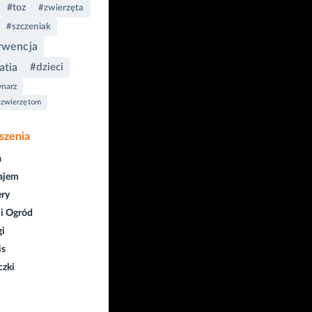
#toz
#zwierzęta
#szczeniak
rwencja
atia
#dzieci
ynarz
zwierzętom
szenia
a
ajem
ry
i Ogród
gi
is
czki