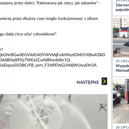
20 LIPC
arpany przez dzieci. Traktowany jak rzecz, jak zabawka" -
Zdarzen
pojazdó
z kiero
zwierzę przez dłuższy czas mogło funkcjonować z silnym
kajdank
go dalej chce ufać człowiekowi".
r?
NB1jbGNrBGw0EGV4dG4DYWVtAjExAHNydGMGYXBwX2lkD
AABHp895iz7WEa5CwNlRhm8dbr1Q-
25 LIPC
-LeDqoySSOi8CrFB_aem_F3JtREVsGLMdjWUwyEth3A
Wypadek
Niemodl
osoby w
NASTĘPNE
28 LIPC