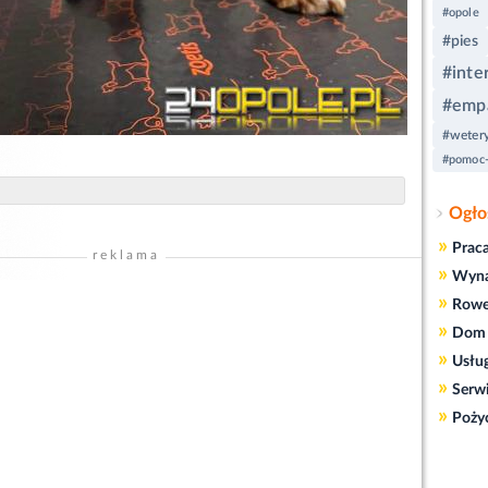
#opole
#pies
#inte
#emp
#weter
#pomoc-
Ogło
»
Prac
reklama
»
Wyn
»
Rowe
»
Dom 
»
Usłu
»
Serw
»
Poży