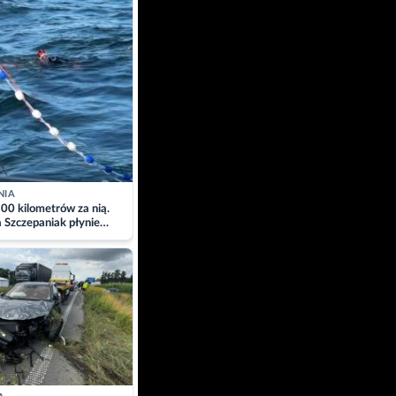
NIA
00 kilometrów za nią.
a Szczepaniak płynie
łtyk dla Piotra.
zacja