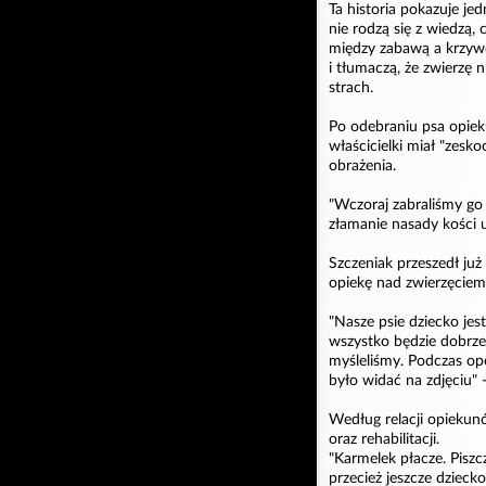
Ta historia pokazuje jed
nie rodzą się z wiedzą,
między zabawą a krzywd
i tłumaczą, że zwierzę n
strach.
Po odebraniu psa opieku
właścicielki miał "zesk
obrażenia.
"Wczoraj zabraliśmy go 
złamanie nasady kości 
Szczeniak przeszedł już
opiekę nad zwierzęciem
"Nasze psie dziecko jest
wszystko będzie dobrze,
myśleliśmy. Podczas oper
było widać na zdjęciu" 
Według relacji opiekun
oraz rehabilitacji.
"Karmelek płacze. Piszc
przecież jeszcze dziecko