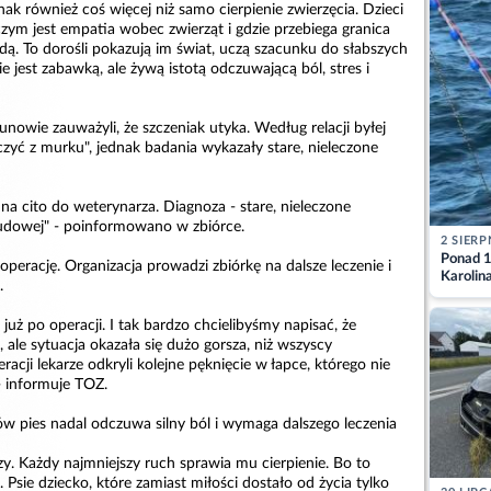
nak również coś więcej niż samo cierpienie zwierzęcia. Dzieci
 czym jest empatia wobec zwierząt i gdzie przebiega granica
ą. To dorośli pokazują im świat, uczą szacunku do słabszych
ie jest zabawką, ale żywą istotą odczuwającą ból, stres i
nowie zauważyli, że szczeniak utyka. Według relacji byłej
oczyć z murku", jednak badania wykazały stare, nieleczone
na cito do weterynarza. Diagnoza - stare, nieleczone
udowej" - poinformowano w zbiórce.
2 SIERP
Ponad 1
 operację. Organizacja prowadzi zbiórkę na dalsze leczenie i
Karolin
.
przez Ba
Aktuali
 już po operacji. I tak bardzo chcielibyśmy napisać, że
 ale sytuacja okazała się dużo gorsza, niż wszyscy
acji lekarze odkryli kolejne pęknięcie w łapce, którego nie
- informuje TOZ.
ów pies nadal odczuwa silny ból i wymaga dalszego leczenia
zy. Każdy najmniejszy ruch sprawia mu cierpienie. Bo to
. Psie dziecko, które zamiast miłości dostało od życia tylko