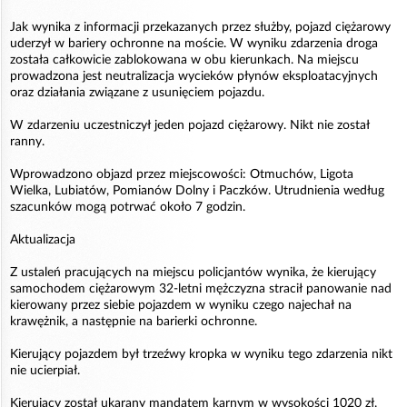
Jak wynika z informacji przekazanych przez służby, pojazd ciężarowy
uderzył w bariery ochronne na moście. W wyniku zdarzenia droga
została całkowicie zablokowana w obu kierunkach. Na miejscu
prowadzona jest neutralizacja wycieków płynów eksploatacyjnych
oraz działania związane z usunięciem pojazdu.
W zdarzeniu uczestniczył jeden pojazd ciężarowy. Nikt nie został
ranny.
Wprowadzono objazd przez miejscowości: Otmuchów, Ligota
Wielka, Lubiatów, Pomianów Dolny i Paczków. Utrudnienia według
szacunków mogą potrwać około 7 godzin.
Aktualizacja
Z ustaleń pracujących na miejscu policjantów wynika, że kierujący
samochodem ciężarowym 32-letni mężczyzna stracił panowanie nad
kierowany przez siebie pojazdem w wyniku czego najechał na
krawężnik, a następnie na barierki ochronne.
Kierujący pojazdem był trzeźwy kropka w wyniku tego zdarzenia nikt
nie ucierpiał.
Kierujący został ukarany mandatem karnym w wysokości 1020 zł.