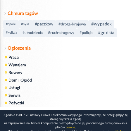
Chmura tagów
#wypadek
#paczkow
#droga-krajowa
#opole
#nysa
#gddkia
#ruch-drogowy
#policja
#kolizja
#utrudnienia
Ogłoszenia
»
Praca
»
Wynajem
»
Rowery
»
Dom i Ogród
»
Usługi
»
Serwis
»
Pożyczki
Zgodnie z art. 173 ustawy Prawa Telekomunikacyjnego informujemy, że przeglądając tę
stronę wyrażasz zgodę
na zapisywanie na Twoim komputerze niezbędnych do jej poprawnego funkcjonowania
plików
cookie
.