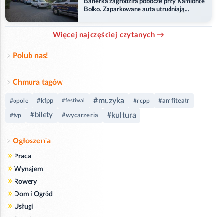
Barierka zagrodziła pobocze przy Kamionce
Bolko. Zaparkowane auta utrudniają
przejazd
Więcej najczęściej czytanych →
Polub nas!
Chmura tagów
#muzyka
#kfpp
#amfiteatr
#opole
#festiwal
#ncpp
#bilety
#kultura
#wydarzenia
#tvp
Ogłoszenia
»
Praca
»
Wynajem
»
Rowery
»
Dom i Ogród
»
Usługi