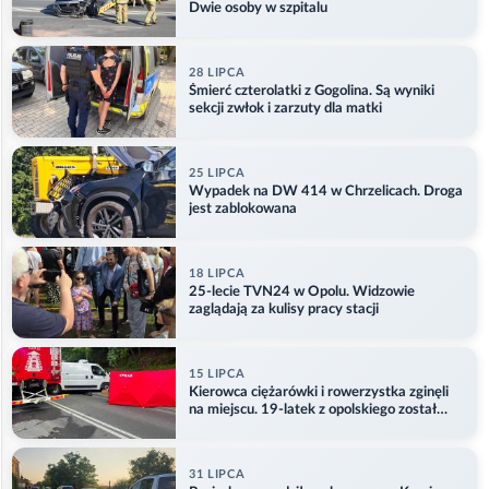
Dwie osoby w szpitalu
28 LIPCA
Śmierć czterolatki z Gogolina. Są wyniki
sekcji zwłok i zarzuty dla matki
25 LIPCA
Wypadek na DW 414 w Chrzelicach. Droga
jest zablokowana
18 LIPCA
25-lecie TVN24 w Opolu. Widzowie
zaglądają za kulisy pracy stacji
15 LIPCA
Kierowca ciężarówki i rowerzystka zginęli
na miejscu. 19-latek z opolskiego został
ranny
31 LIPCA