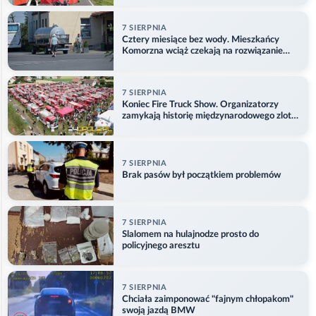
7 SIERPNIA
Cztery miesiące bez wody. Mieszkańcy
Komorzna wciąż czekają na rozwiązanie
problemu
7 SIERPNIA
Koniec Fire Truck Show. Organizatorzy
zamykają historię międzynarodowego zlotu
w Główczycach
7 SIERPNIA
Brak pasów był początkiem problemów
7 SIERPNIA
Slalomem na hulajnodze prosto do
policyjnego aresztu
7 SIERPNIA
Chciała zaimponować "fajnym chłopakom"
swoją jazdą BMW