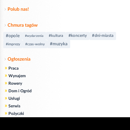
Polub nas!
Chmura tagów
#opole
#koncerty
#dni-miasta
#kultura
#wydarzenia
#muzyka
#imprezy
#czas-wolny
Ogłoszenia
»
Praca
»
Wynajem
»
Rowery
»
Dom i Ogród
»
Usługi
»
Serwis
»
Pożyczki
Zgodnie z art. 173 ustawy Prawa Telekomunikacyjnego informujemy, że przeglądając tę
stronę wyrażasz zgodę