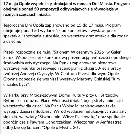
17 maja Opole wypełni się atrakcjami w ramach Dni Miasta. Program
obejmuje ponad 50 propozycji odbywających się równolegle w
różnych częściach miasta.
Tegoroczne Dni Opola zaplanowano od 15 do 17 maja. Program
obejmuje ponad 50 wydarzeń - od koncertów i wystaw, przez
spektakle i spotkania autorskie, po warsztaty oraz atrakcje dla rodzin
z dziećmi.
Piątek rozpocznie się m.in. "Salonem Wiosennym 2026" w Galerii
Sztuki Współczesnej - konkursową prezentacją twórczości opolskiego
środowiska artystycznego. Na Rynku zaplanowano plenerową
wystawę rysunku prasowego i scenografii z okazji 50-lecia pracy
twórczej Andrzeja Czyczyły. W Centrum Przesiadkowym Opole
Główne odbędzie się wernisaż wystawy Martyny Cisińskiej "Kim
chciałeś być?".
W Parku przy Młodzieżowym Domu Kultury przy ul. Strzelców
Bytomskich oraz na Placu Wolności działać będą strefy animacji i
warsztatów dla dzieci. Na Placu Wolności zaplanowano także
występy dzieci i młodzieży. Wśród wydarzeń edukacyjnych znalazły
się m.in. warsztaty "Stwórz mini Wieżę Piastowską" oraz spotkanie
podróżnicze z Pawłem Uchorczakiem. Wieczorem w Amfiteatrze
odbędzie się koncert "Opole x Mystic 30".