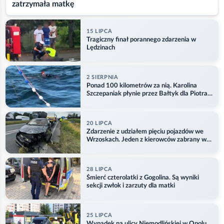
zatrzymała matkę
15 LIPCA
Tragiczny finał porannego zdarzenia w
Lędzinach
2 SIERPNIA
Ponad 100 kilometrów za nią. Karolina
Szczepaniak płynie przez Bałtyk dla Piotra.
Aktualizacja
20 LIPCA
Zdarzenie z udziałem pięciu pojazdów we
Wrzoskach. Jeden z kierowców zabrany w
kajdankach
28 LIPCA
Śmierć czterolatki z Gogolina. Są wyniki
sekcji zwłok i zarzuty dla matki
25 LIPCA
Wypadek na ulicy Niemodlińskiej w Opolu.