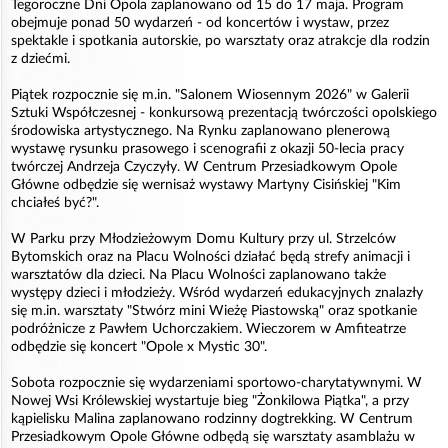
Tegoroczne Dni Opola zaplanowano od 15 do 17 maja. Program
obejmuje ponad 50 wydarzeń - od koncertów i wystaw, przez
spektakle i spotkania autorskie, po warsztaty oraz atrakcje dla rodzin
z dziećmi.
Piątek rozpocznie się m.in. "Salonem Wiosennym 2026" w Galerii
Sztuki Współczesnej - konkursową prezentacją twórczości opolskiego
środowiska artystycznego. Na Rynku zaplanowano plenerową
wystawę rysunku prasowego i scenografii z okazji 50-lecia pracy
twórczej Andrzeja Czyczyły. W Centrum Przesiadkowym Opole
Główne odbędzie się wernisaż wystawy Martyny Cisińskiej "Kim
chciałeś być?".
W Parku przy Młodzieżowym Domu Kultury przy ul. Strzelców
Bytomskich oraz na Placu Wolności działać będą strefy animacji i
warsztatów dla dzieci. Na Placu Wolności zaplanowano także
występy dzieci i młodzieży. Wśród wydarzeń edukacyjnych znalazły
się m.in. warsztaty "Stwórz mini Wieżę Piastowską" oraz spotkanie
podróżnicze z Pawłem Uchorczakiem. Wieczorem w Amfiteatrze
odbędzie się koncert "Opole x Mystic 30".
Sobota rozpocznie się wydarzeniami sportowo-charytatywnymi. W
Nowej Wsi Królewskiej wystartuje bieg "Żonkilowa Piątka", a przy
kąpielisku Malina zaplanowano rodzinny dogtrekking. W Centrum
Przesiadkowym Opole Główne odbędą się warsztaty asamblażu w