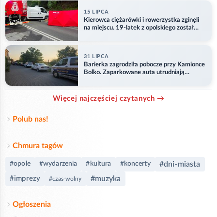
15 LIPCA
Kierowca ciężarówki i rowerzystka zginęli
na miejscu. 19-latek z opolskiego został
ranny
31 LIPCA
Barierka zagrodziła pobocze przy Kamionce
Bolko. Zaparkowane auta utrudniają
przejazd
Więcej najczęściej czytanych →
Polub nas!
Chmura tagów
#dni-miasta
#opole
#wydarzenia
#kultura
#koncerty
#imprezy
#muzyka
#czas-wolny
Ogłoszenia