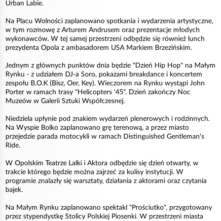
Urban Labie.
Na Placu Wolności zaplanowano spotkania i wydarzenia artystyczne,
w tym rozmowę z Arturem Andrusem oraz prezentacje młodych
wykonawców. W tej samej przestrzeni odbędzie się również lunch
prezydenta Opola z ambasadorem USA Markiem Brzezińskim.
Jednym z głównych punktów dnia będzie "Dzień Hip Hop" na Małym
Rynku - z udziałem DJ-a Soro, pokazami breakdance i koncertem
zespołu B.O.K (Bisz, Oer, Key). Wieczorem na Rynku wystąpi John
Porter w ramach trasy "Helicopters '45". Dzień zakończy Noc
Muzeów w Galerii Sztuki Współczesnej.
Niedziela upłynie pod znakiem wydarzeń plenerowych i rodzinnych.
Na Wyspie Bolko zaplanowano grę terenową, a przez miasto
przejedzie parada motocykli w ramach Distinguished Gentleman's
Ride.
W Opolskim Teatrze Lalki i Aktora odbędzie się dzień otwarty, w
trakcie którego będzie można zajrzeć za kulisy instytucji. W
programie znalazły się warsztaty, działania z aktorami oraz czytania
bajek.
Na Małym Rynku zaplanowano spektakl "Prościutko", przygotowany
przez stypendystkę Stolicy Polskiej Piosenki. W przestrzeni miasta