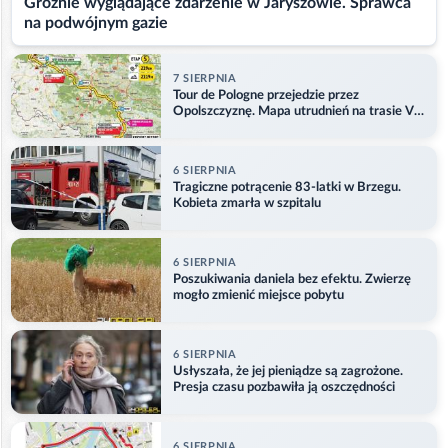
Groźnie wyglądające zdarzenie w Jaryszowie. Sprawca
na podwójnym gazie
7 SIERPNIA
Tour de Pologne przejedzie przez
Opolszczyznę. Mapa utrudnień na trasie V
etapu
6 SIERPNIA
Tragiczne potrącenie 83-latki w Brzegu.
Kobieta zmarła w szpitalu
6 SIERPNIA
Poszukiwania daniela bez efektu. Zwierzę
mogło zmienić miejsce pobytu
6 SIERPNIA
Usłyszała, że jej pieniądze są zagrożone.
Presja czasu pozbawiła ją oszczędności
6 SIERPNIA