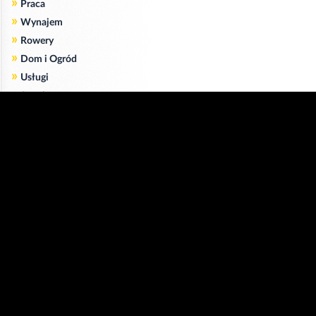
»
Praca
»
Wynajem
»
Rowery
»
Dom i Ogród
»
Usługi
»
Serwis
»
Pożyczki
Zgodnie z art. 173 ustawy Prawa Telekomunikacyjnego informujemy, że przeglądając tę
stronę wyrażasz zgodę
na zapisywanie na Twoim komputerze niezbędnych do jej poprawnego funkcjonowania
plików
cookie
.
Więcej informacji na temat plików cookie znajdziecie Państwo na stronie
polityka
prywatności
.
Kliknij tutaj, aby wyrazić zgodę i ukryć komunikat.
Copyright © 2006-2026
Strona główna 24opole.pl
by 24opole sp. z o.o.
www.hotele.24opole.pl
v4.30.7
2026-08-06 01:15
użytkownicy on-line: 3302
Panel Klienta
rekord on-line: 129224
Oferta Reklamowa
wyświetleń: 1673407974
Kontakt z redakcją