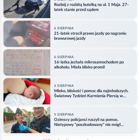
Rozbój z rozbitą butelką na ul. 1 Maja. 27-
latek stanie przed sądem
6 SIERPNIA
21-latek stracił prawo jazdy po nagraniu
brawurowej jazdy
6 SIERPNIA
16-latka jechała mikrosamochodem po
alkoholu. Miała blisko promil
6 SIERPNIA
Mleko, bliskość i pomoc dla najmłodszych.
Światowy Tydzień Karmienia Piersią w
Opolu
5 SIERPNIA
Ozimscy policjanci ruszyli na pomoc.
Nietypowy "poszkodowany" nie mógł
odlecieć