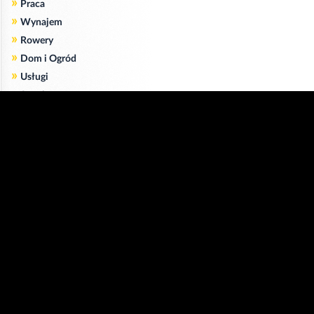
»
Praca
»
Wynajem
»
Rowery
»
Dom i Ogród
»
Usługi
»
Serwis
»
Pożyczki
Zgodnie z art. 173 ustawy Prawa Telekomunikacyjnego informujemy, że przeglądając tę
stronę wyrażasz zgodę
na zapisywanie na Twoim komputerze niezbędnych do jej poprawnego funkcjonowania
plików
cookie
.
Więcej informacji na temat plików cookie znajdziecie Państwo na stronie
polityka
prywatności
.
Kliknij tutaj, aby wyrazić zgodę i ukryć komunikat.
Copyright © 2006-2026
Strona główna 24opole.pl
by 24opole sp. z o.o.
www.hotele.24opole.pl
v4.30.7
2026-08-06 01:15
użytkownicy on-line: 3689
Panel Klienta
rekord on-line: 129224
Oferta Reklamowa
wyświetleń: 1673212344
Kontakt z redakcją