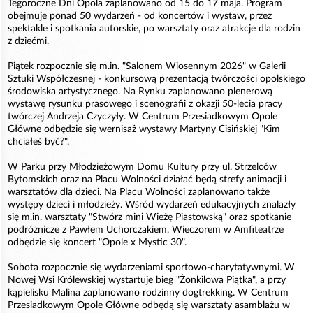
Tegoroczne Dni Opola zaplanowano od 15 do 17 maja. Program
obejmuje ponad 50 wydarzeń - od koncertów i wystaw, przez
spektakle i spotkania autorskie, po warsztaty oraz atrakcje dla rodzin
z dziećmi.
Piątek rozpocznie się m.in. "Salonem Wiosennym 2026" w Galerii
Sztuki Współczesnej - konkursową prezentacją twórczości opolskiego
środowiska artystycznego. Na Rynku zaplanowano plenerową
wystawę rysunku prasowego i scenografii z okazji 50-lecia pracy
twórczej Andrzeja Czyczyły. W Centrum Przesiadkowym Opole
Główne odbędzie się wernisaż wystawy Martyny Cisińskiej "Kim
chciałeś być?".
W Parku przy Młodzieżowym Domu Kultury przy ul. Strzelców
Bytomskich oraz na Placu Wolności działać będą strefy animacji i
warsztatów dla dzieci. Na Placu Wolności zaplanowano także
występy dzieci i młodzieży. Wśród wydarzeń edukacyjnych znalazły
się m.in. warsztaty "Stwórz mini Wieżę Piastowską" oraz spotkanie
podróżnicze z Pawłem Uchorczakiem. Wieczorem w Amfiteatrze
odbędzie się koncert "Opole x Mystic 30".
Sobota rozpocznie się wydarzeniami sportowo-charytatywnymi. W
Nowej Wsi Królewskiej wystartuje bieg "Żonkilowa Piątka", a przy
kąpielisku Malina zaplanowano rodzinny dogtrekking. W Centrum
Przesiadkowym Opole Główne odbędą się warsztaty asamblażu w