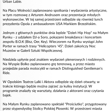
Urban Labie.
Na Placu Wolności zaplanowano spotkania i wydarzenia artystyczne,
w tym rozmowę z Arturem Andrusem oraz prezentacje młodych
wykonawców. W tej samej przestrzeni odbędzie się również lunch
prezydenta Opola z ambasadorem USA Markiem Brzezińskim.
Jednym z głównych punktów dnia będzie "Dzień Hip Hop" na Małym
Rynku - z udziałem DJ-a Soro, pokazami breakdance i koncertem
zespołu B.O.K (Bisz, Oer, Key). Wieczorem na Rynku wystąpi John
Porter w ramach trasy "Helicopters '45". Dzień zakończy Noc
Muzeów w Galerii Sztuki Współczesnej.
Niedziela upłynie pod znakiem wydarzeń plenerowych i rodzinnych.
Na Wyspie Bolko zaplanowano grę terenową, a przez miasto
przejedzie parada motocykli w ramach Distinguished Gentleman's
Ride.
W Opolskim Teatrze Lalki i Aktora odbędzie się dzień otwarty, w
trakcie którego będzie można zajrzeć za kulisy instytucji. W
programie znalazły się warsztaty, działania z aktorami oraz czytania
bajek.
Na Małym Rynku zaplanowano spektakl "Prościutko", przygotowany
przez stypendystkę Stolicy Polskiej Piosenki. W przestrzeni miasta