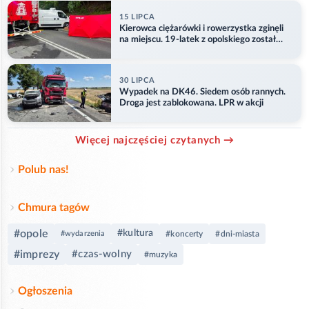
15 LIPCA
Kierowca ciężarówki i rowerzystka zginęli
na miejscu. 19-latek z opolskiego został
ranny
30 LIPCA
Wypadek na DK46. Siedem osób rannych.
Droga jest zablokowana. LPR w akcji
Więcej najczęściej czytanych →
Polub nas!
Chmura tagów
#opole
#kultura
#wydarzenia
#koncerty
#dni-miasta
#imprezy
#czas-wolny
#muzyka
Ogłoszenia