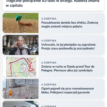
Tragiczne potrącenie 83-latki w Brzegu. Kobieta zmarła
w szpitalu
6 SIERPNIA
Poszukiwania daniela bez efektu. Zwierzę
mogło zmienić miejsce pobytu
6 SIERPNIA
Usłyszała, że jej pieniądze są zagrożone.
Presja czasu pozbawiła ją oszczędności
6 SIERPNIA
Zmiany w ruchu w Opolu przed Tour de
Pologne. Pierwsze ulice już zamknięte
6 SIERPNIA
Ogień pojawił się przy remontowanym
bloku. Policjanci rozpoczęli gaszenie
6 SIERPNIA