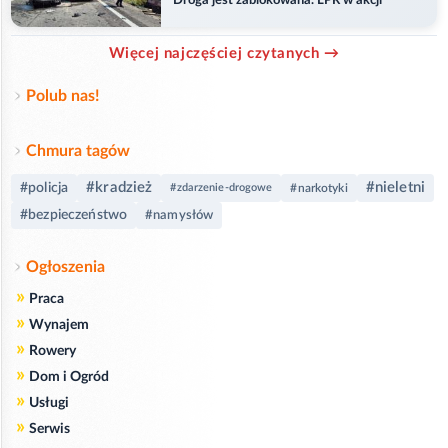
Droga jest zablokowana. LPR w akcji
Więcej najczęściej czytanych →
Polub nas!
Chmura tagów
#kradzież
#nieletni
#policja
#zdarzenie-drogowe
#narkotyki
#bezpieczeństwo
#namysłów
Ogłoszenia
»
Praca
»
Wynajem
»
Rowery
»
Dom i Ogród
»
Usługi
»
Serwis