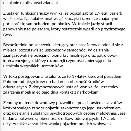
ustalanie okoliczności zdarzenia.
Z ustaleń funkcjonariuszy wynika, że pojazd zabrał 17-letni pasierb
właściciela. Nastolatek miał wziąć kluczyki i razem ze znajomymi
poruszać się samochodem po okolicy. W trakcie jazdy stracił
panowanie nad pojazdem, który ostatecznie wpadł do przydrożnego
rowu.
Bezpośrednio po zdarzeniu kierujący oraz pasażerowie oddalili się z
miejsca, pozostawiając uszkodzony samochód. W działania
zaangażowali się policjanci pionu kryminalnego oraz patrolowo-
interwencyjnego, którzy rozpoczęli czynności zmierzające do
ustalenia wszystkich uczestników.
W toku postępowania ustalono, że to 17-latek kierował pojazdem.
Pobrano od niego krew do badań na obecność środków
odurzających. Z dotychczasowych ustaleń wynika, że uczestnicy
zdarzenia mogli mieć tego dnia kontakt z narkotykami.
Zebrany materiał dowodowy pozwolił na przedstawienie zarzutów
krótkotrwałego zaboru pojazdu zakończonego jego uszkodzeniem
oraz udzielania substancji psychotropowych osobie małoletniej. Jeżeli
badania potwierdzą obecność środków odurzających, 17-latek
usłyszy także zarzut kierowania pojazdem pod ich wpływem.