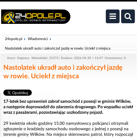
24opole.pl
Wiadomości
Nastolatek ukradł auto i zakończył jazdę w rowie. Uciekł z miejsca
Autor: Dagmara
Wyświetleń: 21273
Dodano: 2026-04-29 / 13:47
Komentarzy: 0
Nastolatek ukradł auto i zakończył jazdę
w rowie. Uciekł z miejsca
17-latek bez uprawnień zabrał samochód z posesji w gminie Wilków,
a następnie doprowadził do zdarzenia drogowego. Po wypadku uciekł
wraz z pasażerami, pozostawiając uszkodzony pojazd.
29 kwietnia około godziny 15.00 namysłowscy policjanci otrzymali
zgłoszenie o kradzieży samochodu osobowego z jednej z posesji na
terenie gminy Wilków. Na miejsce skierowano patrol, który rozpoczął