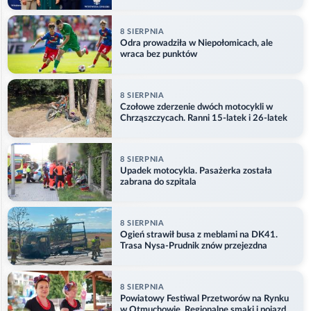
8 SIERPNIA
Odra prowadziła w Niepołomicach, ale
wraca bez punktów
8 SIERPNIA
Czołowe zderzenie dwóch motocykli w
Chrząszczycach. Ranni 15-latek i 26-latek
8 SIERPNIA
Upadek motocykla. Pasażerka została
zabrana do szpitala
8 SIERPNIA
Ogień strawił busa z meblami na DK41.
Trasa Nysa-Prudnik znów przejezdna
8 SIERPNIA
Powiatowy Festiwal Przetworów na Rynku
w Otmuchowie. Regionalne smaki i pojazdy