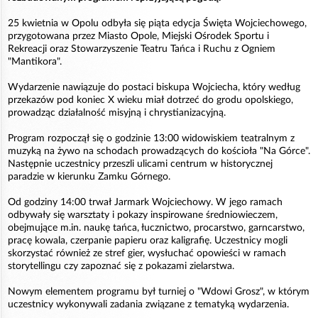
25 kwietnia w Opolu odbyła się piąta edycja Święta Wojciechowego,
przygotowana przez Miasto Opole, Miejski Ośrodek Sportu i
Rekreacji oraz Stowarzyszenie Teatru Tańca i Ruchu z Ogniem
"Mantikora".
Wydarzenie nawiązuje do postaci biskupa Wojciecha, który według
przekazów pod koniec X wieku miał dotrzeć do grodu opolskiego,
prowadząc działalność misyjną i chrystianizacyjną.
Program rozpoczął się o godzinie 13:00 widowiskiem teatralnym z
muzyką na żywo na schodach prowadzących do kościoła "Na Górce".
Następnie uczestnicy przeszli ulicami centrum w historycznej
paradzie w kierunku Zamku Górnego.
Od godziny 14:00 trwał Jarmark Wojciechowy. W jego ramach
odbywały się warsztaty i pokazy inspirowane średniowieczem,
obejmujące m.in. naukę tańca, łucznictwo, procarstwo, garncarstwo,
pracę kowala, czerpanie papieru oraz kaligrafię. Uczestnicy mogli
skorzystać również ze stref gier, wysłuchać opowieści w ramach
storytellingu czy zapoznać się z pokazami zielarstwa.
Nowym elementem programu był turniej o "Wdowi Grosz", w którym
uczestnicy wykonywali zadania związane z tematyką wydarzenia.