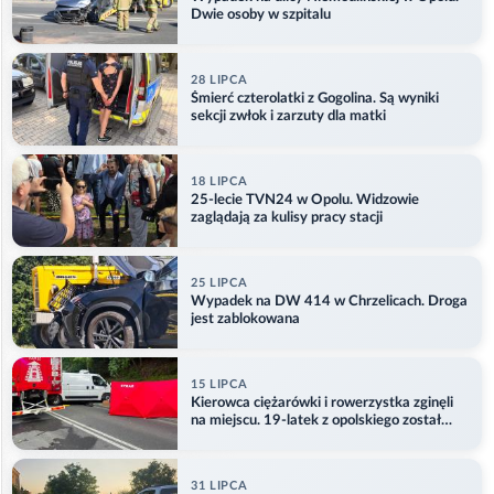
Dwie osoby w szpitalu
28 LIPCA
Śmierć czterolatki z Gogolina. Są wyniki
sekcji zwłok i zarzuty dla matki
18 LIPCA
25-lecie TVN24 w Opolu. Widzowie
zaglądają za kulisy pracy stacji
25 LIPCA
Wypadek na DW 414 w Chrzelicach. Droga
jest zablokowana
15 LIPCA
Kierowca ciężarówki i rowerzystka zginęli
na miejscu. 19-latek z opolskiego został
ranny
31 LIPCA