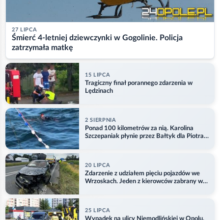
27 LIPCA
Śmierć 4-letniej dziewczynki w Gogolinie. Policja
zatrzymała matkę
15 LIPCA
Tragiczny finał porannego zdarzenia w
Lędzinach
2 SIERPNIA
Ponad 100 kilometrów za nią. Karolina
Szczepaniak płynie przez Bałtyk dla Piotra.
Aktualizacja
20 LIPCA
Zdarzenie z udziałem pięciu pojazdów we
Wrzoskach. Jeden z kierowców zabrany w
kajdankach
25 LIPCA
Wypadek na ulicy Niemodlińskiej w Opolu.