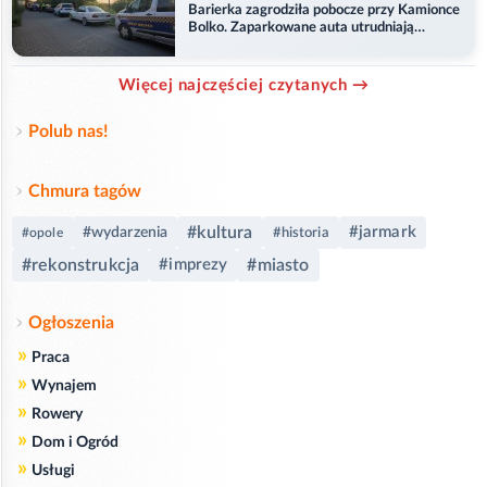
Barierka zagrodziła pobocze przy Kamionce
Bolko. Zaparkowane auta utrudniają
przejazd
Więcej najczęściej czytanych →
Polub nas!
Chmura tagów
#kultura
#jarmark
#wydarzenia
#historia
#opole
#rekonstrukcja
#imprezy
#miasto
Ogłoszenia
»
Praca
»
Wynajem
»
Rowery
»
Dom i Ogród
»
Usługi