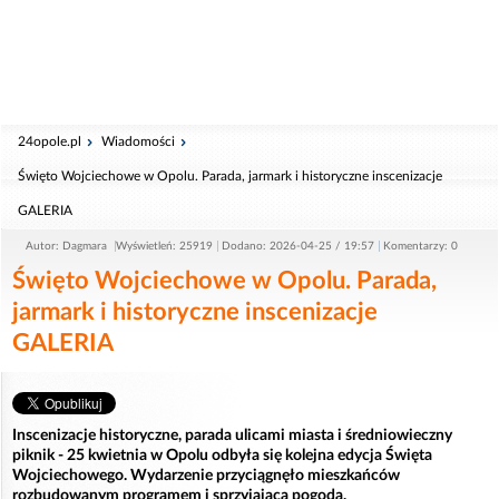
24opole.pl
Wiadomości
Święto Wojciechowe w Opolu. Parada, jarmark i historyczne inscenizacje
GALERIA
Autor: Dagmara
Wyświetleń: 25919
Dodano: 2026-04-25 / 19:57
Komentarzy: 0
Święto Wojciechowe w Opolu. Parada,
jarmark i historyczne inscenizacje
GALERIA
Inscenizacje historyczne, parada ulicami miasta i średniowieczny
piknik - 25 kwietnia w Opolu odbyła się kolejna edycja Święta
Wojciechowego. Wydarzenie przyciągnęło mieszkańców
rozbudowanym programem i sprzyjającą pogodą.