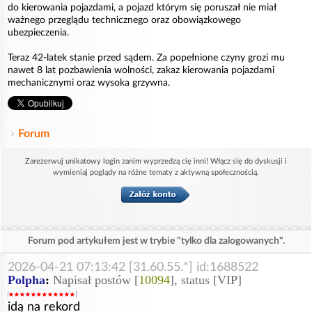
do kierowania pojazdami, a pojazd którym się poruszał nie miał
ważnego przeglądu technicznego oraz obowiązkowego
ubezpieczenia.
Teraz 42-latek stanie przed sądem. Za popełnione czyny grozi mu
nawet 8 lat pozbawienia wolności, zakaz kierowania pojazdami
mechanicznymi oraz wysoka grzywna.
Forum
Zarezerwuj unikatowy login zanim wyprzedzą cię inni! Włącz się do dyskusji i
wymieniaj poglądy na różne tematy z aktywną społecznością.
Forum pod artykułem jest w trybie "tylko dla zalogowanych".
2026-04-21 07:13:42 [31.60.55.*] id:1688522
Polpha
:
Napisał postów [
10094
], status [VIP]
idą na rekord