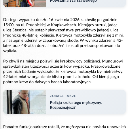
Powstania Warszawskiego
Do tego wypadku doszło 16 kwietnia 2026 r., chwilę po godzinie
15:00, na ul. Prudnickiej w Krapkowicach. Kierujący suzuki, jadąc
ulicą Staszica, nie ustąpił pierwszeństwa prawidłowo jadącej ulicą
Prudnicką 48-letniej kobiecie. Kierowca motocykla zderzył się z mini,
a następnie uderzył w zaparkowaną skodę. W wyniku zdarzenia 42-
latek oraz 48-latka doznali obrażeń i zostali przetransportowani do
szpitala.
Po chwili na miejscu pojawili się krapkowiccy policjanci. Mundurowi
sprawdzili stan trzeźwości uczestników wypadku. Przeprowadzone
przez nich badanie wykazało, że kierowca motocykla był nietrzeźwy.
42-latek miał w organizmie blisko promil alkoholu. Od kierującego
pobrano krew do dalszych badań laboratoryjnych.
ZOBACZ TAKZE
Policja szuka tego mężczyzny.
Rozpoznajesz?
Ponadto funkcjonariusze ustalili, że mężczyzna nie posiada uprawnień