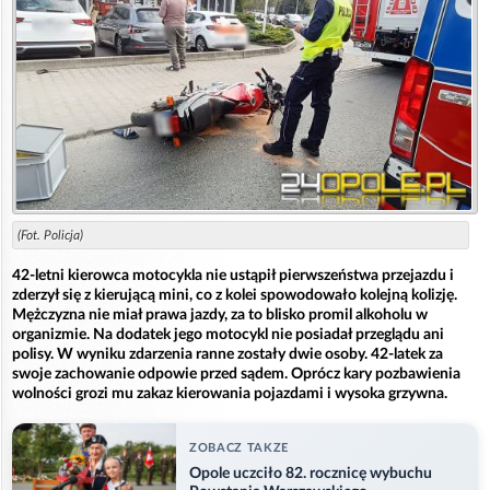
(Fot. Policja)
42-letni kierowca motocykla nie ustąpił pierwszeństwa przejazdu i
zderzył się z kierującą mini, co z kolei spowodowało kolejną kolizję.
Mężczyzna nie miał prawa jazdy, za to blisko promil alkoholu w
organizmie. Na dodatek jego motocykl nie posiadał przeglądu ani
polisy. W wyniku zdarzenia ranne zostały dwie osoby. 42-latek za
swoje zachowanie odpowie przed sądem. Oprócz kary pozbawienia
wolności grozi mu zakaz kierowania pojazdami i wysoka grzywna.
ZOBACZ TAKZE
Opole uczciło 82. rocznicę wybuchu