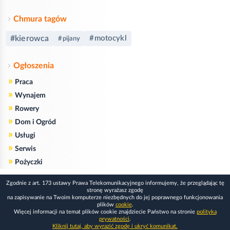
Chmura tagów
#kierowca
#motocykl
#pijany
Ogłoszenia
»
Praca
»
Wynajem
»
Rowery
»
Dom i Ogród
»
Usługi
»
Serwis
»
Pożyczki
Zgodnie z art. 173 ustawy Prawa Telekomunikacyjnego informujemy, że przeglądając tę
stronę wyrażasz zgodę
na zapisywanie na Twoim komputerze niezbędnych do jej poprawnego funkcjonowania
plików
cookie
.
Więcej informacji na temat plików cookie znajdziecie Państwo na stronie
polityka
prywatności
.
Kliknij tutaj, aby wyrazić zgodę i ukryć komunikat.