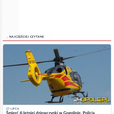
NAJCZĘŚCIEJ CZYTANE
27 LIPCA
Śmierć 4-letniej dziewczynki w Gogolinie. Policja