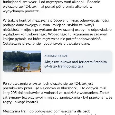
funkcjonariusze wyczuli od mężczyzny woń alkoholu. Badanie
wykazało, że 42-latek miał ponad pół promila alkoholu w
wydychanym powietrzu.
W trakcie kontroli mężczyzna próbował uniknąć odpowiedzialności,
podając dane swojego kuzyna. Policjanci szybko zauważyli
nieścisłości - zdjęcie przypisane do wskazanej osoby nie odpowiadało
wyglądowi kontrolowanego. Wobec tego funkcjonariusze zadawali
kolejne pytania, na które mężczyzna nie potrafił odpowiedzieć.
Ostatecznie przyznał się i podał swoje prawdziwe dane.
ZOBACZ TAKZE
Akcja ratunkowa nad Jeziorem Średnim.
84-latek trafił do szpitala
Po sprawdzeniu w systemach okazało się, że 42-latek jest
poszukiwany przez Sąd Rejonowy w Kluczborku. Do odbycia miał
karę 205 dni pozbawienia wolności za kradzież z włamaniem. Został
zatrzymany tuż przy swoim miejscu zamieszkania - był przekonany, że
zdąży uniknąć kontroli.
Mężczyzna trafił do policyjnego pomieszczenia dla osób