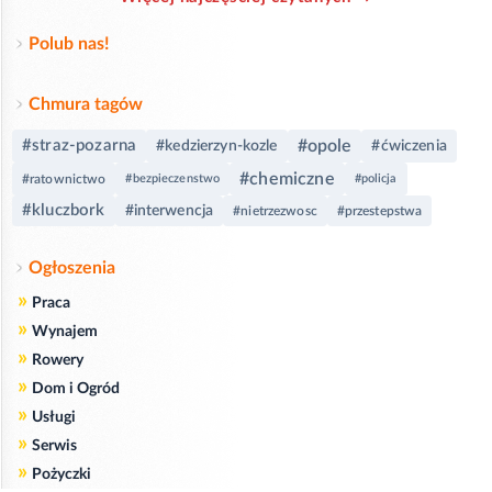
Polub nas!
Chmura tagów
#straz-pozarna
#opole
#kedzierzyn-kozle
#ćwiczenia
#chemiczne
#ratownictwo
#bezpieczenstwo
#policja
#kluczbork
#interwencja
#nietrzezwosc
#przestepstwa
Ogłoszenia
»
Praca
»
Wynajem
»
Rowery
»
Dom i Ogród
»
Usługi
»
Serwis
»
Pożyczki