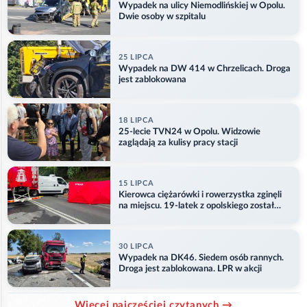
Wypadek na ulicy Niemodlińskiej w Opolu.
Dwie osoby w szpitalu
25 LIPCA
Wypadek na DW 414 w Chrzelicach. Droga
jest zablokowana
18 LIPCA
25-lecie TVN24 w Opolu. Widzowie
zaglądają za kulisy pracy stacji
15 LIPCA
Kierowca ciężarówki i rowerzystka zginęli
na miejscu. 19-latek z opolskiego został
ranny
30 LIPCA
Wypadek na DK46. Siedem osób rannych.
Droga jest zablokowana. LPR w akcji
Więcej najczęściej czytanych →