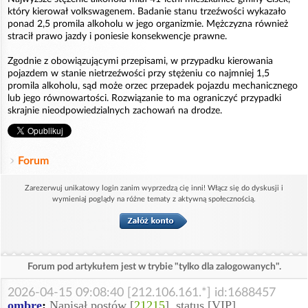
który kierował volkswagenem. Badanie stanu trzeźwości wykazało
ponad 2,5 promila alkoholu w jego organizmie. Mężczyzna również
stracił prawo jazdy i poniesie konsekwencje prawne.
Zgodnie z obowiązującymi przepisami, w przypadku kierowania
pojazdem w stanie nietrzeźwości przy stężeniu co najmniej 1,5
promila alkoholu, sąd może orzec przepadek pojazdu mechanicznego
lub jego równowartości. Rozwiązanie to ma ograniczyć przypadki
skrajnie nieodpowiedzialnych zachowań na drodze.
Forum
Zarezerwuj unikatowy login zanim wyprzedzą cię inni! Włącz się do dyskusji i
wymieniaj poglądy na różne tematy z aktywną społecznością.
Forum pod artykułem jest w trybie "tylko dla zalogowanych".
2026-04-15 09:08:40 [212.106.161.*] id:1688457
ombre
:
Napisał postów [
21215
], status [VIP]