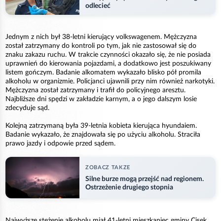
odlecieć
Jednym z nich był 38-letni kierujący volkswagenem. Mężczyzna
został zatrzymany do kontroli po tym, jak nie zastosował się do
znaku zakazu ruchu. W trakcie czynności okazało się, że nie posiada
uprawnień do kierowania pojazdami, a dodatkowo jest poszukiwany
listem gończym. Badanie alkomatem wykazało blisko pół promila
alkoholu w organizmie. Policjanci ujawnili przy nim również narkotyki.
Mężczyzna został zatrzymany i trafił do policyjnego aresztu.
Najbliższe dni spędzi w zakładzie karnym, a o jego dalszym losie
zdecyduje sąd.
Kolejną zatrzymaną była 39-letnia kobieta kierująca hyundaiem.
Badanie wykazało, że znajdowała się po użyciu alkoholu. Straciła
prawo jazdy i odpowie przed sądem.
ZOBACZ TAKZE
Silne burze mogą przejść nad regionem.
Ostrzeżenie drugiego stopnia
Najwyższe stężenie alkoholu miał 41-letni mieszkaniec gminy Cisek,