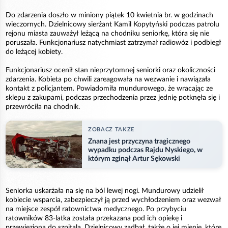
Do zdarzenia doszło w miniony piątek 10 kwietnia br. w godzinach
wieczornych. Dzielnicowy sierżant Kamil Kopytyński podczas patrolu
rejonu miasta zauważył leżącą na chodniku seniorkę, która się nie
poruszała. Funkcjonariusz natychmiast zatrzymał radiowóz i podbiegł
do leżącej kobiety.
Funkcjonariusz ocenił stan nieprzytomnej seniorki oraz okoliczności
zdarzenia. Kobieta po chwili zareagowała na wezwanie i nawiązała
kontakt z policjantem. Powiadomiła mundurowego, że wracając ze
sklepu z zakupami, podczas przechodzenia przez jednię potknęła się i
przewróciła na chodnik.
ZOBACZ TAKZE
Znana jest przyczyna tragicznego
wypadku podczas Rajdu Nyskiego, w
którym zginął Artur Sękowski
Seniorka uskarżała na się na ból lewej nogi. Mundurowy udzielił
kobiecie wsparcia, zabezpieczył ją przed wychłodzeniem oraz wezwał
na miejsce zespół ratownictwa medycznego. Po przybyciu
ratowników 83-latka została przekazana pod ich opiekę i
przewieziona do szpitala. Dzielnicowy zadbał, także o jej mienie, które