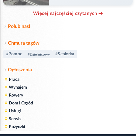
ranny
Więcej najczęściej czytanych →
Polub nas!
Chmura tagów
#Pomoc
#Seniorka
#Dzielnicowy
Ogłoszenia
»
Praca
»
Wynajem
»
Rowery
»
Dom i Ogród
»
Usługi
»
Serwis
»
Pożyczki