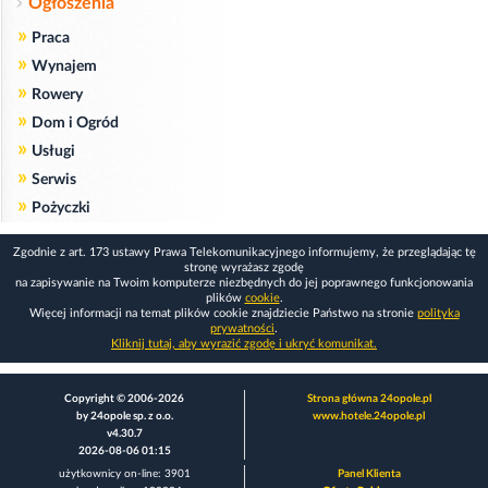
Ogłoszenia
»
Praca
»
Wynajem
»
Rowery
»
Dom i Ogród
»
Usługi
»
Serwis
»
Pożyczki
Zgodnie z art. 173 ustawy Prawa Telekomunikacyjnego informujemy, że przeglądając tę
stronę wyrażasz zgodę
na zapisywanie na Twoim komputerze niezbędnych do jej poprawnego funkcjonowania
plików
cookie
.
Więcej informacji na temat plików cookie znajdziecie Państwo na stronie
polityka
prywatności
.
Kliknij tutaj, aby wyrazić zgodę i ukryć komunikat.
Copyright © 2006-2026
Strona główna 24opole.pl
by 24opole sp. z o.o.
www.hotele.24opole.pl
v4.30.7
2026-08-06 01:15
użytkownicy on-line: 3901
Panel Klienta