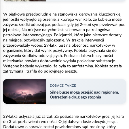
W piątkowe przedpołudnie na stanowiska kierowania kluczborskiej
jednostki wpłynęło zgłoszenie, z którego wynikało, że kobieta może
zażywać środki odurzające, podczas gdy jej 2-letni syn przebywał pod
jej opieką. Na miejsce natychmiast skierowano patrol ogniwa
patrolowo-interwencyjnego. Policjantki, które jako pierwsze dotarły
na miejsce, potwierdziły zgłoszenie. W trakcie interwencji
przeprowadziły wobec 29-latki test na obecność narkotyków w
organizmie, który dał wynik pozytywny. Kobieta przyznała się do
zażywania środków odurzających. Podczas dalszych czynności
mieszkanka powiatu dobrowolnie wydała posiadane substancje.
Wstępne badanie wykazało, że była to amfetamina. Kobieta została
zatrzymana i trafiła do policyjnego aresztu.
ZOBACZ TAKZE
Silne burze mogą przejść nad regionem.
Ostrzeżenie drugiego stopnia
29-latka usłyszała już zarzut. Za posiadanie narkotyków grozi jej kara
do 3 lat pozbawienia wolności. O jej dalszym losie zdecyduje sąd.
Dodatkowo o sprawie został powiadomiony sąd rodzinny, który