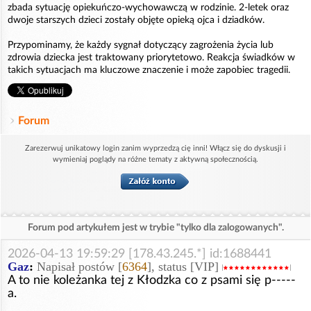
zbada sytuację opiekuńczo-wychowawczą w rodzinie. 2-letek oraz
dwoje starszych dzieci zostały objęte opieką ojca i dziadków.
Przypominamy, że każdy sygnał dotyczący zagrożenia życia lub
zdrowia dziecka jest traktowany priorytetowo. Reakcja świadków w
takich sytuacjach ma kluczowe znaczenie i może zapobiec tragedii.
Forum
Zarezerwuj unikatowy login zanim wyprzedzą cię inni! Włącz się do dyskusji i
wymieniaj poglądy na różne tematy z aktywną społecznością.
Forum pod artykułem jest w trybie "tylko dla zalogowanych".
2026-04-13 19:59:29 [178.43.245.*] id:1688441
Gaz
:
Napisał postów [
6364
], status [VIP]
A to nie koleżanka tej z Kłodzka co z psami się p-----
a.