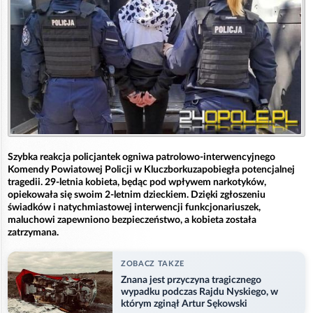
Szybka reakcja policjantek ogniwa patrolowo-interwencyjnego
Komendy Powiatowej Policji w Kluczborkuzapobiegła potencjalnej
tragedii. 29-letnia kobieta, będąc pod wpływem narkotyków,
opiekowała się swoim 2-letnim dzieckiem. Dzięki zgłoszeniu
świadków i natychmiastowej interwencji funkcjonariuszek,
maluchowi zapewniono bezpieczeństwo, a kobieta została
zatrzymana.
ZOBACZ TAKZE
Znana jest przyczyna tragicznego
wypadku podczas Rajdu Nyskiego, w
którym zginął Artur Sękowski