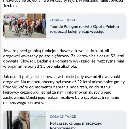
niezwłocznie pojechali we wskazany rejon, w kierunku miejscowości
Trzebinia.
ZOBACZ TAKZE
Tour de Pologne ruszył z Opola. Peleton
rozpoczął kolejny etap wyścigu
Jeszcze przed granicą funkcjonariusze zatrzymali do kontroli
drogowej wskazany pojazd ciężarowy. Za kierownicą siedział 53-letni
obywatel Słowacji. Badanie alkomatem wykazało, że mężczyzna miał
w organizmie ponad 1,5 promila alkoholu.
Jak ustalili policjanci, kierowca w trakcie jazdy uszkodził dwa znaki
drogowe. Na miejscu obecny był również 22-letni mieszkaniec gminy
Prudnik, który od momentu nabrania podejrzeń, co do stanu
kierowcy ciężarówki, jechał za nim i informował służby o jego
zachowaniu. Dzięki jego reakcji, możliwe było szybkie zatrzymanie
nietrzeźwego kierowcy.
ZOBACZ TAKZE
Policja szuka tego mężczyzny.
Rozpoznajesz?