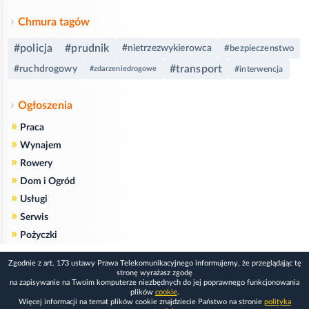
Chmura tagów
#policja
#prudnik
#nietrzezwykierowca
#bezpieczenstwo
#transport
#ruchdrogowy
#zdarzeniedrogowe
#interwencja
Ogłoszenia
»
Praca
»
Wynajem
»
Rowery
»
Dom i Ogród
»
Usługi
»
Serwis
»
Pożyczki
Zgodnie z art. 173 ustawy Prawa Telekomunikacyjnego informujemy, że przeglądając tę
stronę wyrażasz zgodę
na zapisywanie na Twoim komputerze niezbędnych do jej poprawnego funkcjonowania
plików
cookie
.
Więcej informacji na temat plików cookie znajdziecie Państwo na stronie
polityka