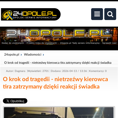
24opole.pl
Wiadomości
O krok od tragedii - nietrzeźwy kierowca tira zatrzymany dzięki reakcji świadka
Autor: Dagmara
Wyświetleń: 2701
Dodano: 2026-04-13 / 13:36
Komentarzy: 0
O krok od tragedii - nietrzeźwy kierowca
tira zatrzymany dzięki reakcji świadka