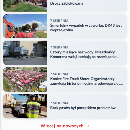
Droga zablokowana
7 SIERPNIA
Śmiertelny wypadek w Jaworku. DK43 jest
nieprzejezdna
7 SIERPNIA
Cztery miesiące bez wody. Mieszkańcy
Komorzna wciąż czekają na rozwiązanie
problemu
7 SIERPNIA
Koniec Fire Truck Show. Organizatorzy
zamykają historię międzynarodowego zlotu
w Główczycach
7 SIERPNIA
Brak pasów był początkiem problemów
Więcej najnowszych →