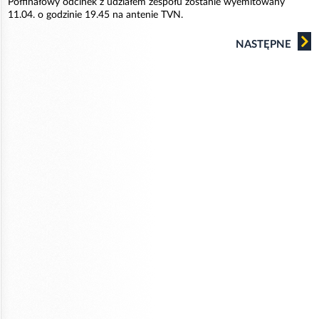
Półfinałowy odcinek z udziałem zespołu zostanie wyemitowany
11.04. o godzinie 19.45 na antenie TVN.
NASTĘPNE