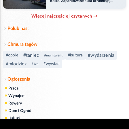
Bolko. Zaparkowane auta utrudniają
przejazd
Więcej najczęściej czytanych →
Polub nas!
Chmura tagów
#taniec
#wydarzenia
#opole
#kultura
#mamtalent
#mlodziez
#wywiad
#tvn
Ogłoszenia
»
Praca
»
Wynajem
»
Rowery
»
Dom i Ogród
»
Usługi
»
Serwis