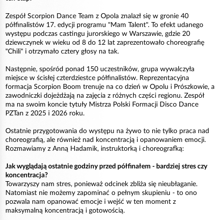
Zespół Scorpion Dance Team z Opola znalazł się w gronie 40
półfinalistów 17. edycji programu "Mam Talent". To efekt udanego
występu podczas castingu jurorskiego w Warszawie, gdzie 20
dziewczynek w wieku od 8 do 12 lat zaprezentowało choreografię
"Chili" i otrzymało cztery głosy na tak.
Następnie, spośród ponad 150 uczestników, grupa wywalczyła
miejsce w ścisłej czterdziestce półfinalistów. Reprezentacyjna
formacja Scorpion Boom trenuje na co dzień w Opolu i Prószkowie, a
zawodniczki dojeżdżają na zajęcia z różnych części regionu. Zespół
ma na swoim koncie tytuły Mistrza Polski Formacji Disco Dance
PZTan z 2025 i 2026 roku.
Ostatnie przygotowania do występu na żywo to nie tylko praca nad
choreografią, ale również nad koncentracją i opanowaniem emocji.
Rozmawiamy z Anną Hadamik, instruktorką i choreografką:
Jak wyglądają ostatnie godziny przed półfinałem - bardziej stres czy
koncentracja?
Towarzyszy nam stres, ponieważ odcinek zbliża się nieubłaganie.
Natomiast nie możemy zapominać o pełnym skupieniu - to ono
pozwala nam opanować emocje i wejść w ten moment z
maksymalną koncentracją i gotowością.