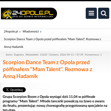
24opole.pl
Wiadomości
Scorpion Dance Team z Opola przed półfinałem "Mam Talent". Rozmowa z
Anną Hadamik
Autor: Dagmara
Wyświetleń: 11625
Dodano: 2026-04-11 / 07:39
Komentarzy: 1
Scorpion Dance Team z Opola przed
półfinałem "Mam Talent". Rozmowa z
Anną Hadamik
Grupa Scorpion Boom z Opola wystąpi dziś 11.04 w półfinale
programu "Mam Talent". Młode tancerki powalczą na żywo o awans
do finału, prezentując nową choreografię przygotowaną specjalnie na
ten etap.