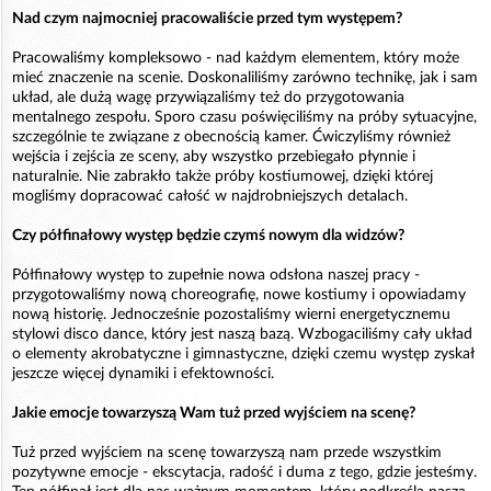
Nad czym najmocniej pracowaliście przed tym występem?
Pracowaliśmy kompleksowo - nad każdym elementem, który może
mieć znaczenie na scenie. Doskonaliliśmy zarówno technikę, jak i sam
układ, ale dużą wagę przywiązaliśmy też do przygotowania
mentalnego zespołu. Sporo czasu poświęciliśmy na próby sytuacyjne,
szczególnie te związane z obecnością kamer. Ćwiczyliśmy również
wejścia i zejścia ze sceny, aby wszystko przebiegało płynnie i
naturalnie. Nie zabrakło także próby kostiumowej, dzięki której
mogliśmy dopracować całość w najdrobniejszych detalach.
Czy półfinałowy występ będzie czymś nowym dla widzów?
Półfinałowy występ to zupełnie nowa odsłona naszej pracy -
przygotowaliśmy nową choreografię, nowe kostiumy i opowiadamy
nową historię. Jednocześnie pozostaliśmy wierni energetycznemu
stylowi disco dance, który jest naszą bazą. Wzbogaciliśmy cały układ
o elementy akrobatyczne i gimnastyczne, dzięki czemu występ zyskał
jeszcze więcej dynamiki i efektowności.
Jakie emocje towarzyszą Wam tuż przed wyjściem na scenę?
Tuż przed wyjściem na scenę towarzyszą nam przede wszystkim
pozytywne emocje - ekscytacja, radość i duma z tego, gdzie jesteśmy.