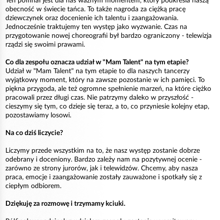
Ten półfinał jest dla nas ważnym momentem, który podkreśla naszą
obecność w świecie tańca. To także nagroda za ciężką pracę
dziewczynek oraz docenienie ich talentu i zaangażowania.
Jednocześnie traktujemy ten występ jako wyzwanie. Czas na
przygotowanie nowej choreografii był bardzo ograniczony - telewizja
rządzi się swoimi prawami.
Co dla zespołu oznacza udział w "Mam Talent" na tym etapie?
Udział w "Mam Talent" na tym etapie to dla naszych tancerzy
wyjątkowy moment, który na zawsze pozostanie w ich pamięci. To
piękna przygoda, ale też ogromne spełnienie marzeń, na które ciężko
pracowali przez długi czas. Nie patrzymy daleko w przyszłość -
cieszymy się tym, co dzieje się teraz, a to, co przyniesie kolejny etap,
pozostawiamy losowi.
Na co dziś liczycie?
Liczymy przede wszystkim na to, że nasz występ zostanie dobrze
odebrany i doceniony. Bardzo zależy nam na pozytywnej ocenie -
zarówno ze strony jurorów, jak i telewidzów. Chcemy, aby nasza
praca, emocje i zaangażowanie zostały zauważone i spotkały się z
ciepłym odbiorem.
Dziękuję za rozmowę i trzymamy kciuki.