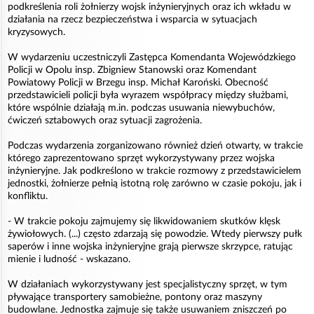
podkreślenia roli żołnierzy wojsk inżynieryjnych oraz ich wkładu w
działania na rzecz bezpieczeństwa i wsparcia w sytuacjach
kryzysowych.
W wydarzeniu uczestniczyli Zastępca Komendanta Wojewódzkiego
Policji w Opolu insp. Zbigniew Stanowski oraz Komendant
Powiatowy Policji w Brzegu insp. Michał Karoński. Obecność
przedstawicieli policji była wyrazem współpracy między służbami,
które wspólnie działają m.in. podczas usuwania niewybuchów,
ćwiczeń sztabowych oraz sytuacji zagrożenia.
Podczas wydarzenia zorganizowano również dzień otwarty, w trakcie
którego zaprezentowano sprzęt wykorzystywany przez wojska
inżynieryjne. Jak podkreślono w trakcie rozmowy z przedstawicielem
jednostki, żołnierze pełnią istotną rolę zarówno w czasie pokoju, jak i
konfliktu.
- W trakcie pokoju zajmujemy się likwidowaniem skutków klęsk
żywiołowych. (...) często zdarzają się powodzie. Wtedy pierwszy pułk
saperów i inne wojska inżynieryjne grają pierwsze skrzypce, ratując
mienie i ludność - wskazano.
W działaniach wykorzystywany jest specjalistyczny sprzęt, w tym
pływające transportery samobieżne, pontony oraz maszyny
budowlane. Jednostka zajmuje się także usuwaniem zniszczeń po