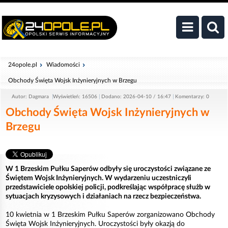
24opole.pl
Wiadomości
Obchody Święta Wojsk Inżynieryjnych w Brzegu
Autor: Dagmara
Wyświetleń: 16506
Dodano: 2026-04-10 / 16:47
Komentarzy: 0
Obchody Święta Wojsk Inżynieryjnych w
Brzegu
W 1 Brzeskim Pułku Saperów odbyły się uroczystości związane ze
Świętem Wojsk Inżynieryjnych. W wydarzeniu uczestniczyli
przedstawiciele opolskiej policji, podkreślając współpracę służb w
sytuacjach kryzysowych i działaniach na rzecz bezpieczeństwa.
10 kwietnia w 1 Brzeskim Pułku Saperów zorganizowano Obchody
Święta Wojsk Inżynieryjnych. Uroczystości były okazją do