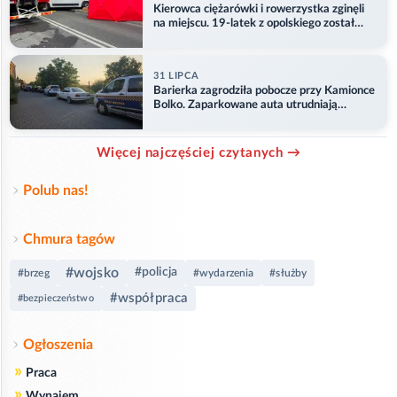
Kierowca ciężarówki i rowerzystka zginęli
na miejscu. 19-latek z opolskiego został
ranny
31 LIPCA
Barierka zagrodziła pobocze przy Kamionce
Bolko. Zaparkowane auta utrudniają
przejazd
Więcej najczęściej czytanych →
Polub nas!
Chmura tagów
#wojsko
#policja
#brzeg
#wydarzenia
#służby
#współpraca
#bezpieczeństwo
Ogłoszenia
»
Praca
»
Wynajem