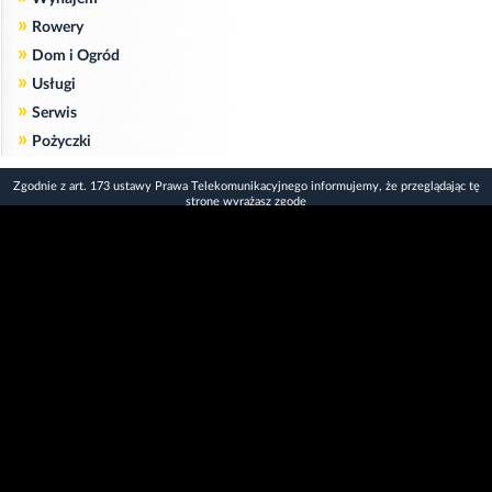
»
Rowery
»
Dom i Ogród
»
Usługi
»
Serwis
»
Pożyczki
Zgodnie z art. 173 ustawy Prawa Telekomunikacyjnego informujemy, że przeglądając tę
stronę wyrażasz zgodę
na zapisywanie na Twoim komputerze niezbędnych do jej poprawnego funkcjonowania
plików
cookie
.
Więcej informacji na temat plików cookie znajdziecie Państwo na stronie
polityka
prywatności
.
Kliknij tutaj, aby wyrazić zgodę i ukryć komunikat.
Copyright © 2006-2026
Strona główna 24opole.pl
by 24opole sp. z o.o.
www.hotele.24opole.pl
v4.30.7
2026-08-06 01:15
użytkownicy on-line: 3039
Panel Klienta
rekord on-line: 129224
Oferta Reklamowa
wyświetleń: 1673309119
Kontakt z redakcją
Polityka prywatności