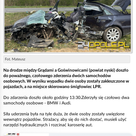
Fot. Mateusz
Na drodze między Grądami a Goświnowicami (powiat nyski) doszło
do poważnego, czołowego zderzenia dwóch samochodów
osobowych. W wyniku wypadku dwie osoby zostały zakleszczone w
pojazdach, a na miejsce skierowano śmigłowiec LPR.
Do zdarzenia doszło około godziny 13:30.Zderzyły się czołowo dwa
samochody osobowe - BMW i Audi.
Siła uderzenia była na tyle duża, że dwie osoby zostały uwięzione
wewnątrz pojazdów. Strażacy, aby się do nich dostać, musieli użyć
narzędzi hydraulicznych i rozcinać karoserię aut.