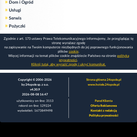
»
Dom i Ogród
»
Usługi
»
Serwis
»
Pożyczki
Zgodnie z art. 173 ustawy Prawa Telekomunikacyjnego informujemy, że przeglądając tę
stronę wyrażasz zgodę
na zapisywanie na Twoim komputerze niezbędnych do jej poprawnego funkcjonowania
plików
cookie
.
Więcej informacji na temat plików cookie znajdziecie Państwo na stronie
polityka
prywatności
.
Kliknij tutaj, aby wyrazić zgodę i ukryć komunikat.
Copyright © 2006-2026
Strona główna 24opole.pl
by 24opole sp. z o.o.
www.hotele.24opole.pl
v4.30.9
2026-08-08 16:47
użytkownicy on-line: 3113
Panel Klienta
rekord on-line: 129224
Oferta Reklamowa
wyświetleń: 1673849498
Kontakt z redakcją
Polityka prywatności