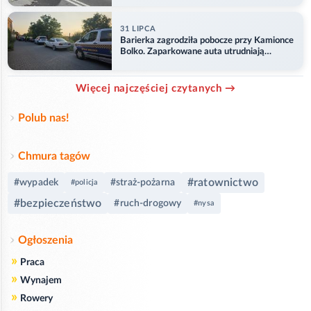
31 LIPCA
Barierka zagrodziła pobocze przy Kamionce
Bolko. Zaparkowane auta utrudniają
przejazd
Więcej najczęściej czytanych →
Polub nas!
Chmura tagów
#ratownictwo
#wypadek
#straż-pożarna
#policja
#bezpieczeństwo
#ruch-drogowy
#nysa
Ogłoszenia
»
Praca
»
Wynajem
»
Rowery