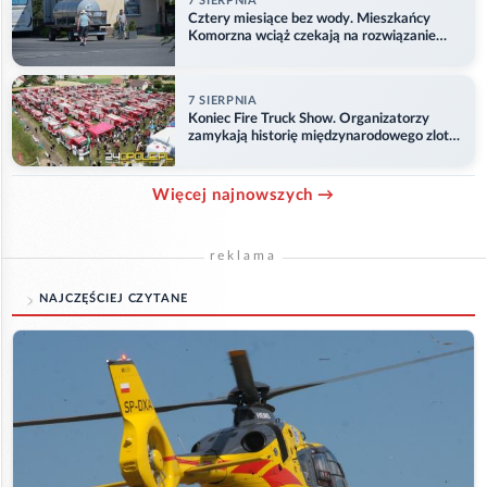
7 SIERPNIA
Cztery miesiące bez wody. Mieszkańcy
Komorzna wciąż czekają na rozwiązanie
problemu
7 SIERPNIA
Koniec Fire Truck Show. Organizatorzy
zamykają historię międzynarodowego zlotu
w Główczycach
Więcej najnowszych →
reklama
NAJCZĘŚCIEJ CZYTANE