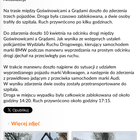
Na trasie między Goświnowicami a Grądami doszło do zderzenia
trzech pojazdów. Droga była czasowo zablokowana, a dwie osoby
trafiły do szpitala. Ruch przywrócono po kilku godzinach.
Do zdarzenia doszło 10 kwietnia na odcinku drogi między
Goświnowicami a Grądami. Jak wynika ze wstępnych ustaleń
policjantów Wydziału Ruchu Drogowego, kierujący samochodem
marki BMW podczas manewru wyprzedzania na prostym odcinku
drogi zjechał na przeciwległy pas ruchu.
W trakcie manewru doszło najpierw do sytuacji z udziałem
wyprzedzanego pojazdu marki Volkswagen, a następnie do zderzenia
z prawidłowo jadącym z przeciwka samochodem marki Audi.
W wyniku zdarzenia dwie osoby zostały przetransportowane do
szpitala.
Droga w miejscu wypadku była całkowicie zablokowana od około
godziny 14:20. Ruch przywrócono około godziny 17:15.
Więcej zdjęć