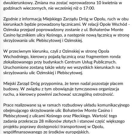
dwukierunkowy. Zmiana ma zostać wprowadzona 10 kwietnia w
godzinach wieczornych, nie wcześniej niż o 17:00.
Zgodnie z informacją Miejskiego Zarządu Dróg w Opolu, ruch w obu
kierunkach będzie prowadzony łącznicami. W relacji Opole Wschód -
Ozimska przejazd poprowadzony zostanie z ul. Bohaterów Monte
Casino łącznikiem ulicy Kośnego, a następnie nową łącznicą w stronę
skrzyżowania ulic Plebiscytowej i Ozimskiej.
W przeciwnym kierunku, czyli z Ozimskiej w stronę Opola
Wschodniego, kierowcy pojadą łącznicą oraz fragmentem ronda
zlokalizowanego przy budynkach Centrum Usług Publicznych.
Uruchomione zostaną także wloty we wszystkich kierunkach na
skrzyżowaniu ulic Ozimskiej i Plebiscytowej.
Miejski Zarząd Dróg przypomina, że teren nadal pozostaje placem
budowy. W związku z tym obowiązuje tymczasowa organizacja
ruchu, a kierowcy powinni zachować szczególną ostrożność.
Prace realizowane są w ramach rozbudowy układu komunikacyjnego
obejmującego skrzyżowanie ulic Bohaterów Monte Casino i
Plebiscytowej z ulicami Kośnego oraz Pileckiego. Wartość tego
zadania przekracza 28 milionów złotych i stanowi część większego
projektu poprawy dostępności transportowej w Opolu,
współfinansowanego ze środków europejskich.