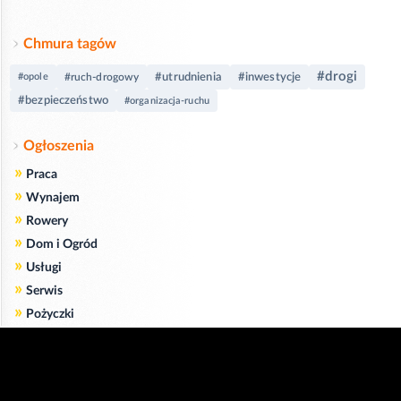
Chmura tagów
#drogi
#utrudnienia
#inwestycje
#opole
#ruch-drogowy
#bezpieczeństwo
#organizacja-ruchu
Ogłoszenia
»
Praca
»
Wynajem
»
Rowery
»
Dom i Ogród
»
Usługi
»
Serwis
»
Pożyczki
Zgodnie z art. 173 ustawy Prawa Telekomunikacyjnego informujemy, że przeglądając tę
stronę wyrażasz zgodę
na zapisywanie na Twoim komputerze niezbędnych do jej poprawnego funkcjonowania
plików
cookie
.
Więcej informacji na temat plików cookie znajdziecie Państwo na stronie
polityka