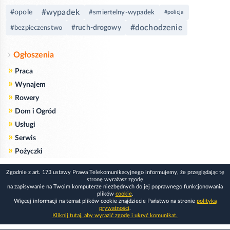
#wypadek
#opole
#smiertelny-wypadek
#policja
#dochodzenie
#ruch-drogowy
#bezpieczenstwo
Ogłoszenia
»
Praca
»
Wynajem
»
Rowery
»
Dom i Ogród
»
Usługi
»
Serwis
»
Pożyczki
Zgodnie z art. 173 ustawy Prawa Telekomunikacyjnego informujemy, że przeglądając tę
stronę wyrażasz zgodę
na zapisywanie na Twoim komputerze niezbędnych do jej poprawnego funkcjonowania
plików
cookie
.
Więcej informacji na temat plików cookie znajdziecie Państwo na stronie
polityka
prywatności
.
Kliknij tutaj, aby wyrazić zgodę i ukryć komunikat.