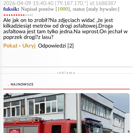
2026-04-09 15:40:40 [79.187.170.*] id:1688387
fuksik
:
Napisał postów [
1000
], status [stały bywalec]
Ale jak on to zrobił?Na zdjęciach widać ,że jest
kilkadziesiąt metrów od drogi asfaltowej.Droga
asfaltowa jest tam tylko jedna.Na wprost.On jechał w
poprzek drogi?z lasu?
Pokaż
-
Ukryj
Odpowiedzi [2]
reklama
NAJNOWSZE