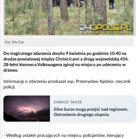
Fot. Ms-Car
Do tragicznego zdarzenia doszło 9 kwietnia po godzinie 10:40 na
drodze powiatowej między Chróścicami a drogą wojewódzką 454.
28-letni kierowca Volkswagena zginął na miejscu po uderzeniu w
drzewo.
Informację o zdarzeniu przekazał asp. Przemysław Kędzior, rzecznik
policji.
ZOBACZ TAKZE
Silne burze mogą przejść nad regionem.
Ostrzeżenie drugiego stopnia
- Według ustaleń pracujących na miejscu policjantów, kierujący