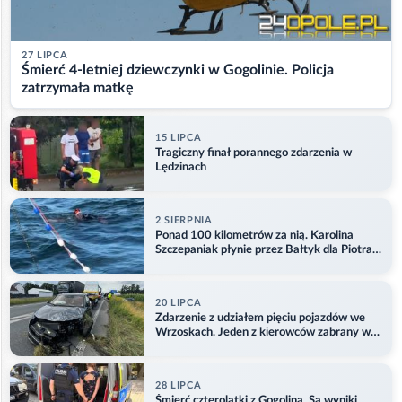
27 LIPCA
Śmierć 4-letniej dziewczynki w Gogolinie. Policja
zatrzymała matkę
15 LIPCA
Tragiczny finał porannego zdarzenia w
Lędzinach
2 SIERPNIA
Ponad 100 kilometrów za nią. Karolina
Szczepaniak płynie przez Bałtyk dla Piotra.
Aktualizacja
20 LIPCA
Zdarzenie z udziałem pięciu pojazdów we
Wrzoskach. Jeden z kierowców zabrany w
kajdankach
28 LIPCA
Śmierć czterolatki z Gogolina. Są wyniki