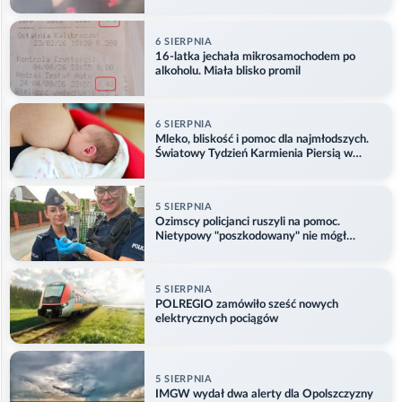
6 SIERPNIA
16-latka jechała mikrosamochodem po
alkoholu. Miała blisko promil
6 SIERPNIA
Mleko, bliskość i pomoc dla najmłodszych.
Światowy Tydzień Karmienia Piersią w
Opolu
5 SIERPNIA
Ozimscy policjanci ruszyli na pomoc.
Nietypowy "poszkodowany" nie mógł
odlecieć
5 SIERPNIA
POLREGIO zamówiło sześć nowych
elektrycznych pociągów
5 SIERPNIA
IMGW wydał dwa alerty dla Opolszczyzny