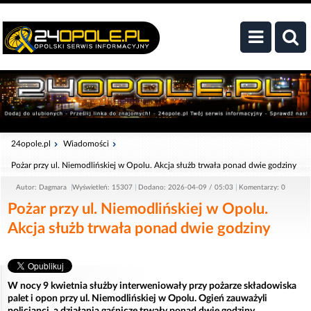
24opole.pl
Wiadomości
Pożar przy ul. Niemodlińskiej w Opolu. Akcja służb trwała ponad dwie godziny
Autor: Dagmara
Wyświetleń: 15307
Dodano: 2026-04-09 / 05:03
Komentarzy: 0
Pożar przy ul. Niemodlińskiej w Opolu.
Akcja służb trwała ponad dwie godziny
W nocy 9 kwietnia służby interweniowały przy pożarze składowiska
palet i opon przy ul. Niemodlińskiej w Opolu. Ogień zauważyli
policjanci, a działania gaśnicze trwały ponad dwie godziny.