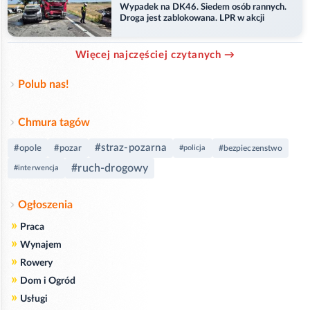
Wypadek na DK46. Siedem osób rannych.
Droga jest zablokowana. LPR w akcji
Więcej najczęściej czytanych →
Polub nas!
Chmura tagów
#straz-pozarna
#opole
#pozar
#policja
#bezpieczenstwo
#ruch-drogowy
#interwencja
Ogłoszenia
»
Praca
»
Wynajem
»
Rowery
»
Dom i Ogród
»
Usługi