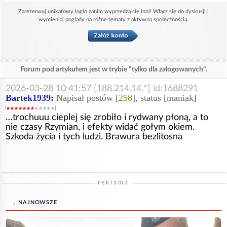
Zarezerwuj unikatowy login zanim wyprzedzą cię inni! Włącz się do dyskusji i
wymieniaj poglądy na różne tematy z aktywną społecznością.
Forum pod artykułem jest w trybie "tylko dla zalogowanych".
2026-03-28 10:41:57 [188.214.14.*] id:1688291
Bartek1939
:
Napisał postów [
258
], status [maniak]
…trochuuu cieplej się zrobiło i rydwany płoną, a to
nie czasy Rzymian, i efekty widać gołym okiem.
Szkoda życia i tych ludzi. Brawura bezlitosna
reklama
NAJNOWSZE