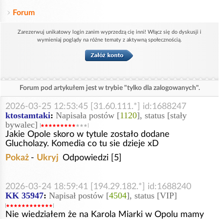
Forum
Zarezerwuj unikatowy login zanim wyprzedzą cię inni! Włącz się do dyskusji i
wymieniaj poglądy na różne tematy z aktywną społecznością.
Forum pod artykułem jest w trybie "tylko dla zalogowanych".
2026-03-25 12:53:45 [31.60.111.*] id:1688247
ktostamtaki
:
Napisała postów [
1120
], status [stały
bywalec]
Jakie Opole skoro w tytule zostało dodane
Glucholazy. Komedia co tu sie dzieje xD
Pokaż
-
Ukryj
Odpowiedzi [5]
2026-03-24 18:59:41 [194.29.182.*] id:1688240
KK 35947
:
Napisał postów [
4504
], status [VIP]
Nie wiedziałem że na Karola Miarki w Opolu mamy