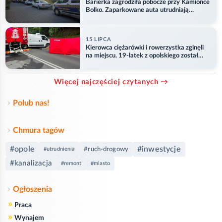
Barierka zagrodziła pobocze przy Kamionce
Bolko. Zaparkowane auta utrudniają
przejazd
15 LIPCA
Kierowca ciężarówki i rowerzystka zginęli
na miejscu. 19-latek z opolskiego został
ranny
Więcej najczęściej czytanych →
Polub nas!
Chmura tagów
#opole
#inwestycje
#ruch-drogowy
#utrudnienia
#kanalizacja
#remont
#miasto
Ogłoszenia
»
Praca
»
Wynajem