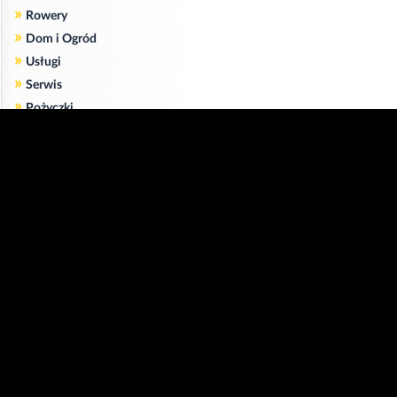
»
Rowery
»
Dom i Ogród
»
Usługi
»
Serwis
»
Pożyczki
Zgodnie z art. 173 ustawy Prawa Telekomunikacyjnego informujemy, że przeglądając tę
stronę wyrażasz zgodę
na zapisywanie na Twoim komputerze niezbędnych do jej poprawnego funkcjonowania
plików
cookie
.
Więcej informacji na temat plików cookie znajdziecie Państwo na stronie
polityka
prywatności
.
Kliknij tutaj, aby wyrazić zgodę i ukryć komunikat.
Copyright © 2006-2026
Strona główna 24opole.pl
by 24opole sp. z o.o.
www.hotele.24opole.pl
v4.30.9
2026-08-08 16:47
użytkownicy on-line: 3973
Panel Klienta
rekord on-line: 129224
Oferta Reklamowa
wyświetleń: 1673920742
Kontakt z redakcją
Polityka prywatności