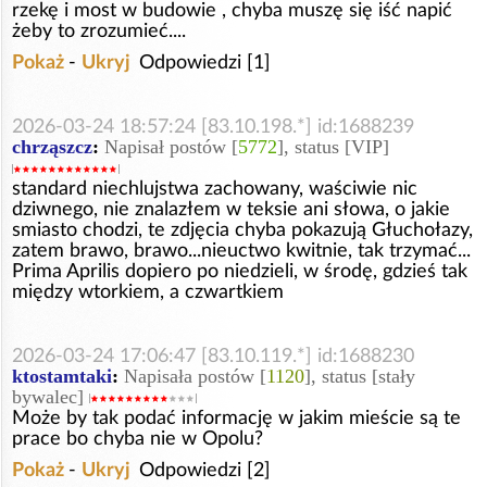
rzekę i most w budowie , chyba muszę się iść napić
żeby to zrozumieć....
Pokaż
-
Ukryj
Odpowiedzi [1]
2026-03-24 18:57:24 [83.10.198.*] id:1688239
chrząszcz
:
Napisał postów [
5772
], status [VIP]
standard niechlujstwa zachowany, waściwie nic
dziwnego, nie znalazłem w teksie ani słowa, o jakie
smiasto chodzi, te zdjęcia chyba pokazują Głuchołazy,
zatem brawo, brawo...nieuctwo kwitnie, tak trzymać...
Prima Aprilis dopiero po niedzieli, w środę, gdzieś tak
między wtorkiem, a czwartkiem
2026-03-24 17:06:47 [83.10.119.*] id:1688230
ktostamtaki
:
Napisała postów [
1120
], status [stały
bywalec]
Może by tak podać informację w jakim mieście są te
prace bo chyba nie w Opolu?
Pokaż
-
Ukryj
Odpowiedzi [2]