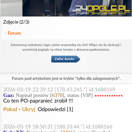
Zdjęcie (2/3)
Forum
Zarezerwuj unikatowy login zanim wyprzedzą cię inni! Włącz się do dyskusji i
wymieniaj poglądy na różne tematy z aktywną społecznością.
Forum pod artykułem jest w trybie "tylko dla zalogowanych".
2026-03-19 22:39:12 [178.43.245.*] id:1688169
Gaz
:
Napisał postów [
6370
], status [VIP]
Co ten PO-papranieć zrobił !!!
Pokaż
-
Ukryj
Odpowiedzi [1]
2026-03-19 18:50:31 [188.33.44.*] id:1688166