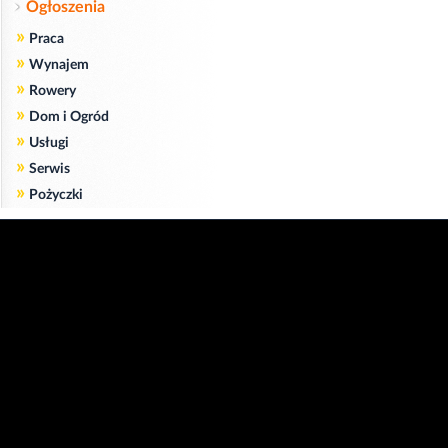
Ogłoszenia
»
Praca
»
Wynajem
»
Rowery
»
Dom i Ogród
»
Usługi
»
Serwis
»
Pożyczki
Zgodnie z art. 173 ustawy Prawa Telekomunikacyjnego informujemy, że przeglądając tę
stronę wyrażasz zgodę
na zapisywanie na Twoim komputerze niezbędnych do jej poprawnego funkcjonowania
plików
cookie
.
Więcej informacji na temat plików cookie znajdziecie Państwo na stronie
polityka
prywatności
.
Kliknij tutaj, aby wyrazić zgodę i ukryć komunikat.
Copyright © 2006-2026
Strona główna 24opole.pl
by 24opole sp. z o.o.
www.hotele.24opole.pl
v4.30.9
2026-08-08 16:47
użytkownicy on-line: 3119
Panel Klienta