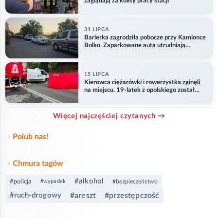
zaglądają za kulisy pracy stacji
31 LIPCA
Barierka zagrodziła pobocze przy Kamionce
Bolko. Zaparkowane auta utrudniają
przejazd
15 LIPCA
Kierowca ciężarówki i rowerzystka zginęli
na miejscu. 19-latek z opolskiego został
ranny
Więcej najczęściej czytanych →
Polub nas!
Chmura tagów
#alkohol
#policja
#wypadek
#bezpieczeństwo
#ruch-drogowy
#areszt
#przestępczość