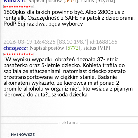
KubaXY
:
Napisał postów [
3401
], status [Szycha]
1800plus dla takich powinno być. Albo 2800plus z
rentą alk. Oszczędność z SAFE na patoli z dzieciorami.
PodPiSuj raz dwa, będa wyborcy
2026-03-19 16:43:25 [83.10.198.*] id:1688165
chrząszcz
:
Napisał postów [
5772
], status [VIP]
"W wyniku wypadku obrażeń doznała 37-letnia
pasażerka oraz 5-letnie dziecko. Kobieta trafiła do
szpitala ze stłuczeniami, natomiast dziecko zostało
przetransportowane w ciężkim stanie. Badanie
alkomatem wykazało, że kierowca miał ponad 2
promile alkoholu w organizmie"...kto wsiada z pijanym
kierowcą do auta?...szkoda dziecka
reklama
NAJNOWSZE