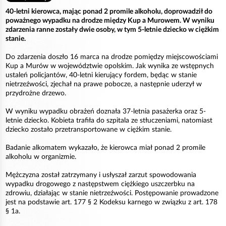
40-letni kierowca, mając ponad 2 promile alkoholu, doprowadził do
poważnego wypadku na drodze między Kup a Murowem. W wyniku
zdarzenia ranne zostały dwie osoby, w tym 5-letnie dziecko w ciężkim
stanie.
Do zdarzenia doszło 16 marca na drodze pomiędzy miejscowościami
Kup a Murów w województwie opolskim. Jak wynika ze wstępnych
ustaleń policjantów, 40-letni kierujący fordem, będąc w stanie
nietrzeźwości, zjechał na prawe pobocze, a następnie uderzył w
przydrożne drzewo.
W wyniku wypadku obrażeń doznała 37-letnia pasażerka oraz 5-
letnie dziecko. Kobieta trafiła do szpitala ze stłuczeniami, natomiast
dziecko zostało przetransportowane w ciężkim stanie.
Badanie alkomatem wykazało, że kierowca miał ponad 2 promile
alkoholu w organizmie.
Mężczyzna został zatrzymany i usłyszał zarzut spowodowania
wypadku drogowego z następstwem ciężkiego uszczerbku na
zdrowiu, działając w stanie nietrzeźwości. Postępowanie prowadzone
jest na podstawie art. 177 § 2 Kodeksu karnego w związku z art. 178
§ 1a.