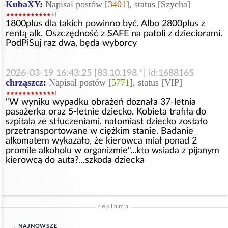
KubaXY
:
Napisał postów [
3401
], status [Szycha]
1800plus dla takich powinno być. Albo 2800plus z
rentą alk. Oszczędność z SAFE na patoli z dzieciorami.
PodPiSuj raz dwa, będa wyborcy
2026-03-19 16:43:25 [83.10.198.*] id:1688165
chrząszcz
:
Napisał postów [
5771
], status [VIP]
"W wyniku wypadku obrażeń doznała 37-letnia
pasażerka oraz 5-letnie dziecko. Kobieta trafiła do
szpitala ze stłuczeniami, natomiast dziecko zostało
przetransportowane w ciężkim stanie. Badanie
alkomatem wykazało, że kierowca miał ponad 2
promile alkoholu w organizmie"...kto wsiada z pijanym
kierowcą do auta?...szkoda dziecka
reklama
NAJNOWSZE