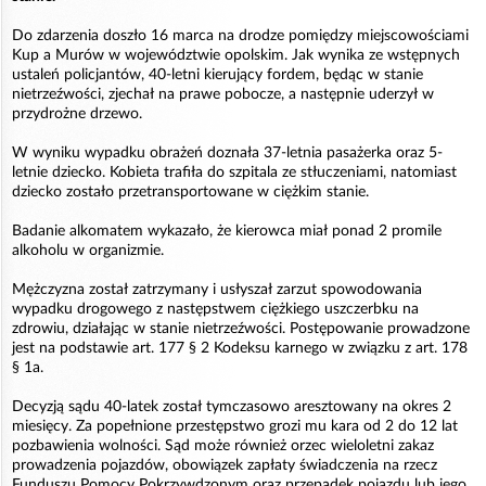
Do zdarzenia doszło 16 marca na drodze pomiędzy miejscowościami
Kup a Murów w województwie opolskim. Jak wynika ze wstępnych
ustaleń policjantów, 40-letni kierujący fordem, będąc w stanie
nietrzeźwości, zjechał na prawe pobocze, a następnie uderzył w
przydrożne drzewo.
W wyniku wypadku obrażeń doznała 37-letnia pasażerka oraz 5-
letnie dziecko. Kobieta trafiła do szpitala ze stłuczeniami, natomiast
dziecko zostało przetransportowane w ciężkim stanie.
Badanie alkomatem wykazało, że kierowca miał ponad 2 promile
alkoholu w organizmie.
Mężczyzna został zatrzymany i usłyszał zarzut spowodowania
wypadku drogowego z następstwem ciężkiego uszczerbku na
zdrowiu, działając w stanie nietrzeźwości. Postępowanie prowadzone
jest na podstawie art. 177 § 2 Kodeksu karnego w związku z art. 178
§ 1a.
Decyzją sądu 40-latek został tymczasowo aresztowany na okres 2
miesięcy. Za popełnione przestępstwo grozi mu kara od 2 do 12 lat
pozbawienia wolności. Sąd może również orzec wieloletni zakaz
prowadzenia pojazdów, obowiązek zapłaty świadczenia na rzecz
Funduszu Pomocy Pokrzywdzonym oraz przepadek pojazdu lub jego