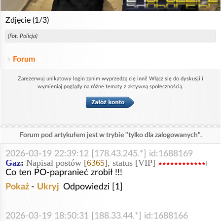
Zdjęcie (1/3)
(Fot. Policja)
Forum
Zarezerwuj unikatowy login zanim wyprzedzą cię inni! Włącz się do dyskusji i
wymieniaj poglądy na różne tematy z aktywną społecznością.
Forum pod artykułem jest w trybie "tylko dla zalogowanych".
2026-03-19 22:39:12 [178.43.245.*] id:1688169
Gaz
:
Napisał postów [
6365
], status [VIP]
Co ten PO-papranieć zrobił !!!
Pokaż
-
Ukryj
Odpowiedzi [1]
2026-03-19 18:50:31 [188.33.44.*] id:1688166