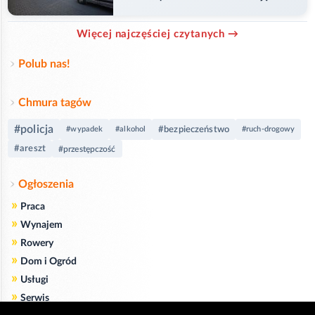
przejazd
Więcej najczęściej czytanych →
Polub nas!
Chmura tagów
#policja
#bezpieczeństwo
#wypadek
#alkohol
#ruch-drogowy
#areszt
#przestępczość
Ogłoszenia
»
Praca
»
Wynajem
»
Rowery
»
Dom i Ogród
»
Usługi
»
Serwis