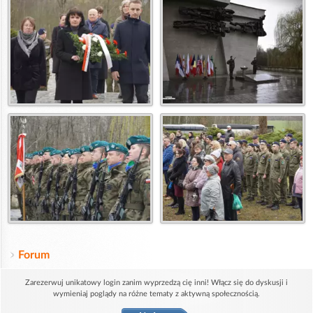
Forum
Zarezerwuj unikatowy login zanim wyprzedzą cię inni! Włącz się do dyskusji i
wymieniaj poglądy na różne tematy z aktywną społecznością.