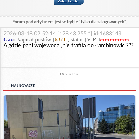
Forum pod artykułem jest w trybie "tylko dla zalogowanych".
2026-03-18 02:52:14 [178.43.255.*] id:1688143
Gaz
:
Napisał postów [
6371
], status [VIP]
A gdzie pani wojewoda ,nie trafiła do Łambinowic ???
reklama
NAJNOWSZE