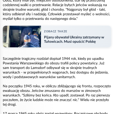
Obóz, który miał być miejscem odosobnienia, stał się przestrzenią
codziennej walki o przetrwanie. Relacje byłych jeńców wskazują na
skrajnie trudne warunki, głód i choroby. "Najgorszy był głód - taki,
który odbierał siły i nadzieję. Człowiek przestawał myśleć o wolności,
myślał tylko o przetrwaniu do następnego dnia."
ZOBACZ TAKZE
Pijany obywatel Ukrainy zatrzymany w
Tułowicach. Musi opuścić Polskę
Szczególnie tragiczny rozdział dopisał 1944 rok, kiedy po upadku
Powstania Warszawskiego do obozu trafili polscy powstańcy. Już
sam transport do Lamsdorf odbywał się w skrajnie trudnych
warunkach - w przepełnionych wagonach, bez dostępu do jedzenia,
wody i podstawowych warunków sanitarnych.
Na początku 1945 roku, w obliczu zbliżającego się frontu, rozpoczęto
ewakuację obozu. Jeńców zmuszano do marszów w zimowych
warunkach. "Szliśmy bez końca. Kto upadł, zostawał. Po raz pierwszy
poczułem, że życie ludzkie może nie znaczyć nic." Wielu nie przeżyło
tej drogi.
17 marca 1945 roku obóz został wyzwolony. Rocznicowe obchody