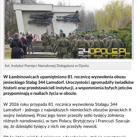
fot. Instytut Pamięci Narodowej Delegatura w Opolu
W Łambinowicach upamiętniono 81. rocznicę wyzwolenia obozu
jenieckiego Stalag 344 Lamsdorf. Uroczystości zgromadziły świadków
historii oraz przedstawicieli instytucji, a wspomnienia byłych jeńców
przypominają o realiach życia w obozie.
W 2026 roku przypada 81. rocznica wyzwolenia Stalagu 344
Lamsdorf - jednego z największych niemieckich obozów jenieckich II
wojny światowej. Przez jego teren przeszły setki tysięcy żołnierzy
różnych narodowości, w tym Polacy, Brytyjczycy i Francuzi. Szacuje
się, że dziesiątki tysięcy z nich nie przeżyły niewoli.