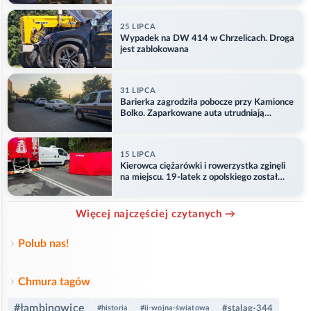
25 LIPCA
Wypadek na DW 414 w Chrzelicach. Droga
jest zablokowana
31 LIPCA
Barierka zagrodziła pobocze przy Kamionce
Bolko. Zaparkowane auta utrudniają
przejazd
15 LIPCA
Kierowca ciężarówki i rowerzystka zginęli
na miejscu. 19-latek z opolskiego został
ranny
Więcej najczęściej czytanych →
Polub nas!
Chmura tagów
#łambinowice
#stalag-344
#historia
#ii-wojna-światowa