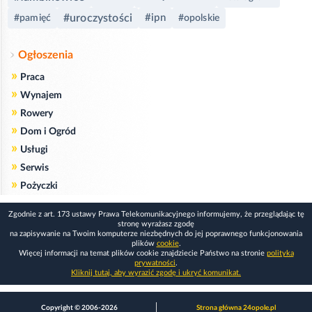
#uroczystości
#ipn
#pamięć
#opolskie
Ogłoszenia
»
Praca
»
Wynajem
»
Rowery
»
Dom i Ogród
»
Usługi
»
Serwis
»
Pożyczki
Zgodnie z art. 173 ustawy Prawa Telekomunikacyjnego informujemy, że przeglądając tę
stronę wyrażasz zgodę
na zapisywanie na Twoim komputerze niezbędnych do jej poprawnego funkcjonowania
plików
cookie
.
Więcej informacji na temat plików cookie znajdziecie Państwo na stronie
polityka
prywatności
.
Kliknij tutaj, aby wyrazić zgodę i ukryć komunikat.
Copyright © 2006-2026
Strona główna 24opole.pl