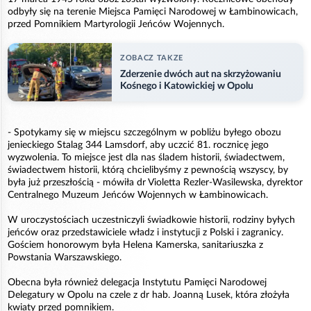
odbyły się na terenie Miejsca Pamięci Narodowej w Łambinowicach,
przed Pomnikiem Martyrologii Jeńców Wojennych.
ZOBACZ TAKZE
Zderzenie dwóch aut na skrzyżowaniu
Kośnego i Katowickiej w Opolu
- Spotykamy się w miejscu szczególnym w pobliżu byłego obozu
jenieckiego Stalag 344 Lamsdorf, aby uczcić 81. rocznicę jego
wyzwolenia. To miejsce jest dla nas śladem historii, świadectwem,
świadectwem historii, którą chcielibyśmy z pewnością wszyscy, by
była już przeszłością - mówiła dr Violetta Rezler-Wasilewska, dyrektor
Centralnego Muzeum Jeńców Wojennych w Łambinowicach.
W uroczystościach uczestniczyli świadkowie historii, rodziny byłych
jeńców oraz przedstawiciele władz i instytucji z Polski i zagranicy.
Gościem honorowym była Helena Kamerska, sanitariuszka z
Powstania Warszawskiego.
Obecna była również delegacja Instytutu Pamięci Narodowej
Delegatury w Opolu na czele z dr hab. Joanną Lusek, która złożyła
kwiaty przed pomnikiem.