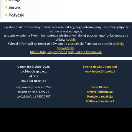
»
Serwis
»
Pożyczki
Zgodnie z art. 173 ustawy Prawa Telekomunikacyjnego informujemy, że przeglądając tę
stronę wyrażasz zgodę
na zapisywanie na Twoim komputerze niezbędnych do jej poprawnego funkcjonowania
plików
cookie
.
Więcej informacji na temat plików cookie znajdziecie Państwo na stronie
polityka
prywatności
.
Kliknij tutaj, aby wyrazić zgodę i ukryć komunikat.
Copyright © 2006-2026
Strona główna 24opole.pl
by 24opole sp. z o.o.
www.hotele.24opole.pl
v4.30.7
2026-08-06 01:15
użytkownicy on-line: 3240
Panel Klienta
rekord on-line: 129224
Oferta Reklamowa
wyświetleń: 1673570907
Kontakt z redakcją
Polityka prywatności