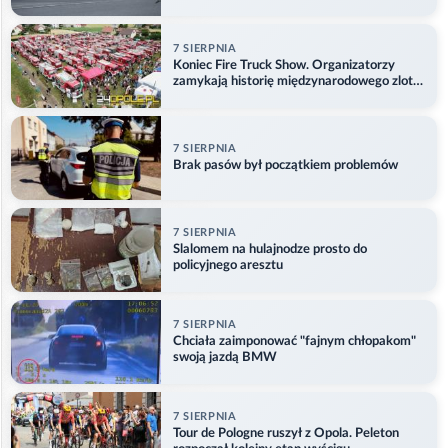
problemu
7 SIERPNIA
Koniec Fire Truck Show. Organizatorzy
zamykają historię międzynarodowego zlotu
w Główczycach
7 SIERPNIA
Brak pasów był początkiem problemów
7 SIERPNIA
Slalomem na hulajnodze prosto do
policyjnego aresztu
7 SIERPNIA
Chciała zaimponować "fajnym chłopakom"
swoją jazdą BMW
7 SIERPNIA
Tour de Pologne ruszył z Opola. Peleton