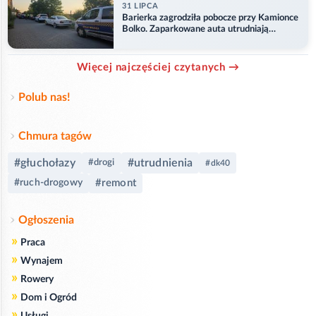
31 LIPCA
Barierka zagrodziła pobocze przy Kamionce
Bolko. Zaparkowane auta utrudniają
przejazd
Więcej najczęściej czytanych →
Polub nas!
Chmura tagów
#głuchołazy
#utrudnienia
#drogi
#dk40
#remont
#ruch-drogowy
Ogłoszenia
»
Praca
»
Wynajem
»
Rowery
»
Dom i Ogród
»
Usługi