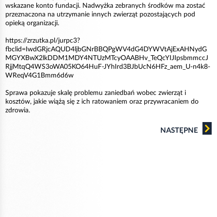
wskazane konto fundacji. Nadwyżka zebranych środków ma zostać
przeznaczona na utrzymanie innych zwierząt pozostających pod
opieką organizacji.
https://zrzutka.pl/jurpc3?
fbclid=IwdGRjcAQUD4ljbGNrBBQPgWV4dG4DYWVtAjExAHNydG
MGYXBwX2lkDDM1MDY4NTUzMTcyOAABHv_TeQcYIJIpsbmmccJ
RjjMtqQ4WS3oWA05KO64HuF-JYhIrd3BJbUcN6HFz_aem_U-n4k8-
WReqV4G1Bmm6d6w
Sprawa pokazuje skalę problemu zaniedbań wobec zwierząt i
kosztów, jakie wiążą się z ich ratowaniem oraz przywracaniem do
zdrowia.
NASTĘPNE