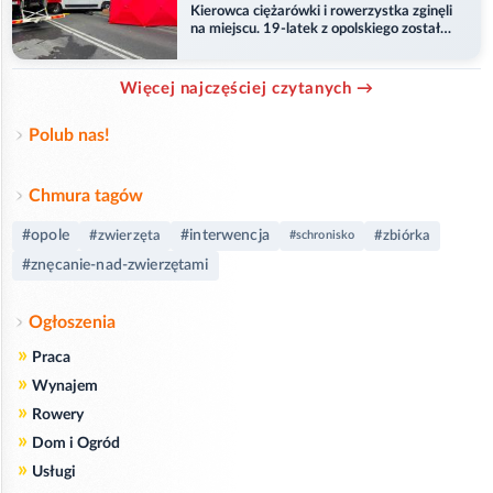
Kierowca ciężarówki i rowerzystka zginęli
na miejscu. 19-latek z opolskiego został
ranny
Więcej najczęściej czytanych →
Polub nas!
Chmura tagów
#opole
#interwencja
#zwierzęta
#zbiórka
#schronisko
#znęcanie-nad-zwierzętami
Ogłoszenia
»
Praca
»
Wynajem
»
Rowery
»
Dom i Ogród
»
Usługi