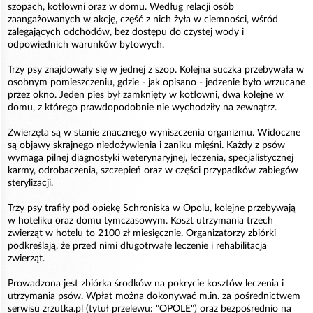
szopach, kotłowni oraz w domu. Według relacji osób
zaangażowanych w akcję, część z nich żyła w ciemności, wśród
zalegających odchodów, bez dostępu do czystej wody i
odpowiednich warunków bytowych.
Trzy psy znajdowały się w jednej z szop. Kolejna suczka przebywała w
osobnym pomieszczeniu, gdzie - jak opisano - jedzenie było wrzucane
przez okno. Jeden pies był zamknięty w kotłowni, dwa kolejne w
domu, z którego prawdopodobnie nie wychodziły na zewnątrz.
Zwierzęta są w stanie znacznego wyniszczenia organizmu. Widoczne
są objawy skrajnego niedożywienia i zaniku mięśni. Każdy z psów
wymaga pilnej diagnostyki weterynaryjnej, leczenia, specjalistycznej
karmy, odrobaczenia, szczepień oraz w części przypadków zabiegów
sterylizacji.
Trzy psy trafiły pod opiekę Schroniska w Opolu, kolejne przebywają
w hoteliku oraz domu tymczasowym. Koszt utrzymania trzech
zwierząt w hotelu to 2100 zł miesięcznie. Organizatorzy zbiórki
podkreślają, że przed nimi długotrwałe leczenie i rehabilitacja
zwierząt.
Prowadzona jest zbiórka środków na pokrycie kosztów leczenia i
utrzymania psów. Wpłat można dokonywać m.in. za pośrednictwem
serwisu zrzutka.pl (tytuł przelewu: "OPOLE") oraz bezpośrednio na