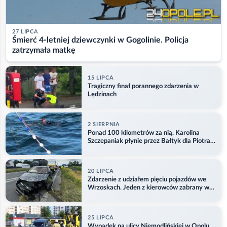
27 LIPCA
Śmierć 4-letniej dziewczynki w Gogolinie. Policja
zatrzymała matkę
15 LIPCA
Tragiczny finał porannego zdarzenia w
Lędzinach
2 SIERPNIA
Ponad 100 kilometrów za nią. Karolina
Szczepaniak płynie przez Bałtyk dla Piotra.
Aktualizacja
20 LIPCA
Zdarzenie z udziałem pięciu pojazdów we
Wrzoskach. Jeden z kierowców zabrany w
kajdankach
25 LIPCA
Wypadek na ulicy Niemodlińskiej w Opolu.